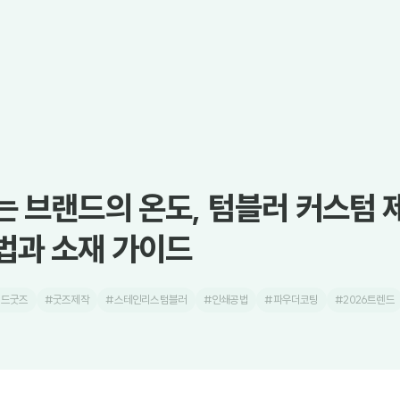
는 브랜드의 온도, 텀블러 커스텀 
법과 소재 가이드
랜드굿즈
#굿즈제작
#스테인리스텀블러
#인쇄공법
#파우더코팅
#2026트렌드