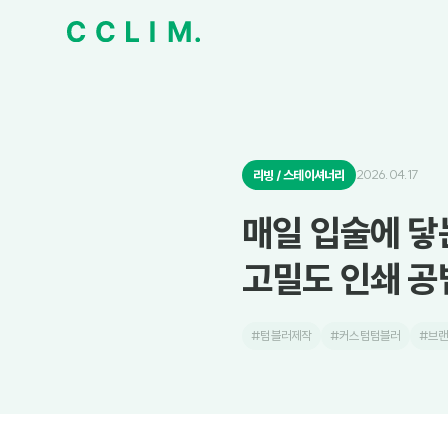
2026.04.17
리빙 / 스테이셔너리
매일 입술에 닿
고밀도 인쇄 공
#텀블러제작
#커스텀텀블러
#브