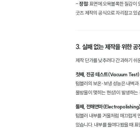
-
장점:
표면에 오목볼록한 질감이 있
굿즈 제작의 공식으로 자리잡고 있
3. 실패 없는 제작을 위한 
제작 단가를 낮추려다 간과하기 쉬운
첫째, 진공 테스트(Vacuum Test
텀블러의 보온·보냉 성능은 내벽과 
물방울이 맺히는 현상)이 발생하는 
둘째, 전해연마(Electropolishin
텀블러 내부를 거울처럼 매끄럽게 만
있습니다. 내부를 들여다봤을 때 표