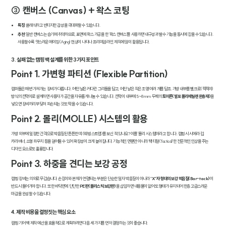
③ 캔버스 (Canvas) + 왁스 코팅
특징
: 클래식하고 빈티지한 감성을 극대화할 수 있습니다.
추천
: 일반 캔버스는 습기에 취약하므로, 표면에 왁스 가공을 한 '왁스 캔버스'를 사용하면 내구성과 발수 기능을 동시에 잡을 수 있습니다.
사용할수록 멋스러운 에이징(Aging) 현상이 나타나 프리미엄 라인 제작에 많이 활용됩니다.
3. 실패 없는 캠핑 백 설계를 위한 3가지 포인트
Point 1. 가변형 파티션 (Flexible Partition)
캠퍼들은 매번 가져가는 장비가 다릅니다. 어떤 날은 커다란 그리들을 담고, 어떤 날은 작은 조명 여러 개를 담죠. 가방 내부를 벨크로(찍찍이)
방식의 칸막이로 설계하면 사용자가 공간을 자유롭게 나눌 수 있습니다. 칸막이 내부에 5~8mm 두께의
토이론(발포 폴리에틸렌 완충재)
을
넣으면 장비끼리 부딪혀 파손되는 것도 막을 수 있습니다.
Point 2. 몰리(MOLLE) 시스템의 활용
가방 외부에 일정한 간격으로 박음질된 튼튼한 띠(웨빙 스트랩)를 보신 적 있나요? 이를 '몰리 시스템'이라고 합니다. 캠핑 시 시에라 컵,
카라비너, 소형 파우치 등을 걸어둘 수 있어 확장성이 크게 높아집니다. 기능적인 면뿐만 아니라 '택티컬(Tactical)'한 전문적인 인상을 주는
디자인 요소로도 훌륭합니다.
Point 3. 하중을 견디는 보강 공정
캠핑 장비는 의외로 무겁습니다. 손잡이와 본체가 연결되는 부분은 단순한 일자 박음질이 아니라
'X'자 형태의 보강 박음질(Bar-tack)
이
반드시 들어가야 합니다. 또한 바닥면에 단단한
PE판(플라스틱 보강판)
을 삽입하면 내용물이 없어도 형태가 유지되어 한층 고급스러운
마감을 완성할 수 있습니다.
4. 제작 비용을 결정짓는 핵심 요소
캠핑 기어 백 제작 예산을 효율적으로 계획하려면 다음 세 가지를 먼저 결정하는 것이 좋습니다.