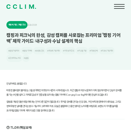
패브릭 가방 / 패션 굿즈
2026.03.08
캠핑과 피크닉의 완성, 감성 캠퍼를 사로잡는 프리미엄 '캠핑 기어
백' 제작 가이드: 내구성과 수납 설계의 핵심
#캠핑가방제작
#캠핑기어백
#브랜드굿즈
#패브릭가방제작
#아웃도어굿즈
#커스텀가방
#타포린백
#피크닉가방제작
#굿즈제작노하우
#클림
안녕하세요, 클림입니다.
따뜻한 봄바람이 불어오는 3월, 본격적인 아웃도어 시즌이 시작되었습니다. 최근 캠핑과 피크닉 문화가 더욱 정교해지면서, 단순히 장비를
옮기는 수단을 넘어 그 자체로 '감성'과 '전문성'을 드러내는 캠핑 기어 백(Camping Gear Bag)에 대한 관심이 뜨겁습니다.
캠핑용 가방은 일반 데일리백과는 전혀 다른 접근이 필요합니다. 무거운 장비를 견디는 인장 강도, 거친 바닥 환경에서의 내마모성, 그리고
변화무쌍한 날씨를 견디는 방수 기능까지 고려해야 하죠. 오늘은 클림에서 그동안 쌓아온 노하우를 바탕으로, 브랜드의 가치를 높여줄
프리미엄 캠핑 기어 백 제작의 모든 것을 정리해 드립니다.
🕒 TL;DR (핵심 요약)