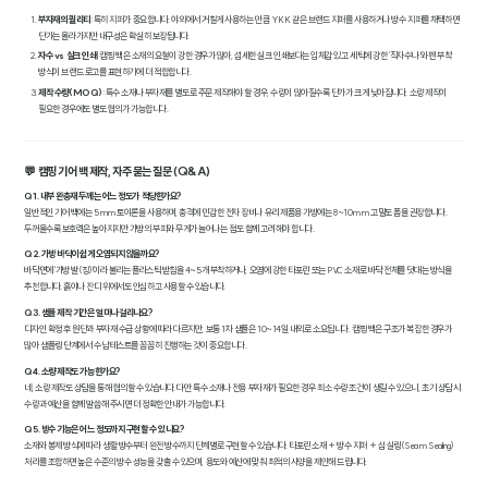
부자재의 퀄리티
: 특히 지퍼가 중요합니다. 야외에서 거칠게 사용하는 만큼 YKK 같은 브랜드 지퍼를 사용하거나 방수 지퍼를 채택하면
단가는 올라가지만 내구성은 확실히 보장됩니다.
자수 vs 실크 인쇄
: 캠핑 백은 소재의 요철이 강한 경우가 많아, 섬세한 실크 인쇄보다는 입체감 있고 세탁에 강한 '직자수'나 '와펜 부착'
방식이 브랜드 로고를 표현하기에 더 적합합니다.
제작 수량(MOQ)
: 특수 소재나 부자재를 별도로 주문 제작해야 할 경우, 수량이 많아질수록 단가가 크게 낮아집니다. 소량 제작이
필요한 경우에도 별도 협의가 가능합니다.
💬 캠핑 기어 백 제작, 자주 묻는 질문 (Q&A)
Q1. 내부 완충재 두께는 어느 정도가 적당한가요?
일반적인 기어 백에는 5mm 토이론을 사용하며, 충격에 민감한 전자 장비나 유리 제품용 가방에는 8~10mm 고밀도 폼을 권장합니다.
두꺼울수록 보호력은 높아지지만 가방의 부피와 무게가 늘어나는 점도 함께 고려해야 합니다.
Q2. 가방 바닥이 쉽게 오염되지 않을까요?
바닥면에 '가방 발(징)'이라 불리는 플라스틱 받침을 4~5개 부착하거나, 오염에 강한 타포린 또는 PVC 소재로 바닥 전체를 덧대는 방식을
추천합니다. 흙이나 잔디 위에서도 안심하고 사용할 수 있습니다.
Q3. 샘플 제작 기간은 얼마나 걸리나요?
디자인 확정 후 원단과 부자재 수급 상황에 따라 다르지만, 보통 1차 샘플은 10~14일 내외로 소요됩니다. 캠핑 백은 구조가 복잡한 경우가
많아 샘플링 단계에서 수납 테스트를 꼼꼼히 진행하는 것이 중요합니다.
Q4. 소량 제작도 가능한가요?
네, 소량 제작도 상담을 통해 협의할 수 있습니다. 다만 특수 소재나 전용 부자재가 필요한 경우 최소 수량 조건이 생길 수 있으니, 초기 상담 시
수량과 예산을 함께 말씀해 주시면 더 정확한 안내가 가능합니다.
Q5. 방수 기능은 어느 정도까지 구현할 수 있나요?
소재와 봉제 방식에 따라 생활 방수부터 완전 방수까지 단계별로 구현할 수 있습니다. 타포린 소재 + 방수 지퍼 + 심 실링(Seam Sealing)
처리를 조합하면 높은 수준의 방수 성능을 갖출 수 있으며, 용도와 예산에 맞춰 최적의 사양을 제안해 드립니다.