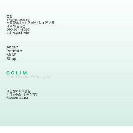
클림
546-45-00939
서울특별시 서초구 형촌3길 4 (우면동)
대표자: 김영선
010-2641-8263
cclim@cclim.kr
About
Portfolio
MoYE
Shop
The House of Daily Art
개인정보 처리방침
이메일주소무단수집거부
Ⓒ2025 CCLIM.