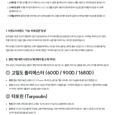
소재의 힘
: 무거운 장비를 견디기 위해 최소 600D 이상의 고밀도 폴리에스터나 타포린 소재를 사용하고, 바닥면 보강은 필수입니다.
스마트한 설계
: 가변형 파티션과 몰리(MOLLE) 시스템을 도입해 사용자가 용도에 맞게 수납 공간을 자유롭게 구성할 수 있도록
설계해야 합니다.
디테일의 차이
: 결로 방지를 위한 메쉬 포켓, 충격 보호를 위한 고밀도 토이론(완충재) 삽입이 프리미엄 제품의 완성도를 결정합니다.
1. 아웃도어 트렌드: '기능' 위에 입힌 '감성'
현재 캠핑 시장은 '장비의 경량화'와 '공간의 심미성'이라는 두 마리 토끼를 잡는 방향으로 진화하고 있습니다. 과거에는 투박하고 큰 가방이
주를 이뤘다면, 지금은 캠핑 사이트 어디에 두어도 인테리어 소품처럼 어우러지는 디자인이 중요해졌습니다.
특히 브랜드 굿즈로서의 캠핑 백은 고객이 캠핑장에 머무는 1박 2일 내내 노출되는 강력한 홍보 수단입니다. 고객이 인스타그램에 올리는
'캠핑 셋업' 사진 속에 우리 브랜드 로고가 새겨진 세련된 기어 백이 놓여 있다면, 그보다 더 효과적인 마케팅이 있을까요?
2. 캠핑 가방 제작 시 반드시 체크해야 할 소재 가이드
제작 상담 시 가장 많이 받는 질문이 "튼튼하면서도 예쁜 원단이 있나요?"입니다. 클림이 추천하는 캠핑용 최적 소재 3가지를 정리해 드립니다.
① 고밀도 폴리에스터 (600D / 900D / 1680D)
특징
: 캠핑 가방의 표준 소재입니다. 'D(Denier, 데니어)'는 실의 굵기를 나타내며, 숫자가 높을수록 실이 굵고 튼튼합니다.
추천
: 600D는 가벼운 피크닉백에, 900D 이상은 무거운 랜턴이나 코펠을 담는 기어 백에 적합합니다. 안감에 PU(폴리우레탄) 코팅을
추가하면 기본적인 생활 방수 성능을 갖출 수 있습니다.
② 타포린 (Tarpaulin)
특징
: 흔히 '트럭 천막'으로 알려진 소재로, 100% 방수가 가능하고 오염에 매우 강합니다.
추천
: 물기가 닿기 쉬운 쿨러백 외장재나, 흙바닥에 바로 놓는 가방의 바닥면 소재로 강력 추천합니다. 젖은 수건으로 슥 닦기만 해도
관리가 끝날 만큼 실용성이 높습니다.