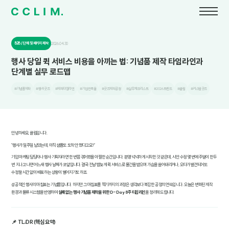
B2B / 단체 및 패키지 제작
2026.04.30
행사 당일 퀵 서비스 비용을 아끼는 법: 기념품 제작 타임라인과
단계별 실무 로드맵
#기념품제작
#행사굿즈
#제작타임라인
#기업판촉물
#굿즈제작공정
#실무체크리스트
#2026트렌드
#클림
#커스텀굿즈
안녕하세요, 클림입니다.
"행사가 일주일 남았는데, 아직 샘플도 도착 안 했다고요?"
기업 마케팅 담당자나 행사 기획자라면 한 번쯤 겪어봤을 아찔한 순간입니다. 분명 넉넉하게 시작한 것 같은데, 시안 수정 몇 번에 주말이 한두
번 지나고 나면 어느새 행사 날짜가 코앞입니다. 결국 전날 밤늦게 퀵 서비스로 물건을 받으며 가슴을 쓸어내리거나, 오타가 발견되어도
수정할 시간 없이 배포하는 상황이 벌어지기도 하죠.
성공적인 행사의 마침표는 기념품입니다. 하지만 그 마침표를 찍기까지의 과정은 생각보다 복잡한 공정의 연속입니다. 오늘은 변화된 제작
환경과 물류 시스템을 반영하여
실패 없는 행사 기념품 제작을 위한 D-Day 8주 타임라인
을 정리해 드립니다.
📌 TL;DR (핵심 요약)