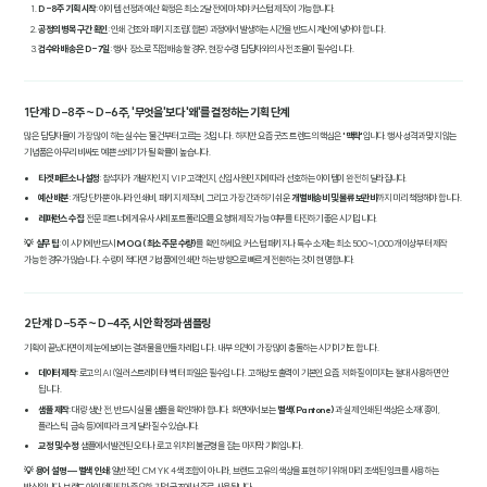
D-8주 기획 시작
: 아이템 선정과 예산 확정은 최소 2달 전에 마쳐야 커스텀 제작이 가능합니다.
공정의 병목 구간 확인
: 인쇄 건조와 패키지 조립(합본) 과정에서 발생하는 시간을 반드시 계산에 넣어야 합니다.
검수와 배송은 D-7일
: 행사 장소로 직접 배송할 경우, 현장 수령 담당자와의 사전 조율이 필수입니다.
1단계: D-8주 ~ D-6주, '무엇을'보다 '왜'를 결정하는 기획 단계
많은 담당자들이 가장 많이 하는 실수는 '물건'부터 고르는 것입니다. 하지만 요즘 굿즈 트렌드의 핵심은
'맥락'
입니다. 행사 성격과 맞지 않는
기념품은 아무리 비싸도 '예쁜 쓰레기'가 될 확률이 높습니다.
타겟 페르소나 설정
: 참석자가 개발자인지, VIP 고객인지, 신입사원인지에 따라 선호하는 아이템이 완전히 달라집니다.
예산 배분
: 개당 단가뿐 아니라 인쇄비, 패키지 제작비, 그리고 가장 간과하기 쉬운
개별 배송비 및 물류 보관비
까지 미리 책정해야 합니다.
레퍼런스 수집
: 전문 파트너에게 유사 사례 포트폴리오를 요청해 제작 가능 여부를 타진하기 좋은 시기입니다.
💡 실무 팁
: 이 시기에 반드시
MOQ(최소 주문 수량)
를 확인하세요. 커스텀 패키지나 특수 소재는 최소 500~1,000개 이상부터 제작
가능한 경우가 많습니다. 수량이 적다면 기성품에 인쇄만 하는 방향으로 빠르게 전환하는 것이 현명합니다.
2단계: D-5주 ~ D-4주, 시안 확정과 샘플링
기획이 끝났다면 이제 눈에 보이는 결과물을 만들 차례입니다. 내부 의견이 가장 많이 충돌하는 시기이기도 합니다.
데이터 제작
: 로고의 AI(일러스트레이터) 벡터 파일은 필수입니다. 고해상도 출력이 기본인 요즘, 저화질 이미지는 절대 사용하면 안
됩니다.
샘플 제작
: 대량 생산 전, 반드시 실물 샘플을 확인해야 합니다. 화면에서 보는
별색(Pantone)
과 실제 인쇄된 색상은 소재(종이,
플라스틱, 금속 등)에 따라 크게 달라질 수 있습니다.
교정 및 수정
: 샘플에서 발견된 오타나 로고 위치의 불균형을 잡는 마지막 기회입니다.
💡 용어 설명 — 별색 인쇄
: 일반적인 CMYK 4색 조합이 아니라, 브랜드 고유의 색상을 표현하기 위해 미리 조색된 잉크를 사용하는