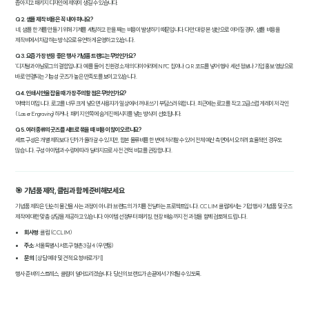
좁아지고 패키지 디자인에 제약이 생길 수 있습니다.
Q2. 샘플 제작 비용은 꼭 내야 하나요?
네, 샘플 한 개를 만들기 위해 기계를 세팅하고 판을 짜는 비용이 발생하기 때문입니다. 다만 대량 본 생산으로 이어질 경우, 샘플 비용을
제작비에서 차감하는 방식으로 유연하게 운영하고 있습니다.
Q3. 요즘 가장 반응 좋은 행사 기념품 트렌드는 무엇인가요?
'디지털과 아날로그의 결합'입니다. 예를 들어, 친환경 소재의 다이어리에 NFC 칩이나 QR 코드를 넣어 행사 세션 정보나 기업 홍보 영상으로
바로 연결되는 기능성 굿즈가 높은 만족도를 보이고 있습니다.
Q4. 인쇄 시안을 잡을 때 가장 주의할 점은 무엇인가요?
'여백의 미'입니다. 로고를 너무 크게 넣으면 사용자가 일상에서 꺼내 쓰기 부담스러워합니다. 최근에는 로고를 작고 고급스럽게 레이저 각인
(Laser Engraving)하거나, 패키지 안쪽에 숨겨진 메시지를 넣는 방식이 선호됩니다.
Q5. 여러 종류의 굿즈를 세트로 묶을 때 비용이 많이 오르나요?
세트 구성은 개별 제작보다 단가가 올라갈 수 있지만, 합본 물류비를 한 번에 처리할 수 있어 전체 예산 측면에서 오히려 효율적인 경우도
많습니다. 구성 아이템과 수량에 따라 달라지므로 사전 견적 비교를 권장합니다.
🎯 기념품 제작, 클림과 함께 준비해보세요
기념품 제작은 단순히 물건을 사는 과정이 아니라 브랜드의 가치를 전달하는 프로젝트입니다. CCLIM 클림에서는 기업 행사 기념품 및 굿즈
제작에 대한 맞춤 상담을 제공하고 있습니다. 아이템 선정부터 패키징, 현장 배송까지 전 과정을 함께 검토해 드립니다.
회사명
: 클림 (CCLIM)
주소
: 서울특별시 서초구 형촌3길 4 (우면동)
문의
: [상담 예약 및 견적 요청 바로가기]
행사 준비의 스트레스, 클림이 덜어드리겠습니다. 당신의 브랜드가 손끝에서 기억될 수 있도록.