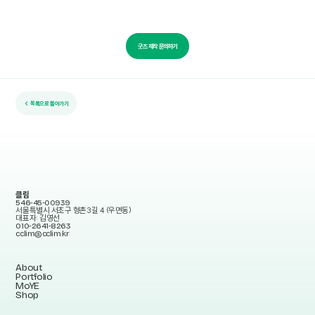
굿즈 제작 문의하기
← 목록으로 돌아가기
클림
546-45-00939
서울특별시 서초구 형촌3길 4 (우면동)
대표자: 김영선
010-2641-8263
cclim@cclim.kr
About
Portfolio
MoYE
Shop