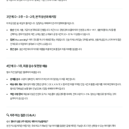
방식입니다. 브랜드 아이덴티티가 중요한 기업 굿즈에서 주로 사용됩니다.
3단계: D-3주 ~ D-2주, 본격 양산과 패키징
이제 공장은 쉴 새 없이 돌아갑니다. 담당자는 이때부터 '관리'의 영역에 들어섭니다.
양산
: 인쇄, 사출, 가공이 본격적으로 진행됩니다. 최근 ESG 경영 강화 흐름에 따라 친환경 소재(R-PET, 생분해 플라스틱 등)를
선택하는 경우가 많은데, 이런 소재는 일반 소재보다 공정 시간이 20~30% 더 걸릴 수 있습니다.
합본(Assembly)
: 여러 굿즈를 하나의 세트로 묶는 과정입니다. 단순히 박스에 담는 것처럼 보여도, 완충재 삽입과 스티커 부착 등은
전적으로 수작업이라 생각보다 시간이 소요됩니다.
중간 검수
: 생산 라인에서 무작위로 제품을 추출해 인쇄 품질과 작동 여부를 점검합니다.
4단계: D-1주, 최종 검수 및 현장 배송
행사 직전 일주일은 '물류'와의 싸움입니다.
완제품 검수
: 수량이 정확한지, 패키지가 찌그러지지 않았는지 최종 확인합니다.
배송 루트 확보
: 행사장이 대형 컨벤션 센터(COEX, KINTEX 등)라면, 화물 하역장 진입 시간과 물품 수령처를 미리 확인해야 합니다.
행사장 직배송은 보통 행사 전날 오후나 당일 새벽에 이루어집니다.
백업 수량 준비
: 예상보다 많은 인원이 오거나 파손품이 생길 경우를 대비해, 전체 수량의 3~5% 정도는 여분으로 챙겨두는 것이
실무자의 센스입니다.
🔍 자주 하는 질문 (Q&A)
Q1. 행사가 당장 3주 뒤인데, 제작이 가능할까요?
완전 커스텀 제작은 어렵지만, 국내 재고가 확보된 기성 아이템을 활용한 '급행 제작'은 가능합니다. 다만 선택할 수 있는 아이템의 폭이