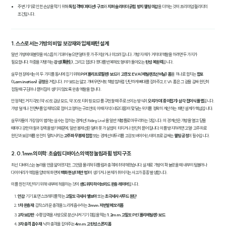
주변 기기로 인한 손상을 막기 위해
독립 격벽(파티션) 구조
와
지퍼 슬라이더 긁힘 방지 웰팅 마감
을 더하는 것이 프리미엄 퀄리티의
조건입니다.
1. 스스로 서는 가방의 비밀: 보강재와 입체 패턴 설계
일반 가방에 태블릿을 비스듬히 기대어 놓으면 얼마 못 가 주저앉거나 미끄러집니다. 가방 자체가 거치대 역할을 하려면 두 가지가
필요합니다. 하중을 지탱하는
강성(剛性)
, 그리고 접었다 폈다를 반복해도 형태가 돌아오는
탄성 복원력
입니다.
실무 현장에서는 이 두 가지를 동시에 잡기 위해
PP(폴리프로필렌) 보드
와
고경도 EVA(에틸렌초산비닐) 폼
을 하나로 합치는
합포
(Lamination) 공정
을 거칩니다. PP 보드는 얇고 가벼우면서도 책받침처럼 단단하게 뼈대를 잡아주고, EVA 폼은 그 겉을 감싸 원단이
접힐 때 구김이나 뜯어짐이 생기지 않도록 완충 역할을 합니다.
안정적인 거치 각도(약 60도 감상 모드, 약 30도 타이핑 모드)를 구현할 때 주로 쓰이는 방식이
오리가미(종이접기) 삼각 접이식 플랩
입니다.
가방 덮개나 전면부를 입체적으로 접어 고정하는 구조인데, 이때 자석(네오디뮴)이 맞닿는 위치를 정확히 계산하는 패턴 설계가 핵심입니다.
실무자들이 가장 많이 범하는 실수는 접히는 경계선(Folding Line)을 일반 재봉틀로 마무리하는 것입니다. 이 경계선은 가방을 열고 닫을
때마다 강한 마찰과 장력을 받기 때문에, 일반 봉제선은 얼마 못 가 실밥이 터지거나 원단이 뜯어집니다. 이를 방지하려면 고열·고주파로
원단과 보강재를 완전히 밀착시키는
고주파 무봉제 접합
또는 경계선 테두리를 고강도 바이어스 테이프로 감싸는
웰팅 공정
이 필수입니다.
2. 0.1mm의 미학: 초슬림 디바이스의 액정 눌림과 휨 방지 구조
최신 디바이스는 놀라울 만큼 얇아졌지만, 그만큼 물리적 뒤틀림과 충격에 취약해졌습니다. 실제로 가방이 꽉 눌렸을 때 내부의 텀블러나
다이어리가 액정을 압박해 화면에
백화 현상(하얀 멍)
이 생기거나 본체가 휘어지는 사고가 종종 발생합니다.
이를 원천 차단하기 위해 내부에 적용하는 것이
샌드위치 하이브리드 완충 레이어
입니다.
안감
: 기기 표면 스크래치를 막는
고밀도 극세사 벨보아
또는
초극세사 샤무드 원단
1차 완충재
: 갑작스러운 충격을 느리게 흡수하는
3mm 저반발 메모리폼
2차 보강판
: 수평 압력을 사방으로 분산시켜 기기 꺾임을 막는
1.2mm 고밀도 PE(폴리에틸렌) 보드
3차 충격 흡수재
: 낙하 충격을 잡아주는
4mm 고탄성 스폰지 폼