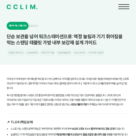
패브릭 가방 / 패션 굿즈
2026.06.01
단순 보관을 넘어 워크스테이션으로: 액정 눌림과 기기 휘어짐을
막는 스탠딩 태블릿 가방 내부 보강재 설계 가이드
#태블릿가방디자인
#스탠딩백제작
#테크파우치개발
#브랜드웰컴키트
#오피스백기획
#아이패드가방설계
카페 창가 자리에 앉아 아이패드를 꺼내 듭니다. 아차, 깜빡하고 거치대를 집에 두고 왔네요. 아쉬운 대로 가방을 뒤에 받쳐 세워보지만 스르륵
미끄러지기 일쑤입니다. 결국 묵직한 거치대나 키보드 케이스를 매일 챙겨 다녀야 하니, 가볍게 다니려고 산 태블릿인데 어깨는 늘 무겁기만
합니다.
혹시 임직원 웰컴키트나 브랜드 굿즈를 준비하면서 이런 불편함을 느껴본 적 있으신가요? 안녕하세요, 클림입니다. 스마트 오피스와
하이브리드 워크가 일상이 된 지금, 많은 기업과 브랜드가 테크 디바이스 전용 가방을 새롭게 기획하고 있습니다. 단순히 기기를 안전하게
담는 '파우치' 개념을 넘어, 가방 자체가 훌륭한 업무용 스탠드로 변신하는
스탠딩 태블릿 가방
이 주목받는 이유가 바로 여기에 있습니다.
📌 TL;DR (핵심 요약)
스스로 서는 스탠딩 설계의 핵심은 가벼우면서도 복원력이 우수한
PP 보드와 고경도 EVA 폼의 하이브리드 합포 공정
에 있습니다.
슬림해진 기기의 액정 눌림과 휨 현상을 방지하려면
저반발 메모리폼과 고탄성 PE 폼을 조합한 샌드위치 완충 구조
를 적용해야 합니다.