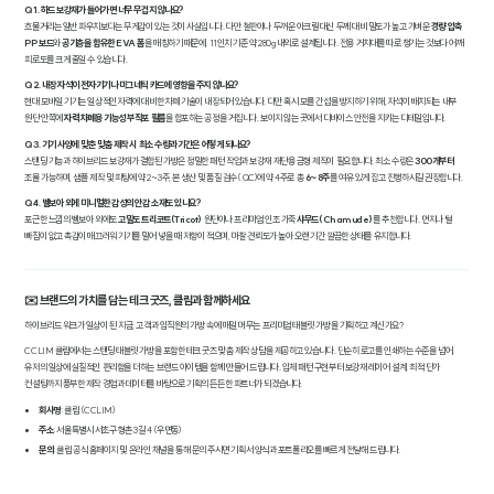
Q1. 하드 보강재가 들어가면 너무 무겁지 않나요?
흐물거리는 일반 파우치보다는 무게감이 있는 것이 사실입니다. 다만 철판이나 두꺼운 아크릴 대신 두께 대비 밀도가 높고 가벼운
경량 압축
PP 보드
와
공기층을 함유한 EVA 폼
을 매칭하기 때문에, 11인치 기준 약 280g 내외로 설계됩니다. 전용 거치대를 따로 챙기는 것보다 어깨
피로도를 크게 줄일 수 있습니다.
Q2. 내장 자석이 전자기기나 마그네틱 카드에 영향을 주지 않나요?
현대 모바일 기기는 일상적인 자력에 대비한 차폐 기술이 내장되어 있습니다. 다만 혹시 모를 간섭을 방지하기 위해, 자석이 배치되는 내부
원단 안쪽에
자력 차폐용 기능성 부직포 필름
을 합포하는 공정을 거칩니다. 보이지 않는 곳에서 디바이스 안전을 지키는 디테일입니다.
Q3. 기기 사양에 맞춘 맞춤 제작 시 최소 수량과 기간은 어떻게 되나요?
스탠딩 기능과 하이브리드 보강재가 결합된 가방은 정밀한 패턴 작업과 보강재 재단용 금형 제작이 필요합니다. 최소 수량은
300개부터
조율 가능하며, 샘플 제작 및 피팅에 약 2~3주, 본 생산 및 품질 검수(QC)에 약 4주로 총
6~8주
를 여유 있게 잡고 진행하시길 권장합니다.
Q4. 벨보아 외에 미니멀한 감성의 안감 소재도 있나요?
포근한 느낌의 벨보아 외에도
고밀도 트리코트(Tricot)
원단이나 프리미엄 인조 가죽
샤무드(Chamude)
를 추천합니다. 먼지나 털
빠짐이 없고 촉감이 매끄러워 기기를 밀어 넣을 때 저항이 적으며, 마찰 견뢰도가 높아 오랜 기간 깔끔한 상태를 유지합니다.
✉️ 브랜드의 가치를 담는 테크 굿즈, 클림과 함께하세요
하이브리드 워크가 일상이 된 지금, 고객과 임직원의 가방 속에 매일 머무는 프리미엄 태블릿 가방을 기획하고 계신가요?
CCLIM 클림에서는 스탠딩 태블릿 가방을 포함한 테크 굿즈 맞춤 제작 상담을 제공하고 있습니다. 단순히 로고를 인쇄하는 수준을 넘어,
유저의 일상에 실질적인 편리함을 더하는 브랜드 아이템을 함께 만들어 드립니다. 입체 패턴 구현부터 보강재 레이어 설계, 최적 단가
컨설팅까지 풍부한 제작 경험과 데이터를 바탕으로 기획의 든든한 파트너가 되겠습니다.
회사명
: 클림 (CCLIM)
주소
: 서울특별시 서초구 형촌3길 4 (우면동)
문의
: 클림 공식 홈페이지 및 온라인 채널을 통해 문의 주시면 기획서 양식과 포트폴리오를 빠르게 전달해 드립니다.