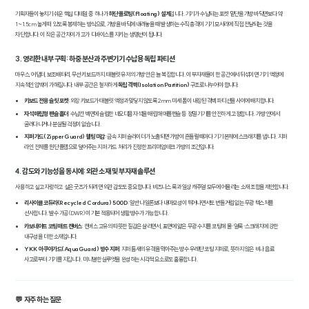
기획자들이 놓치기 쉬운 핵심 디테일 중 하나가
하단 플로팅(Floating) 설계
입니다. 기기가 수납되는 포켓 밑단을 가방 바닥면보다 약
1~1.5cm 높게 떠 있도록 봉제하는 방식으로, 가방을 바닥에 내려놓을 때 발생하는 수직 충격이 기기 모서리에 직접 전달되는 것을
차단합니다. 이 작은 공간 차이가 고가 디바이스를 지키는 생명선이 됩니다.
3. 영리한 내부 구획: 하중 분산과 주변기기 수납용 독립 파티션
마우스, 어댑터, 보조배터리, 무선 키보드까지. 태블릿 유저의 가방 안은 늘 복잡합니다. 이 부자재들이 한 공간에서 뒤섞이면 기기 액정에
지속적인 압박이 가해집니다. 내부 공간은 철저하게
독립 격벽(Isolation Partition)
구조로 나누어야 합니다.
키보드 전용 슬릿 포켓
: 외장 키보드가 태블릿 액정과 맞닿지 않도록 2mm 미세 폼이 내장된 격벽 파티션을 사이에 배치합니다.
자석 매립형 펜슬 홀더
: 수납칸 벽면에 슬림한 네오디뮴 자석을 매립해 애플펜슬 등 정밀 기기를 안전하게 고정합니다. 가방 안에서
굴러다니거나 분실될 걱정이 없습니다.
지퍼 가드(Zipper Guard) 웰팅 마감
: 금속 지퍼 슬라이더가 노출되면 가방이 흔들릴 때마다 기기 본체에 스크래치를 냅니다. 지퍼
라인 전체를 원단 플랩으로 덮어주는 지퍼 가드 처리가 진정한 프리미엄 테크 가방의 조건입니다.
4. 감도와 기능성을 동시에: 외관 소재 및 부자재 솔루션
사용하고 싶고 자랑하고 싶은 굿즈가 되려면 외관 감도도 중요합니다. 비즈니스 룩과 일상 캐주얼 모두에 어울리는 소재 조합을 제안합니다.
리사이클 코듀라(Recycled Cordura) 500D
: 일반 나일론보다 내마모성이 뛰어나면서도 번들거림 없는 무광 텍스처를
선사합니다. 발수 가공(DWR)이 기본 적용되어 생활 방수가 가능합니다.
카보네이트 코팅 매트 캔버스
: 캔버스 고유의 따뜻한 질감은 살리면서, 표면에 얇은 무광 수지를 코팅해 물·얼룩·스크래치에 강한
내구성을 더한 소재입니다.
YKK 아쿠아가드(AquaGuard) 방수 지퍼
: 지퍼 틈새의 유격을 막아주는 방수 우레탄 코팅 지퍼로, 뜻하지 않은 비나 음료
사고로부터 기기를 지킵니다. 미니멀한 실루엣을 완성하는 시각적 요소로도 훌륭합니다.
💬 자주 하는 질문