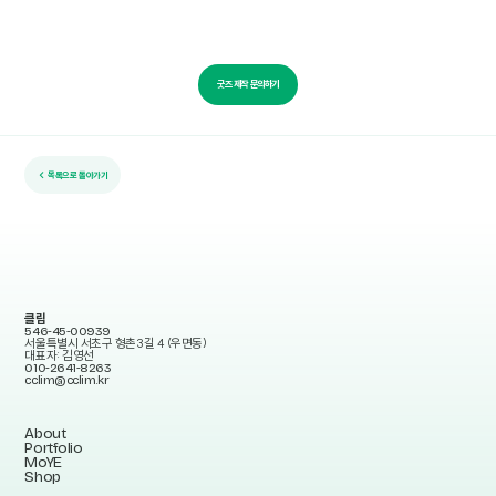
굿즈 제작 문의하기
← 목록으로 돌아가기
클림
546-45-00939
서울특별시 서초구 형촌3길 4 (우면동)
대표자: 김영선
010-2641-8263
cclim@cclim.kr
About
Portfolio
MoYE
Shop