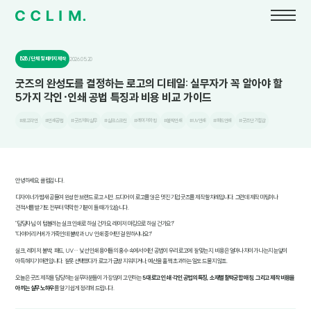
B2B / 단체 및 패키지 제작
2026.05.20
굿즈의 완성도를 결정하는 로고의 디테일: 실무자가 꼭 알아야 할
5가지 각인·인쇄 공법 특징과 비용 비교 가이드
#로고각인
#인쇄공법
#굿즈제작실무
#실크스크린
#레이저마킹
#불박인쇄
#UV인쇄
#패드인쇄
#굿즈단가절감
안녕하세요, 클림입니다.
디자이너가 밤새 공들여 완성한 브랜드 로고 시안. 드디어 이 로고를 얹은 멋진 기업 굿즈를 제작할 차례입니다. 그런데 제작 미팅이나
견적서를 받기도 전부터 막막한 기분이 들 때가 있습니다.
"담당자님, 이 텀블러는 실크 인쇄로 하실 건가요, 레이저 마킹으로 하실 건가요?"
"다이어리 커버가 가죽인데 불박과 UV 인쇄 중 어떤 걸 원하시나요?"
실크, 레이저, 불박, 패드, UV… 낯선 인쇄 용어들의 홍수 속에서 어떤 공법이 우리 로고에 잘 맞는지, 비용은 얼마나 차이가 나는지 눈앞이
아득해지기 마련입니다. 잘못 선택했다가 로고가 금방 지워지거나, 예산을 훌쩍 초과하는 일도 드물지 않죠.
오늘은 굿즈 제작을 담당하는 실무자분들이 가장 많이 고민하는
5대 로고 인쇄·각인 공법의 특징, 소재별 찰떡궁합 매칭, 그리고 제작 비용을
아끼는 실무 노하우
를 알기 쉽게 정리해 드립니다.