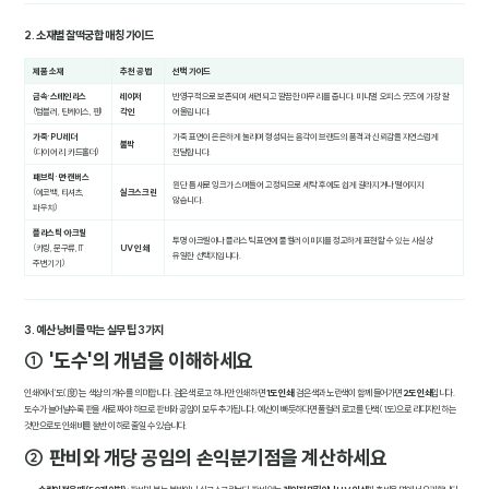
2. 소재별 찰떡궁합 매칭 가이드
제품 소재
추천 공법
선택 가이드
금속·스테인리스
레이저
반영구적으로 보존되며 세련되고 깔끔한 마무리를 줍니다. 미니멀 오피스 굿즈에 가장 잘
(텀블러, 틴케이스, 펜)
각인
어울립니다.
가죽·PU 레더
가죽 표면이 은은하게 눌리며 형성되는 음각이 브랜드의 품격과 신뢰감을 자연스럽게
불박
(다이어리, 카드홀더)
전달합니다.
패브릭·면·캔버스
원단 틈새로 잉크가 스며들어 고정되므로 세탁 후에도 쉽게 갈라지거나 떨어지지
(에코백, 티셔츠,
실크스크린
않습니다.
파우치)
플라스틱·아크릴
투명 아크릴이나 플라스틱 표면에 풀컬러 이미지를 정교하게 표현할 수 있는 사실상
(키링, 문구류, IT
UV 인쇄
유일한 선택지입니다.
주변기기)
3. 예산 낭비를 막는 실무 팁 3가지
① '도수'의 개념을 이해하세요
인쇄에서 '도(度)'는 색상의 개수를 의미합니다. 검은색 로고 하나만 인쇄하면
1도 인쇄
, 검은색과 노란색이 함께 들어가면
2도 인쇄
입니다.
도수가 늘어날수록 판을 새로 짜야 하므로 판비와 공임이 모두 추가됩니다. 예산이 빠듯하다면 풀컬러 로고를 단색(1도)으로 리디자인하는
것만으로도 인쇄비를 절반 이하로 줄일 수 있습니다.
② 판비와 개당 공임의 손익분기점을 계산하세요