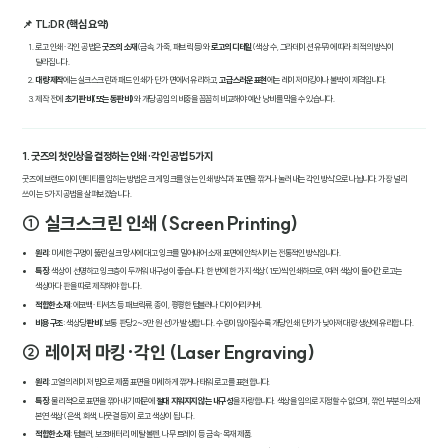
📌 TL;DR (핵심 요약)
로고 인쇄·각인 공법은
굿즈의 소재
(금속, 가죽, 패브릭 등)와
로고의 디테일
(색상 수, 그라데이션 유무)에 따라 최적의 방식이
달라집니다.
대량 제작
에는 실크스크린과 패드 인쇄가 단가 면에서 유리하고,
고급스러운 표현
에는 레이저 마킹이나 불박이 제격입니다.
제작 전에
초기 판비(또는 동판비)
와 개당 공임의 비중을 꼼꼼히 비교해야 예산 낭비를 막을 수 있습니다.
1. 굿즈의 첫인상을 결정하는 인쇄·각인 공법 5가지
굿즈에 브랜드 아이덴티티를 입히는 방법은 크게 '잉크를 얹는 인쇄 방식'과 '표면을 깎거나 눌러내는 각인 방식'으로 나뉩니다. 가장 널리
쓰이는 5가지 공법을 살펴보겠습니다.
① 실크스크린 인쇄 (Screen Printing)
원리
: 미세한 구멍이 뚫린 실크 망사에 대고 잉크를 밀어내어 소재 표면에 안착시키는 전통적인 방식입니다.
특징
: 색상이 선명하고 잉크층이 두꺼워 내구성이 좋습니다. 한 번에 한 가지 색상(1도)씩 인쇄하므로, 여러 색상이 들어간 로고는
색상마다 판을 따로 제작해야 합니다.
적합한 소재
: 에코백·티셔츠 등 패브릭류, 종이, 평평한 텀블러나 다이어리 커버.
비용 구조
: 색상당
판비
(보통 판당 2~3만 원 선)가 발생합니다. 수량이 많아질수록 개당 인쇄 단가가 낮아져 대량 생산에 유리합니다.
② 레이저 마킹·각인 (Laser Engraving)
원리
: 고열의 레이저 빔으로 제품 표면을 미세하게 깎거나 태워 로고를 표현합니다.
특징
: 물리적으로 표면을 깎아내기 때문에
절대 지워지지 않는 내구성
을 자랑합니다. 색상을 임의로 지정할 수 없으며, 깎인 부분의 소재
본연 색상(은색, 회색, 나뭇결 등)이 로고 색상이 됩니다.
적합한 소재
: 텀블러, 보조배터리, 메탈 볼펜, 나무 트레이 등 금속·목재 제품.