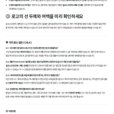
수량이 적을 때(50개 이하)
: 판비가 붙는 불박이나 실크스크린보다 판비 없는
레이저 마킹이나 UV 인쇄
가 총비용 면에서 유리합니다.
수량이 많을 때(500개 이상)
: 판비가 다소 들더라도 개당 공임이 저렴한
실크스크린이나 패드 인쇄
를 선택해야 단가 절감 효과를
극대화할 수 있습니다.
③ 로고의 선 두께와 여백을 미리 확인하세요
실크스크린이나 불박은 0.5pt 이하의 얇은 선이나 촘촘한 글씨 표현에 한계가 있습니다. 특히 가죽 불박은 열로 누르는 과정에서 얇은 획이
뭉개지거나 작은 여백이 메워질 수 있습니다. 인쇄 전에 제작 파트너와 시안의 가독성을 반드시 확인해야 불량을 예방할 수 있습니다.
💬 자주 묻는 질문 (Q&A)
Q1. 식기세척기에 넣어도 로고가 안 지워지려면 어떤 방식이 좋을까요?
가장 확실한 방법은
레이저 마킹
입니다. 표면 자체를 깎아내기 때문에 강한 마찰이나 고온 세척에도 변형이 없습니다. 컬러 인쇄가 반드시
필요하다면, 잉크 인쇄 후 고온 열처리(소성) 과정을 거치는 전문 텀블러 인쇄 방식을 선택해야 탈색을 방지할 수 있습니다.
Q2. 팬톤(PANTONE) 컬러로 브랜드 색상이 엄격하게 규정되어 있습니다. 어떤 인쇄가 맞을까요?
실크스크린 인쇄
나
패드 인쇄
를 추천합니다. 인쇄사가 팬톤 컬러 칩 기준으로 잉크를 직접 조색하여 작업하므로 색상 오차가 거의 없습니다.
반면 UV 인쇄는 CMYK 혼합 방식으로 출력되어 팬톤 컬러와 미세한 색감 차이가 생길 수 있습니다.
Q3. 다이어리에 로고를 새길 때 불박과 은박 중 어느 쪽이 더 세련된가요?
최근 비즈니스 기프트 트렌드는 미니멀리즘과 자연스러운 소재감을 중시합니다. 화려하게 반짝이는 은박·금박보다는 가죽 본연의 깊이감을
살린
불박(무색 디보싱)
처리가 더 세련된 인상을 주어, 많은 대기업과 IT 스타트업에서 선호하고 있습니다.
Q4. 인쇄 판비는 재주문할 때마다 새로 내야 하나요?
동일한 디자인과 크기로 재발주하는 경우, 기존 판의 보관 기간(보통 6개월~1년) 내라면
판비가 면제
됩니다. 다만 판 노후화나 보관 기간
만료 시에는 재제작 비용이 발생할 수 있으므로, 재발주 주기를 제작사와 미리 확인해 두시는 것이 좋습니다.
💡 마치며