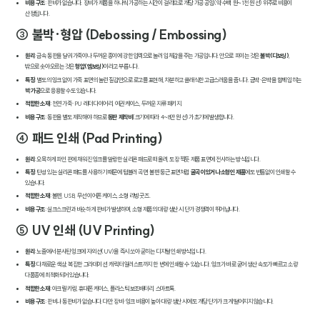
비용 구조
: 판비가 없습니다. 장비가 제품을 하나씩 가공하는 시간이 걸리므로 개당 가공 공임(약 수백 원~1천 원 선) 위주로 비용이
산정됩니다.
③ 불박·형압 (Debossing / Embossing)
원리
: 금속 동판을 달궈 가죽이나 두꺼운 종이에 강한 압력으로 눌러 입체감을 주는 가공입니다. 안으로 파이는 것은
불박(디보싱)
,
밖으로 솟아오르는 것은
형압(엠보싱)
이라고 부릅니다.
특징
: 별도의 잉크 없이 가죽 표면의 눌린 질감만으로 로고를 표현해, 차분하고 클래식한 고급스러움을 줍니다. 금박·은박을 함께 입히는
박 가공
으로 응용할 수도 있습니다.
적합한 소재
: 천연 가죽·PU 레더 다이어리, 여권 케이스, 두꺼운 지류 패키지.
비용 구조
: 동판을 별도 제작해야 하므로
동판 제작비
(크기에 따라 4~8만 원 선)가 초기에 발생합니다.
④ 패드 인쇄 (Pad Printing)
원리
: 오목하게 파인 판에 채워진 잉크를 말랑한 실리콘 패드로 떠올려, 도장 찍듯 제품 표면에 전사하는 방식입니다.
특징
: 탄성 있는 실리콘 패드를 사용하기 때문에 텀블러 곡면, 볼펜 둥근 표면처럼
굴곡이 있거나 소형인 제품
에도 빈틈없이 인쇄할 수
있습니다.
적합한 소재
: 볼펜, USB, 무선 이어폰 케이스, 소형 리빙 굿즈.
비용 구조
: 실크스크린과 비슷하게 판비가 발생하며, 소형 제품의 대량 생산 시 단가 경쟁력이 뛰어납니다.
⑤ UV 인쇄 (UV Printing)
원리
: 노즐에서 분사된 잉크에 자외선(UV)을 즉시 쏘아 굳히는 디지털 인쇄 방식입니다.
특징
: 다채로운 색상, 복잡한 그라데이션, 캐릭터 일러스트까지 한 번에 인쇄할 수 있습니다. 잉크가 바로 굳어 생산 속도가 빠르고 소량
다품종에 최적화되어 있습니다.
적합한 소재
: 아크릴 키링, 휴대폰 케이스, 플라스틱 보조배터리, 스마트톡.
비용 구조
: 판비나 동판비가 없습니다. 다만 장비·잉크 비용이 높아 대량 생산 시에도 개당 단가가 크게 떨어지지 않습니다.