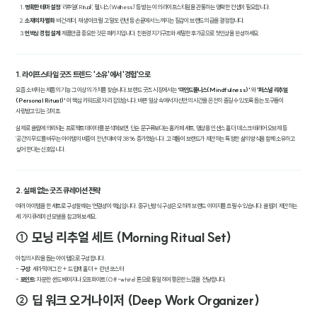
명확한 테마 설정
: '리추얼(Ritual)', '웰니스(Wellness)' 등 받는 이의 라이프스타일을 관통하는 명확한 컨셉이 필요합니다.
소재의 차별화
: 비건 레더, 재생 아크릴, 고밀도 린넨 등 손끝에서 느껴지는 질감이 브랜드의 급을 결정합니다.
언박싱 경험 설계
: 제품만큼 중요한 것은 패키지입니다. 친환경 지기구조와 세밀한 후가공으로 첫인상을 완성하세요.
1. 라이프스타일 굿즈 트렌드: '소유'에서 '경험'으로
요즘 소비자는 제품의 기능 그 이상의 가치를 찾습니다. 브랜드 굿즈 시장에서는
'마인드풀니스(Mindfulness)'
와
'퍼스널 리추얼
(Personal Ritual)'
이 핵심 키워드로 자리 잡았습니다. 바쁜 일상 속에서 자신만의 시간을 온전히 즐길 수 있도록 돕는 도구들이
사랑받고 있는 것이죠.
실제로 클림에 의뢰되는 프로젝트 데이터를 분석해보면, 단순 문구류보다는 홈카페 세트, 명상용 인센스 홀더, 데스크 테리어 오브제 등
'공간의 무드'를 바꾸는 아이템의 비중이 전년 대비 약 38% 증가했습니다. 고객들이 브랜드가 제안하는 특정한 삶의 방식을 함께 소유하고
싶어 한다는 신호입니다.
2. 실패 없는 굿즈 큐레이션 전략
여러 아이템을 한 세트로 구성할 때는 '연결성'이 핵심입니다. 중구난방식 구성은 오히려 브랜드 이미지를 흐릴 수 있습니다. 클림이 제안하는
세 가지 큐레이션 모델을 참고해 보세요.
① 모닝 리추얼 세트 (Morning Ritual Set)
아침의 시작을 돕는 아이템으로 구성합니다.
-
구성:
세라믹 머그잔 + 드립백 홀더 + 린넨 코스터
-
포인트:
차분한 샌드 베이지나 오프화이트(Off-white) 톤으로 통일하여 평온한 느낌을 전달합니다.
② 딥 워크 오거나이저 (Deep Work Organizer)