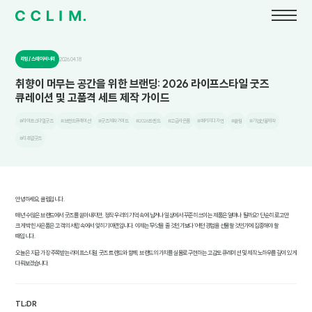
리빙 / 스테이셔너리
2026.04.18
취향이 머무는 공간을 위한 브랜딩: 2026 라이프스타일 굿즈
큐레이션 및 고품격 세트 제작 가이드
#라이프스타일굿즈
#브랜드큐레이션
#굿즈제작가이드
#2026트렌드
#고급사은품
#패키지디자인
#클림
#기업선물제작
#리추얼굿즈
안녕하세요, 클림입니다.
매년 수많은 브랜드에서 굿즈를 쏟아내지만, 정작 우리의 기억 속에 남거나 일상에서 꾸준히 쓰이는 제품은 얼마나 될까요? 단순히 로고만
크게 박힌 사은품은 고객의 서랍 속에서 잊히기 마련입니다. 이제는 '무엇을 줄 것인가'보다 '어떤 경험을 선물할 것인가'에 집중해야 할
때입니다.
오늘은 지금 가장 주목받는 라이프스타일 굿즈 트렌드와 함께, 브랜드의 가치를 실물로 구현하는 고감도 큐레이션 및 제작 노하우를 깊이 있게
다뤄보겠습니다.
TL;DR