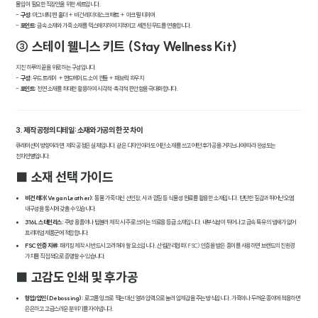
몰입이 필요한 직장인을 위한 세트입니다.
-
구성:
마그네틱 펜 홀더 + 비건 레더 데스크 매트 + 아크릴 타이머
-
포인트:
금속 소재와 가죽 소재를 믹스매치하여 지적이고 세련된 무드를 연출합니다.
③ 스테이 웰니스 키트 (Stay Wellness Kit)
지친 하루의 끝을 위로하는 구성입니다.
-
구성:
우드 트레이 + 핸드메이드 소이 캔들 + 패브릭 파우치
-
포인트:
천연 소재를 최대한 활용하여 시각적·촉각적 편안함을 극대화합니다.
3. 제작 공정의 디테일: 소재와 가공의 한 끗 차이
큐레이션이 방향이라면, 제작 공정은 실체입니다. 같은 디자인이라도 어떤 소재를 쓰고 어떤 후가공을 거치느냐에 따라 완성도는
천차만별입니다.
■ 소재 선택 가이드
비건 레더(Vegan Leather):
동물 가죽 대신 선인장, 사과 껍질 등 식물성 원료를 활용한 소재입니다. 탄탄한 질감과 뛰어난 오염
내구성을 동시에 갖출 수 있습니다.
316L 스테인리스:
주방 용품이나 텀블러 제작 시 주로 쓰이는 의료용 등급 소재입니다. 내부식성이 뛰어나고 금속 특유의 냄새가 없어
프리미엄 제품군에 적합합니다.
FSC 인증 지류:
패키징 제작 시 반드시 고려해야 할 요소입니다. 산림관리협회(FSC) 인증을 받은 종이를 사용하면 브랜드의 친환경
가치를 직접적으로 증명할 수 있습니다.
■ 고감도 인쇄 및 후가공
형압/압인(Debossing):
로고를 잉크로 찍는 대신 열과 압력으로 눌러 입체감을 주는 방식입니다. 가죽이나 두꺼운 종이에 적용하면
은은하고 고급스러운 분위기를 자아냅니다.