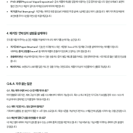
PVD 코팅(Physical Vapor Deposition):
금속 제품에 색상을 입힐 때 사용하는 진공 증착 방식입니다. 일반 도색보다 표면이
훨씬 견고하고 색감이 깊어 프리미엄 오브제 제작에 적합합니다.
박 가공(Foil Stamping):
최근에는 화려한 유광 골드보다 매트한 무광 실버나 샴페인 골드 박이 선호됩니다. 패키지의 특정 부분에
포인트를 주어 시선을 자연스럽게 끌어당깁니다.
4. 패키징: 언박싱의 설렘을 설계하다
굿즈를 처음 마주하는 순간은 제품을 꺼낼 때가 아니라, 패키지를 손에 쥐는 순간입니다.
지기구조(Paper Structure):
단순한 사각형 박스 대신 서랍형(Sleeve)이나 일체형 구조를 설계하여 여는 재미를 더합니다.
내부에는
종이 고정 틀(Insert)
을 제작해 제품이 흔들리지 않도록 고정하는 것이 중요합니다.
완충재의 변신:
비닐 에어캡 대신 옥수수 전분 완충재나 종이 벌집 패드를 활용하세요. 친환경적이면서도 시각적으로 훨씬 정돈된 인상을
줍니다.
메시지 카드:
브랜드의 스토리를 담은 카드 한 장을 더하는 것만으로도, 제품의 위상이 '사은품'에서 '선물'로 격상됩니다.
Q&A: 자주 묻는 질문
Q1. 최소 제작 수량(MOQ)은 어떻게 되나요?
아이템별로 다르지만, 세트 구성의 경우 보통 100세트부터 제작이 가능합니다. 특수 소재나 복잡한 지기구조가 포함될 경우 300~500개
이상이어야 경제적인 단가를 맞추기에 유리합니다.
Q2. 제작 기간은 어느 정도 잡아야 할까요?
기획부터 샘플링, 본 생산까지 평균 4~6주 정도 소요됩니다. 특정 시즌을 겨냥하신다면 최소 3개월 전에 상담을 시작하시는 것을 권장합니다.
Q3. 예산에 맞춰 구성을 추천받을 수 있나요?
네, 예산 범위 내에서 최상의 감도를 낼 수 있는 소재와 품목 조합을 제안해 드립니다. '가성비'보다는 '가심비'를 저격하는 큐레이션이 클림의
강점입니다.