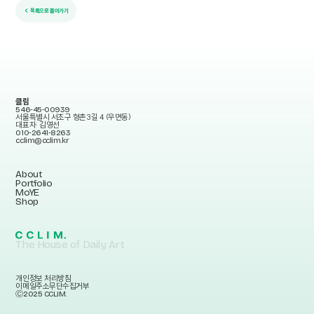
← 목록으로 돌아가기
클림
546-45-00939
서울특별시 서초구 형촌3길 4 (우면동)
대표자: 김영선
010-2641-8263
cclim@cclim.kr
About
Portfolio
MoYE
Shop
The House of Daily Art
개인정보 처리방침
이메일주소무단수집거부
Ⓒ2025 CCLIM.