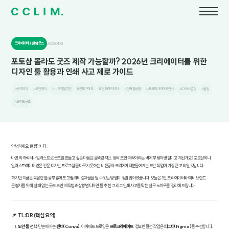
크리에이터 / 팬덤 굿즈
2026.04.01
포토샵 몰라도 굿즈 제작 가능할까? 2026년 크리에이터를 위한
디자인 툴 활용과 인쇄 사고 제로 가이드
#굿즈제작
#도안제작
#디자인툴추천
#인쇄가이드
#1인크리에이터
#캔바활용법
#프로크리에이트인쇄
#CMYK설정
#클림
#브랜드굿즈
안녕하세요, 클림입니다.
나만의 캐릭터나 일러스트로 굿즈를 만들고 싶은 마음은 굴뚝같지만, 정작 '도안 제작'이라는 벽에 부딪혀 망설이고 계신가요? 포토샵이나
일러스트레이터 같은 전문 디자인 프로그램을 다루지 못하는 비전공자 크리에이터분들에게는 도안 작업이 가장 큰 고비일 것입니다.
하지만 지금은 복잡한 툴 공부 없이도 고퀄리티 결과물을 낼 수 있는 방법이 정말 많아졌습니다. 오늘은 1인 크리에이터와 예비 브랜드
운영자를 위해, 실패 없는 굿즈 도안 제작법과 상황별 디자인 툴 추천, 그리고 인쇄 사고를 막는 실무 노하우를 정리해 드립니다.
📌 TL;DR (핵심 요약)
도안 툴 선택
: 단순 배치는
캔바(Canva)
, 아이패드 드로잉은
프로크리에이트
, 정교한 칼선 작업은
피그마(Figma)
를 추천합니다.