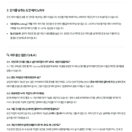
3. 단가를 낮추는 도안 배치 노하우
굿즈 제작 비용은 보통 '판' 단위로 계산되는 경우가 많습니다. 도안을 어떻게 배치하느냐에 따라 개당 단가가 크게 달라질 수 있습니다.
네스팅(Nesting) 기법
: 여러 개의 작은 도안을 한 판 안에 빈틈없이 배치하는 방식입니다. 스티커나 아크릴 키링 제작 시 버려지는
여백을 최소화하면 제작 단가를 10~20% 절감할 수 있습니다.
칼선 단순화
: 굴곡이 복잡한 칼선은 재단 시 불량률을 높입니다. 완만한 곡선 위주로 도안 외곽선을 설계하면 공정 속도가 빨라지고
품질도 안정적으로 유지됩니다.
🔍 자주 묻는 질문 (Q&A)
Q1. 사진으로 굿즈를 만들고 싶은데 화질이 너무 낮아요. 방법이 없을까요?
AI 기반 고해상도 변환 툴(예: Upscayl 등)을 활용해 보세요. 픽셀을 보정한 뒤 샤프닝 필터를 살짝 적용하면 인쇄 시 훨씬 깨끗한 결과물을
얻을 수 있습니다.
Q2. 폰트 저작권은 어떻게 확인하나요?
상업적 이용이 가능한 '눈누' 같은 사이트에서 무료 폰트를 확인하세요. 그리고 인쇄 직전에는 반드시
폰트 아웃라인(글자 깨기)
을 실행해 폰트
데이터를 도형으로 변환해야 합니다. 그렇지 않으면 제작 업체 PC 환경에 따라 폰트가 깨질 수 있습니다.
Q3. 투명 배경(누끼) 작업이 너무 어려워요.
현재 대부분의 디자인 툴은 AI 기반 '배경 제거' 기능을 내장하고 있습니다. 캔바나 프로크리에이트의 자동 선택 도구로 배경을 제거한 뒤
PNG 형식으로 저장해 전달하면, 업체에서 칼선 작업을 하기가 훨씬 수월해집니다.
Q4. 처음 굿즈를 만드는데 어떤 품목부터 시작하면 좋을까요?
도안 작업이 비교적 단순하고 소량 제작이 가능한
스티커
나
엽서
부터 시작하는 것을 추천합니다. 제작 단가가 낮고 실패해도 부담이 적어 도안
감각을 키우기에 좋습니다.
Q5. 색상이 화면과 실제 인쇄물이 다르게 나와요. 왜 그런가요?
가장 흔한 원인은 RGB 모드로 작업한 도안을 그대로 인쇄에 사용했을 때입니다. 앞서 설명한 것처럼 CMYK 모드로 작업하거나, 인쇄 전