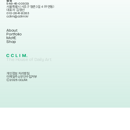
클림
546-45-00939
서울특별시 서초구 형촌3길 4 (우면동)
대표자: 김영선
010-2641-8263
cclim@cclim.kr
About
Portfolio
MoYE
Shop
The House of Daily Art
개인정보 처리방침
이메일주소무단수집거부
Ⓒ2025 CCLIM.