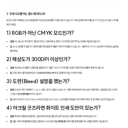
2. 인쇄 사고를 막는 필수 체크리스트
도안이 아무리 예뻐도 인쇄 사양을 맞추지 않으면 결과물이 파본이 될 수 있습니다. 제작 업체에 데이터를 넘기기 전, 반드시 다음 4가지를
확인하세요.
1) RGB가 아닌 CMYK 모드인가?
설명
: RGB는 모니터(빛)의 색상 방식이고,
CMYK
는 종이나 굿즈에 잉크로 찍히는 인쇄용 색상 방식입니다.
팁
: RGB 상태로 작업한 뒤 나중에 변환하면 형광색 계열이 칙칙하게 변할 수 있습니다. 처음부터 CMYK 모드에서 작업하는 습관을
들이세요.
2) 해상도가 300DPI 이상인가?
설명
: 해상도는 인쇄물의 선명도를 결정합니다. 웹용(72DPI) 이미지를 그대로 사용하면 인쇄물이 뿌옇게 나옵니다.
팁
: 작업 캔버스를 만들 때 반드시
300DPI(또는 PPI)
로 설정되어 있는지 확인하세요.
3) 도련(Bleed) 설정을 했는가?
설명
: 인쇄 후 재단 과정에서 1~2mm 정도 오차가 생길 수 있습니다. 이를 대비해 실제 사이즈보다 배경색이나 문양을 조금 더 크게
그리는 것을
도련(여분)
이라고 합니다.
팁
: 엽서 사이즈가 100×150mm라면, 도안은 102×152mm로 만들어 배경을 가득 채워야 재단 후 흰 여백이 생기지 않습니다.
4) 아크릴 굿즈라면 화이트 인쇄 도안이 있는가?
설명
: 투명 아크릴에 인쇄할 때, 그림 뒤에 흰색 잉크를 먼저 깔지 않으면 그림이 반투명하게 비쳐 보입니다.
팁
: 별도 레이어에 출력할 부분만 검정색(K100)으로 채운
화이트 판
데이터를 함께 만들어야 선명한 발색이 가능합니다.