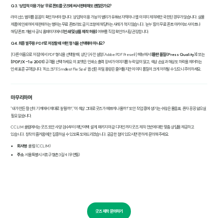
Q3. '상업적 이용 가능' 무료 폰트를 굿즈에 써서 판매해도 괜찮은가요?
라이선스 범위를 꼼꼼히 확인하셔야 합니다. '상업적 이용 가능'의 범위가 유튜브 자막이나 웹 이미지 제작에만 국한된 경우가 많습니다. 실물
제품에 인쇄하여 재판매하는 행위는 무료 폰트라도 금지 조항에 해당하는 사례가 적지 않습니다. '눈누' 등의 무료 폰트 아카이브 사이트나
해당 폰트 개발사 공식 홈페이지에서
[인쇄 및 상품 제작 허용]
여부를 직접 확인하시길 권장합니다.
Q4. 최종 발주용 PDF로 저장할 때 어떤 형식을 선택해야 하나요?
[다른 이름으로 저장]에서 PDF 형식을 선택할 때, 상단 [사전 설정(Adobe PDF Preset)] 메뉴에서
[출판 품질(Press Quality)]
또는
[PDF/X-1a:2001]
규격을 선택하세요. 이 포맷은 인쇄소 출력 장비가 이미지를 누락 없이 읽고, 색상 손실과 해상도 하락을 제어하는
인쇄 표준 규격입니다. '최소 크기(Smallest File Size)' 옵션은 파일 용량은 줄어들지만 이미지 품질이 크게 저하될 수 있으니 주의하세요.
마무리하며
"내가 만든 칼선이 기계에서 제대로 잘릴까?", "이 색상 그대로 굿즈가 예쁘게 나올까?" 도안 작업 중에 생기는 수많은 물음표, 혼자 끙끙 앓으실
필요 없습니다.
CCLIM 클림에서는 굿즈 도안 사양 검수부터 재단 여백 설계, 패키지 마감 디자인까지 굿즈 제작 전반에 대한 맞춤 상담을 제공하고
있습니다. 창작의 즐거움에만 집중하실 수 있도록 도와드리겠습니다. 궁금한 점이 있으시면 편하게 문의해 주세요.
회사명
: 클림 (CCLIM)
주소
: 서울특별시 서초구 형촌3길 4 (우면동)
굿즈 제작 문의하기