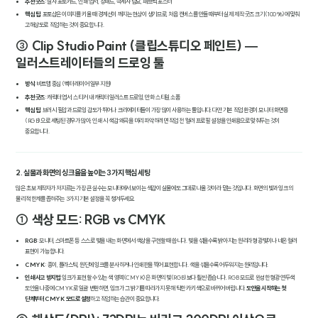
추천 굿즈
: 실사 포토카드, 인쇄 엽서, 장패드, 극세사 담요, 패브릭 포스터
핵심 팁
: 포토샵은 이미지를 키울 때 경계선이 깨지는 현상이 생기므로, 처음 캔버스를 만들 때부터 실제 제작 굿즈 크기(100%)에 맞춰
고해상도로 작업하는 것이 중요합니다.
③ Clip Studio Paint (클립스튜디오 페인트) —
일러스트레이터들의 드로잉 툴
방식
: 비트맵 중심 (벡터 레이어 일부 지원)
추천 굿즈
: 캐릭터 엽서, 스티커 내 캐릭터 일러스트 드로잉, 만화 스타일 소품
핵심 팁
: 브러시 필압과 드로잉 감도가 뛰어나 크리에이터들이 가장 많이 사용하는 툴입니다. 다만 기본 작업 환경이 모니터 화면용
(RGB)으로 세팅된 경우가 많아, 인쇄 시 색감 왜곡을 미리 파악하려면 작업 전 '컬러 프로필' 설정을 인쇄용으로 맞춰두는 것이
중요합니다.
2. 실물과 화면의 싱크율을 높이는 3가지 핵심 세팅
많은 초보 제작자가 저지르는 가장 큰 실수는 모니터에서 보이는 색감이 실물에도 그대로 나올 것이라 믿는 것입니다. 화면의 빛과 잉크의
물리적 한계를 좁혀주는 3가지 기본 설정을 꼭 챙겨두세요.
① 색상 모드: RGB vs CMYK
RGB
: 모니터, 스마트폰 등 스스로 빛을 내는 화면에서 색상을 구현할 때 씁니다. 빛을 섞을수록 밝아지는 원리라 형광빛이나 네온 컬러
표현이 가능합니다.
CMYK
: 종이, 플라스틱, 원단에 잉크를 분사하거나 인쇄판을 찍어 표현합니다. 색을 섞을수록 어두워지는 원리입니다.
인쇄 사고 방지법
: 잉크가 표현할 수 있는 색 영역(CMYK)은 화면의 빛(RGB)보다 훨씬 좁습니다. RGB 모드로 완성한 형광 연두색
도안을 나중에 CMYK로 일괄 변환하면, 잉크가 그 밝기를 따라가지 못해 탁한 카키색으로 바뀌어 버립니다.
도안을 시작하는 첫
단계부터 CMYK 모드로 설정
하고 작업하는 습관이 중요합니다.