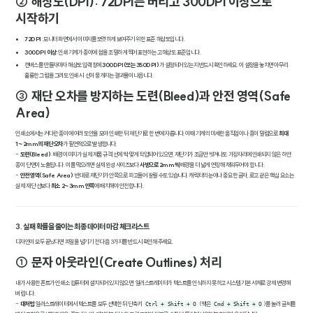
② 해상도(DPI): 72DPI는 버리고 300DPI 이상으로
시작하기
72DPI
: 모니터 화면에서 이미지를 또렷하게 보여주기 위한 표준 해상도입니다.
300DPI 이상
: 인쇄 기계가 종이에 점을 조밀하게 찍어 표현하는 고해상도 표준입니다.
캔버스를 만들자마자 해상도 입력창에
300DPI(또는 350DPI)
가 설정되어 있는지 반드시 확인하세요. 이 설정을 놓치면 아무리
훌륭한 그림을 그려도 인쇄 시 선이 뭉개지는 결과물이 나옵니다.
③ 재단 오차를 방지하는 도련(Bleed)과 안전 영역(Safe
Area)
인쇄소에서는 커다란 종이에 여러 도안을 모아 인쇄한 뒤 재단기로 한 번에 자릅니다. 이때 기계의 미세한 움직임이나 종이 밀림으로
최대
1~2mm의 재단 오차
가 필연적으로 발생합니다.
-
도련(Bleed)
: 배경 이미지가 실제 제품 규격 선에 딱 맞게 작업되어 있으면, 재단기가 조금만 빗겨나도 가장자리에 인쇄되지 않은 하얀
종이 단면이 노출됩니다. 이를 막으려면 실제 완성 사이즈보다
사방으로 2mm씩
배경을 더 넓게 연장해 채워두어야 합니다.
-
안전 영역(Safe Area)
: 반대로 재단기가 안쪽으로 파고들어 잘릴 수도 있습니다. 캐릭터의 눈이나 중요한 글자, 로고 같은 핵심 요소는
실제 재단 선보다
최소 2~3mm 안쪽
에 배치해야 안전합니다.
3. 실패 확률을 줄이는 최종 데이터 마감 체크리스트
디자인이 모두 끝났다면 파일을 넘기기 전 다음 3가지를 반드시 확인해 주세요.
① 문자 아웃라인(Create Outlines) 처리
내가 사용한 폰트가 인쇄소 컴퓨터에 설치되어 있지 않으면, 일러스트레이터가 텍스트를 인식하지 못하고 시스템 기본 서체로 강제 변경해
버립니다.
-
대처법
: 일러스트레이터에서 텍스트를 모두 선택한 뒤 단축키
(맥은
)를 눌러 글씨를
Ctrl + Shift + O
Cmd + Shift + O