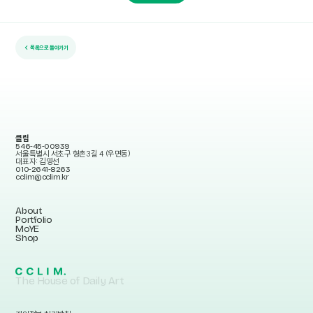
← 목록으로 돌아가기
클림
546-45-00939
서울특별시 서초구 형촌3길 4 (우면동)
대표자: 김영선
010-2641-8263
cclim@cclim.kr
About
Portfolio
MoYE
Shop
The House of Daily Art