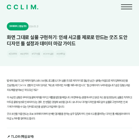
크리에이터 / 팬덤 굿즈
2026.05.21
화면 그대로 실물 구현하기: 인쇄 사고를 제로로 만드는 굿즈 도안
디자인 툴 설정과 데이터 마감 가이드
#굿즈제작
#도안제작
#디자인툴
#CMYK설정
#인쇄마감
밤새워 정성껏 그린 캐릭터 일러스트나 브랜드 로고를 드디어 실물 굿즈로 제작하기로 결심한 순간! 설레는 마음으로 제작 업체에 도안을
전송했는데, "CMYK 변환이 안 되어 있어요", "텍스트 아웃라인 처리를 해주셔야 합니다", "칼선 레이어가 누락되었습니다" 같은 당황스러운
피드백을 받아보신 적 있으신가요?
더 속상한 상황은 우여곡절 끝에 제작을 마치고 제품을 받았을 때입니다. 화면에서는 분명 화사하고 맑은 파스텔 핑크였는데, 실물은 칙칙하고
어두운 흙빛 핑크로 인쇄되어 있는 경우, 한 번쯤은 경험해 보셨을 겁니다. 모니터 속 디지털 디자인을 왜곡 없이 실물로 구현하려면, 인쇄
기계가 이해할 수 있는 '언어'로 도안을 설정하고 마감해야 합니다.
굿즈 도안을 처음 만드는 초보 크리에이터부터 완벽한 결과물을 원하는 실무 담당자까지, 인쇄 사고를 줄여주는 디자인 툴 세팅법과 데이터
마감 노하우를 정리해 드립니다.
📌 TL;DR (핵심 요약)