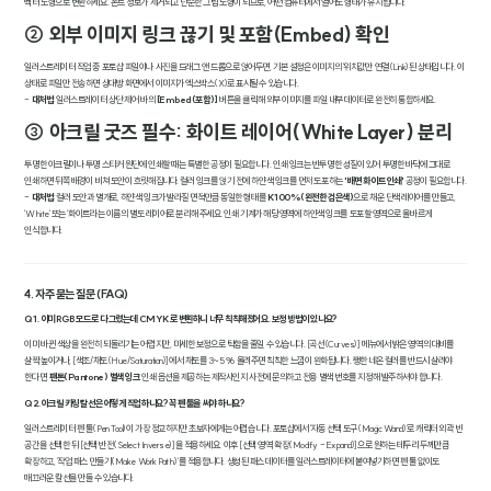
벡터 도형으로 변환하세요. 폰트 정보가 제거되고 단순한 그림 도형이 되므로, 어떤 컴퓨터에서 열어도 형태가 유지됩니다.
② 외부 이미지 링크 끊기 및 포함(Embed) 확인
일러스트레이터 작업 중 포토샵 파일이나 사진을 드래그 앤 드롭으로 얹어두면, 기본 설정은 이미지의 '위치값'만 연결(Link)된 상태입니다. 이
상태로 파일만 전송하면 상대방 화면에서 이미지가 엑스박스(X)로 표시될 수 있습니다.
-
대처법
: 일러스트레이터 상단 제어 바의
[Embed(포함)]
버튼을 클릭해 외부 이미지를 파일 내부 데이터로 완전히 통합하세요.
③ 아크릴 굿즈 필수: 화이트 레이어(White Layer) 분리
투명한 아크릴이나 투명 스티커 원단에 인쇄할 때는 특별한 공정이 필요합니다. 인쇄 잉크는 반투명한 성질이 있어 투명한 바닥에 그대로
인쇄하면 뒤쪽 배경이 비쳐 도안이 흐릿해집니다. 컬러 잉크를 얹기 전에 하얀색 잉크를 먼저 도포하는
'배면 화이트 인쇄'
공정이 필요합니다.
-
대처법
: 컬러 도안과 별개로, 하얀색 잉크가 발라질 면적만큼 동일한 형태를
K100%(완전한 검은색)
으로 채운 단색 레이어를 만들고,
'White' 또는 '화이트'라는 이름의 별도 레이어로 분리해 주세요. 인쇄 기계가 해당 영역에 하얀색 잉크를 도포할 영역으로 올바르게
인식합니다.
4. 자주 묻는 질문 (FAQ)
Q1. 이미 RGB 모드로 다 그렸는데 CMYK로 변환하니 너무 칙칙해졌어요. 보정 방법이 있나요?
이미 바뀐 색상을 완전히 되돌리기는 어렵지만, 미세한 보정으로 탁함을 줄일 수 있습니다. [곡선(Curves)] 메뉴에서 밝은 영역의 대비를
살짝 높이거나, [색조/채도(Hue/Saturation)]에서 채도를 3~5% 올려주면 칙칙한 느낌이 완화됩니다. 쨍한 네온 컬러를 반드시 살려야
한다면,
팬톤(Pantone) 별색 잉크
인쇄 옵션을 제공하는 제작사인지 사전에 문의하고 전용 별색 번호를 지정해 발주하셔야 합니다.
Q2. 아크릴 키링 칼선은 어떻게 작업하나요? 꼭 펜 툴을 써야 하나요?
일러스트레이터 펜 툴(Pen Tool)이 가장 정교하지만 초보자에게는 어렵습니다. 포토샵에서 '자동 선택 도구(Magic Wand)'로 캐릭터 외곽 빈
공간을 선택한 뒤 [선택 반전(Select Inverse)]을 적용하세요. 이후 [선택 영역 확장(Modify - Expand)]으로 원하는 테두리 두께만큼
확장하고, '작업 패스 만들기(Make Work Path)'를 적용합니다. 생성된 패스 데이터를 일러스트레이터에 붙여넣기하면 펜 툴 없이도
매끄러운 칼선을 만들 수 있습니다.