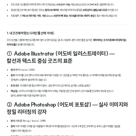
굿즈 인쇄 사고를 방지하려면 제작 시작 전 해상도는
300DPI 이상
, 색상 모드는 반드시
CMYK
로 설정해야 합니다.
정교한 칼선과 텍스트가 중요한 굿즈는
일러스트레이터
, 부드러운 회화적 드로잉은
포토샵이나 클립스튜디오
를 추천합니다.
최종 발주 전
텍스트 아웃라인 처리
,
사방 2mm 도련(여백) 확보
,
아크릴용 화이트 레이어 생성
은 필수 체크리스트입니다.
1. 내 굿즈에 딱 맞는 디자인 툴 선택 가이드
굿즈 도안을 그릴 때 어떤 도구를 써야 할지 고민이 많으실 겁니다. 세상에 나쁜 디자인 툴은 없지만,
제작하려는 굿즈의 종류와 특징에 맞는
최적의 툴
은 분명히 존재합니다.
① Adobe Illustrator (어도비 일러스트레이터) —
칼선과 텍스트 중심 굿즈의 표준
방식
: 벡터(Vector) 그래픽
원리
: 이미지를 선과 면의 수학적 좌표 데이터로 저장합니다. 도안을 손가락만 하게 줄이든, 수 미터짜리 대형 현수막으로 늘리든
경계선이 선명하며 절대 깨지지 않습니다.
추천 굿즈
: 아크릴 키링(칼선 레이어 필수), 금속 뱃지, 마스킹 테이프, 실리콘 스트랩, 슬로건
핵심 팁
: 스티커나 아크릴 굿즈처럼 외곽을 따라 자르는 '커팅 칼선'은 인쇄 장비가 선의 좌표를 인식해야 하므로, 반드시
일러스트레이터로 최종 마감해야 합니다.
② Adobe Photoshop (어도비 포토샵) — 실사 이미지와
정밀 리터칭의 강자
방식
: 비트맵(Bitmap / Raster) 그래픽
원리
: 아주 미세한 사각형 점(픽셀)들의 격자로 이미지를 표현합니다. 사진이나 복잡한 그라데이션, 유화 느낌의 세밀한 질감을
연출하기에 적합합니다.