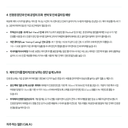
4. 친환경 원단과 인쇄 공법의 조화: 변색 및 인쇄 갈라짐 예방
에코백 제작 시 자주 발생하는 하자 중 하나는 '시간이 지나면서 로고 인쇄가 갈라지거나 누렇게 이염되는 현상'입니다. 특히 재생 폴리(rPET)
는 고온에 취약해 정교한 가공 조건 매칭이 필요합니다.
무독성 수성 졸-프리(Sol-free) 인쇄
: 유해 가소제가 포함된 졸(Plastisol) 잉크 대신, 환경 유해성 물질을 배제한 수성 수지 기반
안료를 사용합니다. 안료가 원단 결 사이로 침투해 고착되기 때문에 물세탁 후에도 로고 갈라짐과 탈락이 현저히 줄어듭니다.
저온 큐어링(Low-temp Curing) 건조 공정
: rPET 원사는 150도 이상의 고온 건조 시 조직이 수축해 원단이 뒤틀립니다.
110~130도 범위의 저온 큐어링 터널을 통과시켜 원단의 평활도를 유지하면서도 인쇄 부착력을 높입니다.
리사이클 자수사 매칭
: 자수로 브랜드 아이덴티티를 표현할 때는 일반 폴리 자수사 대신 비스코스 레이온(천연 목재 펄프 유래 생분해성
실)이나 GRS 인증 재생 폴리에스터 자수사를 사용해 가방 전체의 친환경 일관성을 높입니다.
5. 제작 단가를 합리적으로 낮추는 원단 설계 노하우
친환경 소재는 가공 공정이 추가돼 일반 원단보다 단가가 높은 편입니다. 비용을 관리하면서 완성도를 높이는 실무 팁을 소개합니다.
원단 폭에 맞춘 요척(소요량) 최적화
: 대부분의 친환경 원단은 가로 폭 150cm(약 58/60인치)로 출고됩니다. 가방의 가로 폭과 시접
여유분(양옆 각 1.5cm)을 더한 수치가 150cm의 배수에 맞도록 스펙을 조정하면 원단 로스(Loss)율을 5% 미만으로 줄일 수
있습니다.
부자재의 친환경 일관성 유지
: 가방 몸체는 오가닉 면을 사용하면서 손잡이 끈이나 케어 라벨을 일반 합성 소재로 마감하면 브랜드의
친환경 철학이 퇴색됩니다. 핸들 끈은 오가닉 코튼 웨빙이나 리사이클 폴리 끈으로, 직조 라벨도 재생 원사로 통일해 가방 전체의 친환경
완결성을 높여야 합니다.
자주 하는 질문 (Q&A)