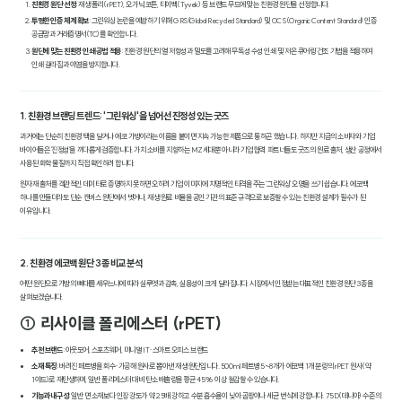
친환경 원단 선정
: 재생 폴리(rPET), 오가닉 코튼, 타이벡(Tyvek) 등 브랜드 무드에 맞는 친환경 원단을 선정합니다.
투명한 인증 체계 확보
: 그린워싱 논란을 예방하기 위해 GRS(Global Recycled Standard) 및 OCS(Organic Content Standard) 인증
공급망과 거래증명서(TC)를 확인합니다.
원단에 맞는 친환경 인쇄 공법 적용
: 친환경 원단의 열 저항성과 밀도를 고려해 무독성 수성 인쇄 및 저온 큐어링 건조 기법을 적용하여
인쇄 갈라짐과 이염을 방지합니다.
1. 친환경 브랜딩 트렌드: '그린워싱'을 넘어선 진정성 있는 굿즈
과거에는 단순히 친환경 택을 달거나 에코 가방이라는 이름을 붙이면 지속 가능한 제품으로 통하곤 했습니다. 하지만 지금의 소비자와 기업
바이어들은 '진정성'을 까다롭게 검증합니다. 가치 소비를 지향하는 MZ세대뿐 아니라 기업 협력 파트너들도 굿즈의 원료 출처, 생산 공정에서
사용된 화학 물질까지 직접 확인하려 합니다.
원자재 출처를 객관적인 데이터로 증명하지 못하면 오히려 기업 이미지에 치명적인 타격을 주는 '그린워싱' 오명을 쓰기 쉽습니다. 에코백
하나를 만들더라도 단순 캔버스 원단에서 벗어나, 재생 원료 비율을 공인 기관의 표준 규격으로 보증할 수 있는 친환경 설계가 필수가 된
이유입니다.
2. 친환경 에코백 원단 3종 비교 분석
어떤 원단으로 가방의 뼈대를 세우느냐에 따라 실루엣과 감촉, 실용성이 크게 달라집니다. 시장에서 인정받는 대표적인 친환경 원단 3종을
살펴보겠습니다.
① 리사이클 폴리에스터 (rPET)
추천 브랜드
: 아웃도어, 스포츠웨어, 미니멀 IT·스마트 오피스 브랜드
소재 특징
: 버려진 페트병을 회수·가공해 원사로 뽑아낸 재생 원단입니다. 500ml 페트병 5~8개가 에코백 1개 분량의 rPET 원사(약
1야드)로 재탄생하며, 일반 폴리에스터 대비 탄소 배출량을 평균 45% 이상 절감할 수 있습니다.
기능과 내구성
: 일반 면 소재보다 인장 강도가 약 2.5배 강하고 수분 흡수율이 낮아 곰팡이나 세균 번식에 강합니다. 75D(데니아) 수준의