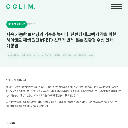
패브릭 가방 / 패션 굿즈
2026.07.01
지속 가능한 브랜딩의 기준을 높이다: 친환경 에코백 제작을 위한
하이엔드 재생 원단(rPET) 선택과 변색 없는 친환경 수성 인쇄
매칭법
#친환경에코백
#에코백제작
#rPET
#오가닉코튼
#타이벡
#굿즈제작
#패브릭가방제작
#클림
안녕하세요, 클림입니다.
왜 많은 기업들이 공들여 제작한 에코백이 소비자의 선택을 받지 못하고 결국 장롱 한구석에 방치될까요? 단순히 'Eco'라는 글자나 초록색
나뭇잎 로고를 인쇄하는 것만으로는 더 이상 똑똑한 소비자의 마음을 움직이기 어렵습니다. 진정한 친환경 굿즈는 사용자가 기꺼이 매일 들고
싶어지는 완성도와 형태 안정성, 그리고 가치 있는 스토리가 결합할 때 비로소 완성됩니다.
사은품으로 쉽게 나돌다 버려지는 에코백의 한계를 극복하고, 기업의 ESG 철학을 투명하게 담아내면서도 일상에 자연스럽게 스며드는
하이엔드 친환경 에코백 제작 노하우를 공개합니다.
TL;DR