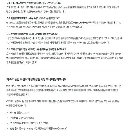
Q1. rPET 에코백은 일반 폴리에스터보다 내구성이 떨어지나요?
그렇지 않습니다. 현대 직조 기술의 발달로 rPET 원사는 일반 원사와 동등한 물리적 성질과 인장 강도를 갖추고 있습니다. 마찰 저항성과
발수성 면에서는 오히려 천연 면 에코백보다 수명이 길고 위생적입니다.
Q2. 친환경 에코백의 최소 주문 수량(MOQ)은 얼마인가요?
GRS/OCS 인증 원단을 발주해 커스텀 재단·봉제를 진행하는 경우 일반적으로
최소 500개 이상
부터 적정 단가 형성이 가능합니다. 기성
친환경 원단을 활용한 소량 커스텀 인쇄의 경우에는 수량이 유동적으로 달라질 수 있습니다.
Q3. 완제품에 GRS 인증 마크를 마케팅에 활용할 수 있나요?
네, 합법적으로 사용할 수 있습니다. 다만 원사 공급처·직조 공장·봉제 공장까지 동일한 GRS 인증 공급망이 연결되어 있어야 하며, 납품 시
TC(거래증명서)를 발급받은 후 심사 기관의 승인을 거쳐 라벨이나 제품에 공식 심볼과 라이선스 번호를 표기할 수 있습니다.
Q4. 오가닉 코튼 가방을 세탁하면 너무 줄어드는데, 예방할 수 있나요?
오가닉 코튼은 습기를 머금으면 섬유가 팽창·수축하는 성질이 있습니다. 제작 전 수축 방지 가공인 방축 처리(Sanforizing)와 텐타(Tenter)
열 세팅을 완료한 원단을 사용하는 것이 가장 확실한 방법입니다. 봉제 단계에서 바느질 땀수(SPI)를 촘촘하고 일정하게 유지하는 것도 세탁
후 뒤틀림을 줄이는 데 도움이 됩니다.
지속 가능한 브랜드의 정체성을 가방 하나에 담아보세요
버려지는 자원을 재활용하는 소극적 친환경을 넘어, 소장하고 싶고 자랑하고 싶은 데일리 오브제로 탄생시키는 것. 그것이 클림이 지향하는
지속 가능한 굿즈의 방향입니다. 원단 선정부터 이염 없는 인쇄 공정 매칭, 정교한 봉제 마감까지, 단 하나의 가방을 만들더라도 타협 없이
기업의 가치를 전달합니다.
CCLIM 클림에서는 친환경 에코백 기획·제작에 대한 맞춤 상담을 제공하고 있습니다. 브랜드의 스토리가 감도 높은 가방으로 탄생하는
여정을 함께하겠습니다.
회사명
: 클림 (CCLIM)
전화번호
: 010-2641-8263
주소
: 서울특별시 서초구 형촌3길 4 (우면동)
상담 문의
: 공식 웹사이트 실시간 채팅 또는 이메일(cclim@cclim.kr)