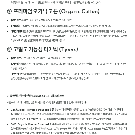
초경량 패커블 백부터 600D의 탄탄한 오피스 쇼퍼백까지 원사 두께를 조절해 폭넓게 설계할 수 있습니다.
② 프리미엄 오가닉 코튼 (Organic Cotton)
추천 브랜드
: 라이프스타일, 유기농 뷰티, 리빙·내추럴 자연주의 브랜드
소재 특징
: 3년 이상 유전자 변형 씨앗과 살충제·화학 비료를 사용하지 않은 토양에서 재배한 면화로 만든 원단입니다.
터치감과 형태
: 합성 섬유에 민감한 피부에도 자극이 없을 만큼 부드러운 천연 텍스처를 자랑합니다. 정제되지 않은 미세한 목화씨 껍질
(네프)이 자연스럽게 박혀 있어 친환경 무드를 직관적으로 표현하기 좋습니다. 단, 수축률이 높기 때문에 봉제 전 저온 텐타(Tenter) 열
가공으로 미리 원단을 안정화해 세탁 후 변형을 예방해야 합니다.
③ 고밀도 기능성 타이벡 (Tyvek)
추천 브랜드
: 스트릿 패션, 유니크 디자인 소품, 크리에이터 굿즈 브랜드
소재 특징
: 글로벌 화학 기업 듀폰(DuPont)이 개발한 고밀도 폴리에틸렌(HDPE) 합성 무직포입니다. 100% 분리수거 및 리사이클이
가능한 소재입니다.
디자인적 매력
: 크라프트지를 구긴 듯한 독특한 주름 텍스처가 특징입니다. 종이처럼 가볍지만 쉽게 찢어지지 않을 만큼 인열 강도가
높고, 생활 방수 성능까지 갖춰 페스티벌 짐백이나 아웃도어 서브 가방으로 인기가 높습니다.
3. 글로벌 친환경 인증(GRS & OCS) 체크리스트
브랜드 에코백 태그에 공인 인증 로고를 사용하려면 글로벌 인증 기준을 먼저 이해해야 합니다.
GRS (Global Recycled Standard) 인증
: 단순히 재생 원사를 사용했다고 GRS 마크를 쓸 수 있는 것이 아닙니다. 원자재
수급처부터 방적 공장, 직조소, 염색 공장, 봉제 공장까지 전 공급망이 GRS 인증 범위를 충족해야 완제품 라벨에 GRS 심볼을 적용할 수
있습니다. 발주 시마다 거래증명서인 TC(Transaction Certificate)를 발급받을 수 있는지 사전에 반드시 확인하세요.
OCS (Organic Content Standard) 인증
: 최종 제품에 유기농 원료가 일정 비율 이상 유지되었는지 추적하는 국제 인증입니다.
오가닉 함량 95% 이상일 때 부착 가능한 'OCS 100'과, 5~95% 미만 혼방 시 적용되는 'OCS Blended' 마크로 구분됩니다. 원단 구매
성적서의 일련번호와 직인을 설계 단계에서 이중으로 확인해야 추후 법적 분쟁을 예방할 수 있습니다.