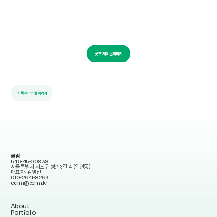
굿즈 제작 문의하기
← 목록으로 돌아가기
클림
546-45-00939
서울특별시 서초구 형촌3길 4 (우면동)
대표자: 김영선
010-2641-8263
cclim@cclim.kr
About
Portfolio