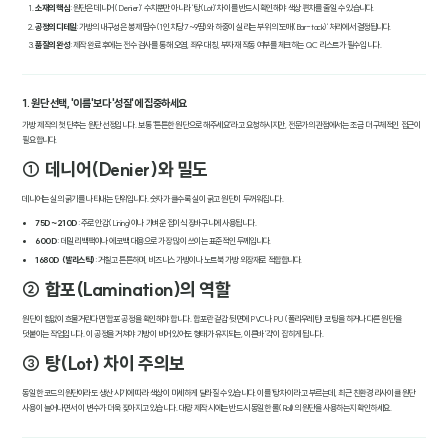
소재의 핵심
: 원단은 '데니어(Denier)' 수치뿐만 아니라 '탕(Lot)' 차이를 반드시 확인해야 색상 편차를 줄일 수 있습니다.
공정의 디테일
: 가방의 내구성은 봉제 땀수(1인치당 7~9땀)와 하중이 실리는 부위의 '도매(Bar-tack)' 처리에서 결정됩니다.
품질의 완성
: 제작 완료 후에는 전수 검사를 통해 오염, 좌우 대칭, 부자재 작동 여부를 체크하는 QC 리스트가 필수입니다.
1. 원단 선택, '이름'보다 '성질'에 집중하세요
가방 제작의 첫 단추는 원단 선정입니다. 보통 "튼튼한 원단으로 해주세요"라고 요청하시지만, 전문가의 관점에서는 조금 더 구체적인 접근이
필요합니다.
① 데니어(Denier)와 밀도
데니어는 실의 굵기를 나타내는 단위입니다. 숫자가 클수록 실이 굵고 원단이 두꺼워집니다.
75D~210D
: 주로 안감(Lining)이나 가벼운 접이식 장바구니에 사용됩니다.
600D
: 데일리 백팩이나 에코백 대용으로 가장 많이 쓰이는 표준적인 두께입니다.
1680D (발리스틱)
: 거칠고 튼튼하며, 비즈니스 가방이나 노트북 가방 외장재로 적합합니다.
② 합포(Lamination)의 역할
원단이 힘없이 흐물거린다면 '합포' 공정을 확인해야 합니다. 합포란 겉감 뒷면에 PVC나 PU(폴리우레탄) 코팅을 하거나 다른 원단을
덧붙이는 작업입니다. 이 공정을 거쳐야 가방이 비어 있어도 형태가 유지되는, 이른바 '각'이 잡히게 됩니다.
③ 탕(Lot) 차이 주의보
동일한 코드의 원단이라도 생산 시기에 따라 색상이 미세하게 달라질 수 있습니다. 이를 '탕 차이'라고 부르는데, 최근 친환경 리사이클 원단
사용이 늘어나면서 이 변수가 더욱 잦아지고 있습니다. 대량 제작 시에는 반드시 동일한 롤(Roll)의 원단을 사용하는지 확인하세요.