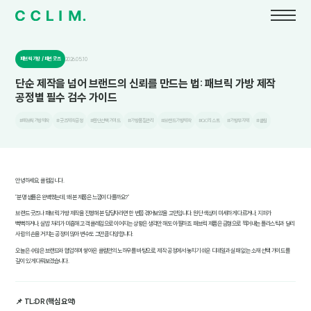
패브릭 가방 / 패션 굿즈
2026.05.10
단순 제작을 넘어 브랜드의 신뢰를 만드는 법: 패브릭 가방 제작
공정별 필수 검수 가이드
#패브릭가방제작
#굿즈제작공정
#원단선택가이드
#가방품질관리
#브랜드가방제작
#QC리스트
#가방부자재
#클림
안녕하세요, 클림입니다.
"분명 샘플은 완벽했는데, 왜 본 제품은 느낌이 다를까요?"
브랜드 굿즈나 패브릭 가방 제작을 진행해 본 담당자라면 한 번쯤 겪어보았을 고민입니다. 원단 색상이 미세하게 다르거나, 지퍼가
뻑뻑하거나, 실밥 처리가 미흡해 고객 클레임으로 이어지는 상황은 생각만 해도 아찔하죠. 패브릭 제품은 금형으로 찍어내는 플라스틱과 달리
사람의 손을 거치는 공정이 많아 변수도 그만큼 다양합니다.
오늘은 수많은 브랜드와 협업하며 쌓아온 클림만의 노하우를 바탕으로, 제작 공정에서 놓치기 쉬운 디테일과 실패 없는 소재 선택 가이드를
깊이 있게 다뤄보겠습니다.
📌 TL;DR (핵심 요약)