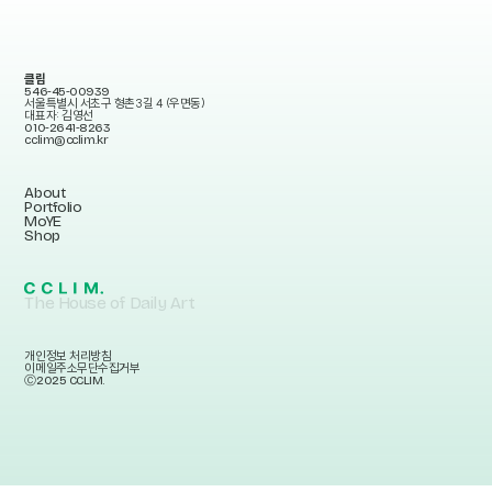
클림
546-45-00939
서울특별시 서초구 형촌3길 4 (우면동)
대표자: 김영선
010-2641-8263
cclim@cclim.kr
About
Portfolio
MoYE
Shop
The House of Daily Art
개인정보 처리방침
이메일주소무단수집거부
Ⓒ2025 CCLIM.