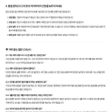
4. 품질 관리(QC)의 정석: 마지막까지 긴장을 늦추지 마세요
모든 공정이 끝난 후에도 다음 체크리스트를 기반으로 전수 검사를 진행하시길 권장합니다.
대칭 확인
: 가방의 좌우 높이가 맞는지, 로고 인쇄나 자수가 중앙에 위치했는지 확인합니다.
오염 검사
: 재단 시 사용한 초크 자국, 기름때, 미세한 잡사가 섞여 있지 않은지 밝은 조명 아래서 살핍니다.
금속 탐지
: 봉제 과정에서 부러진 바늘 끝이 가방 안에 남아 있을 수 있습니다. 안전과 직결되는 사항인 만큼 반드시 검침기(금속 탐지기)
통과 여부를 확인하세요.
패킹 상태
: 제품이 눌려 주름이 생기지 않도록 습지나 종이 충전재를 적절히 넣었는지 체크합니다.
💬 자주 묻는 질문 (Q&A)
Q1. 최소 제작 수량(MOQ)은 보통 어느 정도인가요?
기성 원단을 사용할 경우 보통 100~300개 단위부터 제작이 가능합니다. 다만 원단을 직접 염색하거나 특수한 부자재를 별도 제작해야
한다면 500~1,000개 이상으로 늘어날 수 있습니다.
Q2. 제작 기간은 얼마나 잡아야 할까요?
디자인 확정 후 샘플 제작에 1~2주, 본 생산에 3~5주 정도 소요됩니다. 원단 수급 상황에 따라 일정이 달라질 수 있으므로, 최소 2개월 전에
상담을 시작하시는 것이 안전합니다.
Q3. 단가를 낮추면서 퀄리티를 유지하는 방법이 있나요?
가장 효과적인 방법은 '공정의 단순화'입니다. 복잡한 입체 구조보다 평면적인 구조에서 부자재로 포인트를 주는 방식이 공임비를 낮추면서도
완성도를 유지하는 좋은 전략입니다.
Q4. 샘플과 본 생산 제품의 색상이 달라지는 이유는 무엇인가요?
앞서 설명한 '탕 차이' 외에도 인쇄 방식, 염색 조건, 심지어 보관 환경에 따라 색감이 달라질 수 있습니다. 샘플 제작 시 사용한 원단 롤 번호를
기록해 두고, 본 생산 시 동일 롤 또는 동일 탕의 원단을 확보하는 것이 핵심입니다.
Q5. 자수와 프린트 중 어떤 방식이 더 오래가나요?