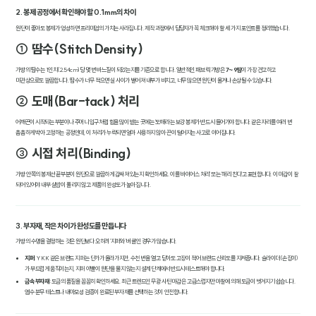
2. 봉제 공정에서 확인해야 할 0.1mm의 차이
원단이 좋아도 봉제가 엉성하면 프리미엄의 가치는 사라집니다. 제작 과정에서 담당자가 꼭 체크해야 할 세 가지 포인트를 정리했습니다.
① 땀수(Stitch Density)
가방의 땀수는 1인치(2.54cm)당 몇 번 바느질이 되었는지를 기준으로 합니다. 일반적인 패브릭 가방은
7~9땀
이 가장 견고하고
미관상으로도 깔끔합니다. 땀수가 너무 적으면 실 사이가 벌어져 내부가 비치고, 너무 많으면 원단이 울거나 손상될 수 있습니다.
② 도매(Bar-tack) 처리
어깨끈이 시작되는 부분이나 주머니 입구처럼 힘을 많이 받는 곳에는 '도매'라는 보강 봉제가 반드시 들어가야 합니다. 같은 자리를 여러 번
촘촘하게 박아 고정하는 공정인데, 이 처리가 누락되면 얼마 사용하지 않아 끈이 떨어지는 사고로 이어집니다.
③ 시접 처리(Binding)
가방 안쪽의 봉제선 끝부분이 원단으로 깔끔하게 감싸져 있는지 확인하세요. 이를 '바이어스 처리' 또는 '해리 친다'고 표현합니다. 이 마감이 잘
되어 있어야 내부 실밥이 풀리지 않고 제품의 완성도가 높아집니다.
3. 부자재, 작은 차이가 완성도를 만듭니다
가방의 수명을 결정하는 것은 원단보다 오히려 '지퍼'와 '버클'인 경우가 많습니다.
지퍼
: YKK 같은 브랜드 지퍼는 단가가 올라가지만, 수천 번을 열고 닫아도 고장이 적어 브랜드 신뢰도를 지켜줍니다. 슬라이더(손잡이)
가 부드럽게 움직이는지, 지퍼 이빨이 원단을 물지 않는지 설계 단계에서 반드시 테스트해야 합니다.
금속 부자재
: 도금의 품질을 꼼꼼히 확인하세요. 최근 트렌드인 무광 사틴 마감은 고급스럽지만 마찰에 의해 도금이 벗겨지기 쉽습니다.
염수 분무 테스트나 내마모성 검증이 완료된 부자재를 선택하는 것이 안전합니다.