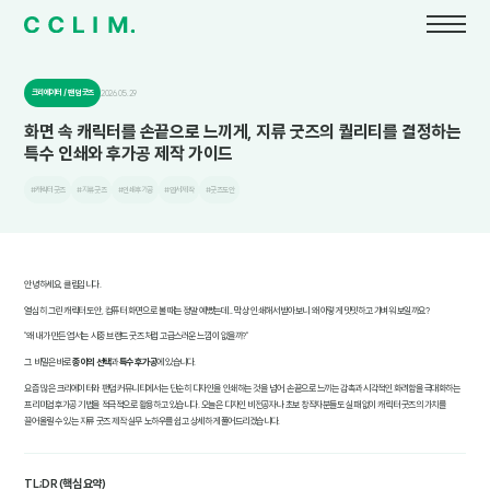
크리에이터 / 팬덤 굿즈
2026.05.29
화면 속 캐릭터를 손끝으로 느끼게, 지류 굿즈의 퀄리티를 결정하는
특수 인쇄와 후가공 제작 가이드
#캐릭터굿즈
#지류굿즈
#인쇄후가공
#엽서제작
#굿즈도안
안녕하세요, 클림입니다.
열심히 그린 캐릭터 도안, 컴퓨터 화면으로 볼 때는 정말 예뻤는데... 막상 인쇄해서 받아보니 왜 이렇게 밋밋하고 가벼워 보일까요?
"왜 내가 만든 엽서는 시중 브랜드 굿즈처럼 고급스러운 느낌이 없을까?"
그 비밀은 바로
종이의 선택
과
특수 후가공
에 있습니다.
요즘 많은 크리에이터와 팬덤 커뮤니티에서는 단순히 디자인을 인쇄하는 것을 넘어, 손끝으로 느끼는 감촉과 시각적인 화려함을 극대화하는
프리미엄 후가공 기법을 적극적으로 활용하고 있습니다. 오늘은 디자인 비전공자나 초보 창작자분들도 실패 없이 캐릭터 굿즈의 가치를
끌어올릴 수 있는 지류 굿즈 제작 실무 노하우를 쉽고 상세하게 풀어드리겠습니다.
TL;DR (핵심 요약)