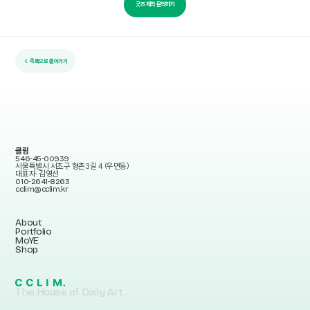
굿즈 제작 문의하기
← 목록으로 돌아가기
클림
546-45-00939
서울특별시 서초구 형촌3길 4 (우면동)
대표자: 김영선
010-2641-8263
cclim@cclim.kr
About
Portfolio
MoYE
Shop
The House of Daily Art