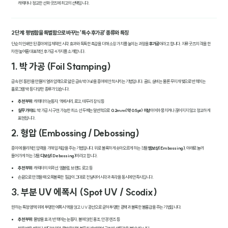
캐릭터나 정교한 선화 굿즈에 최고의 선택입니다.
2단계: 평범함을 특별함으로 바꾸는 '특수 후가공' 종류와 특징
단순히 인쇄만 된 종이에 입체적인 시각 효과와 독특한 촉감을 더해 소장 가치를 높이는 과정을
후가공
이라고 합니다. 지류 굿즈의 격을 한
차원 높여줄 대표적인 후가공 4가지를 소개합니다.
1. 박 가공 (Foil Stamping)
금속판(동판)을 만들어 열과 압력으로 얇은 금속 박(Foil)을 종이에 안착시키는 기법입니다. 골드, 실버는 물론 무지개 빛으로 반짝이는
홀로그램 박 등 다양한 종류가 있습니다.
추천 부위
: 캐릭터의 눈동자, 액세서리, 로고, 테두리 장식 등
실무 가이드
: 박 가공 시 구현 가능한 최소 선 두께는 일반적으로
0.2mm(약 0.5pt) 이상
이어야 뭉치거나 끊어지지 않고 정교하게
표현됩니다.
2. 형압 (Embossing / Debossing)
종이에 물리적인 압력을 가해 입체감을 주는 기법입니다. 위로 볼록하게 솟아오르게 하는 것을
엠보싱(Embossing)
, 아래로 눌러
들어가게 하는 것을
디보싱(Debossing)
이라고 합니다.
추천 부위
: 캐릭터의 외곽선, 엠블럼, 브랜드 로고 등
손끝으로 만졌을 때 오목볼록한 질감이 그대로 전달되어 시각과 촉각을 동시에 만족시킵니다.
3. 부분 UV 에폭시 (Spot UV / Scodix)
원하는 특정 영역 위에 투명한 에폭시 액을 얹고 UV 광선으로 굳혀 투명한 광택과 볼록한 볼륨감을 주는 기법입니다.
추천 부위
: 물방울 효과, 반짝이는 눈동자, 볼에 얹힌 홍조, 안경 렌즈 등