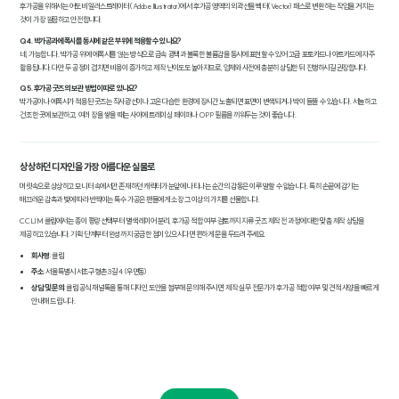
후가공을 위해서는 어도비 일러스트레이터(Adobe Illustrator)에서 후가공 영역의 외곽선을 벡터(Vector) 패스로 변환하는 작업을 거치는
것이 가장 깔끔하고 안전합니다.
Q4. 박가공과 에폭시를 동시에 같은 부위에 적용할 수 있나요?
네, 가능합니다. 박가공 위에 에폭시를 얹는 방식으로 금속 광택과 볼록한 볼륨감을 동시에 표현할 수 있어 고급 포토카드나 아트카드에 자주
활용됩니다. 다만 두 공정이 겹치면 비용이 증가하고 제작 난이도도 높아지므로, 업체와 사전에 충분히 상담한 뒤 진행하시길 권장합니다.
Q5. 후가공 굿즈의 보관 방법이 따로 있나요?
박가공이나 에폭시가 적용된 굿즈는 직사광선이나 고온 다습한 환경에 장시간 노출되면 표면이 변색되거나 박이 들뜰 수 있습니다. 서늘하고
건조한 곳에 보관하고, 여러 장을 쌓을 때는 사이에 트레이싱 페이퍼나 OPP 필름을 끼워두는 것이 좋습니다.
상상하던 디자인을 가장 아름다운 실물로
머릿속으로 상상하고 모니터 속에서만 존재하던 캐릭터가 눈앞에 나타나는 순간의 감동은 이루 말할 수 없습니다. 특히 손끝에 감기는
매끄러운 감촉과 빛에 따라 반짝이는 특수 가공은 팬들에게 소장 그 이상의 가치를 선물합니다.
CCLIM 클림에서는 종이 평량 선택부터 별색 레이어 분리, 후가공 적합 여부 검토까지 지류 굿즈 제작 전 과정에 대한 맞춤 제작 상담을
제공하고 있습니다. 기획 단계부터 완성까지 궁금한 점이 있으시다면 편하게 문을 두드려 주세요.
회사명
: 클림
주소
: 서울특별시 서초구 형촌3길 4 (우면동)
상담 및 문의
: 클림 공식 채널톡을 통해 디자인 도안을 첨부해 문의해 주시면, 제작 실무 전문가가 후가공 적합 여부 및 견적 사양을 빠르게
안내해 드립니다.