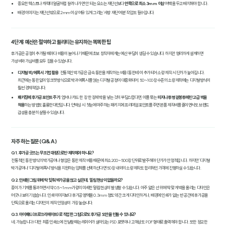
중요한 텍스트나 캐릭터 얼굴처럼 잘려 나가면 안 되는 요소는 재단선보다
안쪽으로 최소 3mm 이상
여백을 두고 배치해야 합니다.
배경 이미지는 재단선 밖으로 2mm 이상 여유 있게 그리는 '사방 재단 여분' 작업도 필수입니다.
4단계: 예산은 절약하고 퀄리티는 유지하는 똑똑한 팁
후가공은 공정이 추가될 때마다 비용이 늘어나기 때문에 초보 창작자에게는 예산 부담이 생길 수 있습니다. 하지만 영리하게 설계하면
가성비와 가심비를 모두 잡을 수 있습니다.
디지털 박/에폭시 기법 활용
: 전통적인 박가공은 금속 동판을 제작하는 비용(동판비)이 추가되어 소량 제작 시 단가가 높아집니다.
최근에는 동판 없이 잉크젯 방식으로 박과 에폭시를 얹는 디지털 공정이 대중화되어, 50~100장 수준의 소량 제작에는 디지털 방식이
훨씬 경제적입니다.
패키징에 후가공 포인트 주기
: 엽서나 카드 한 장 한 장에 박을 넣는 것이 부담스럽다면, 이를 묶는
띠지나 투명 겉봉투에만 고급 박을
적용
하는 방법도 훌륭한 대안입니다. 언박싱 시 첫눈에 마주하는 패키지에 프리미엄 포인트를 주면 본품 제작비를 줄이면서도 브랜드
감성을 충분히 살릴 수 있습니다.
자주 하는 질문 (Q&A)
Q1. 후가공 굿즈는 무조건 대량으로만 제작해야 하나요?
전통적인 동판 방식의 박가공이나 형압은 동판 제작 비용 때문에 최소 200~500장 단위로 발주해야 단가가 안정적입니다. 하지만 '디지털
박가공'이나 '디지털 에폭시' 방식을 지원하는 업체를 선택하신다면 50장 내외의 소량 제작도 합리적인 가격에 진행하실 수 있습니다.
Q2. 인쇄된 그림 위에 딱 맞춰 박가공을 얹고 싶은데, 밀림 현상이 없을까요?
종이가 기계를 통과하면서 약 0.5~1mm가량의 미세한 밀림 현상이 발생할 수 있습니다. 아주 얇은 선 위에 딱 맞게 박을 올리는 디자인은
어긋나 보이기 쉽습니다. 인쇄 이미지보다 후가공 영역을 0.3mm 정도 약간 크게 디자인하거나, 배경에 인쇄가 없는 빈 공간에 후가공을
단독으로 올리는 디자인이 제작 안정성이 가장 높습니다.
Q3. 아이패드(프로크리에이트)로 작업한 그림으로도 후가공 도안을 만들 수 있나요?
네, 가능합니다! 다만 최종 인쇄소에 전달할 때는 레이어가 살아있는 PSD 포맷이나 고해상도 PDF 형태로 출력해야 합니다. 또한 정교한