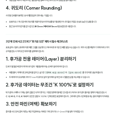
빛을 받을 때마다 해당 부위만 물방울처럼 볼록하게 반짝여 굿즈에 생동감을 불어넣습니다.
4. 귀도리 (Corner Rounding)
사각형 인쇄물의 뾰족한 모서리를 둥글게 깎아내는 기법입니다.
포토카드나 미니 엽서에 귀도리를 적용하면 모서리 마모를 방지할 뿐만 아니라 훨씬 귀엽고 완성도 높은 인상을 줍니다.
둥근 모서리의 반지름 값(R값)은
3R(3mm)에서 5R(5mm)
을 표준으로 사용합니다.
3단계: 인쇄 사고 ZERO! '후가공 도안' 제작 시 필수 체크리스트
포토샵이나 일러스트레이터로 예쁜 그림을 완성했다고 해서 바로 후가공 인쇄를 맡길 수는 없습니다. 제작 사고를 예방하기 위해 아래 3가지
규칙을 반드시 지켜 도안 데이터를 설계해야 합니다.
1. 후가공 전용 레이어(Layer) 분리하기
인쇄가 될 일반 배경 이미지와 후가공이 적용될 레이어는 완벽히 분리되어야 합니다.
예를 들어, 캐릭터 로고에 금박을 입히고 싶다면
와
를 각각 따로 생성해 둡니다.
[CMYK 배경 레이어]
[금박 레이어]
두 레이어의 오브젝트 위치가 1mm의 오차도 없이 일치해야 실제 인쇄 시 밀림 현상을 최소화할 수 있습니다.
2. 후가공 데이터는 무조건 'K 100%'로 설정하기
박가공이나 에폭시 기계는 컬러 값을 인식하지 못하고, 지정된 영역의 형태만 인식합니다. 따라서 후가공이 들어갈 영역의 색상은 반드시
C:0, M:0, Y:0, K:100
의 완전한 검정(K 100%) 단색으로만 표현해야 합니다. 그라데이션이나 반투명 효과는 절대 적용하지 마세요.
3. 안전 마진(여백) 확보하기
종이를 수천 장씩 겹쳐 자르는 재단 작업에서는 미세한 기계 오차(약 ±1~2mm)가 발생하기 마련입니다.