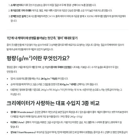
소재가 반이다
: 지류 굿즈의 완성도는 종이의 재질(질감)과 두께(평량) 선택이 80%를 결정합니다.
후가공으로 가치 극대화
: 박가공, 형압, 부분 에폭시 등의 후가공은 단순한 종이를 소장 가치 높은 아트피스로 만듭니다.
완벽한 도안 설계
: 인쇄 사고를 예방하려면 CMYK 출력 레이어 외에, 후가공용 별색(K 100%) 레이어를 정밀하게 분리해 작업해야
합니다.
1단계: 내 캐릭터에 생명을 불어넣는 첫 단추, '종이' 제대로 알기
종이 굿즈를 만들 때 가장 많이 하는 실수가 바로 "그냥 예쁜 종이로 해주세요"라고 요청하는 것입니다. 종이는 질감과 두께에 따라 잉크의
발색과 손에 쥐었을 때의 무게감이 완전히 달라집니다.
평량(g/m²)이란 무엇인가요?
평량은 종이 1제곱미터당 무게를 뜻하며, 쉽게 말해
종이의 두께와 단단함
을 나타내는 지표입니다. 수치가 높을수록 종이가 두껍고
탄탄합니다.
엽서나 포토카드를 만들 때는 최소
240g/m² 이상
을 추천합니다.
손에 쥐었을 때 묵직하고 고급스러운 그립감을 원한다면
300g/m² 내외
를 선택하는 것이 좋습니다.
대중적인 '랑데뷰' 종이를 기준으로, 240g/m²와 310g/m²의 단가 차이는 약 15% 수준이지만 손으로 느끼는 만족감의 차이는 그
이상입니다.
크리에이터가 사랑하는 대표 수입지 3종 비교
랑데뷰 (Rendezvous)
: 은은한 광택과 자연스러운 표면 질감이 특징입니다. 잉크 흡수율이 좋아 색감이 풍부하고 또렷하게 표현되어
다채로운 색상의 캐릭터 일러스트에 가장 잘 어울립니다. (추천 평량: 240g~310g)
아르떼 (Arte)
: 광택이 거의 없는 매트한 고급 수입지입니다. 차분하고 따뜻한 감성, 파스텔톤이나 수채화 풍 일러스트에 특히 잘
맞습니다.
반누보 (Vant Nouveau)
: 부드러운 질감과 뛰어난 원색 재현력으로 인쇄 업계에서 호평받는 종이입니다. 선명하고 쨍한 원색 중심의