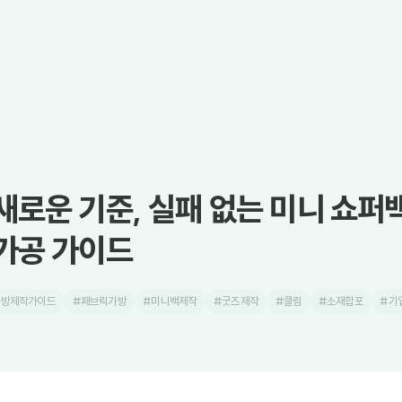
새로운 기준, 실패 없는 미니 쇼퍼
가공 가이드
가방제작가이드
#패브릭가방
#미니백제작
#굿즈제작
#클림
#소재합포
#기