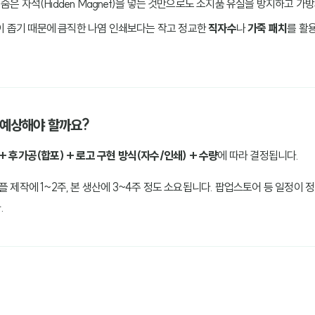
에 숨은 자석(Hidden Magnet)을 넣는 것만으로도 소지품 유실을 방지하고 
이 좁기 때문에 큼직한 나염 인쇄보다는 작고 정교한
직자수
나
가죽 패치
를 활
나 예상해야 할까요?
+ 후가공(합포) + 로고 구현 방식(자수/인쇄) + 수량
에 따라 결정됩니다.
플 제작에 1~2주, 본 생산에 3~4주 정도 소요됩니다. 팝업스토어 등 일정이
.