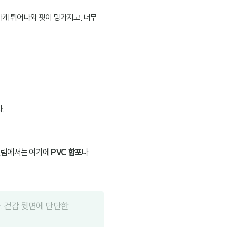
하게 튀어나와 핏이 망가지고, 너무
.
 클림에서는 여기에
PVC 합포
나
. 겉감 뒷면에 단단한