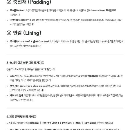
② 충전재 (Padding)
토이론(Toilon):
가장 대중적인 가교 발포 폴리에틸렌 소재입니다. 가벼우면서도 복원력이 좋아
3mm~5mm 두께
를 주로
사용합니다.
고밀도 메모리폼:
외부 충격을 받았을 때 천천히 에너지를 흡수하여 기기로 전달되는 물리적 충격을 최소화합니다. 프리미엄 라인 제작
시 적극 권장하는 소재입니다.
③ 안감 (Lining)
극세사(Microfiber) & 벨보아(Velboa):
기기 표면의 미세 스크래치를 방지합니다. 벨보아는 털이 짧고 부드러운 직물로 터치감이
좋아 프리미엄 제품에 주로 쓰입니다.
3. 놓치기 쉬운 실무 디테일 가이드
전문가와 초보 제작자를 가르는 기준은 바로 '디테일'입니다.
지퍼 가드(Zip Guard):
지퍼의 날카로운 이빨이 노트북 본체를 긁지 않도록 안감 쪽에
원단 턱(파이핑)
을 만들어주는 공정입니다. 이
작은 디테일 하나가 기기 외관 수명을 결정합니다.
방수 지퍼(Water-resistant Zipper):
비 오는 날이나 음료 쏟음 사고에 대비해 겉면에 코팅된 방수 지퍼를 적용하는 것이 테크
굿즈의 기본 사양으로 자리잡고 있습니다.
내부 포켓 설계:
어댑터, 마우스, 케이블을 함께 수납할 경우 별도의 파티션이나 메쉬 포켓을 구성하세요. 기기와 부속품이 직접 부딪히는
것을 반드시 막아야 합니다.
4. 제작 공정 및 비용 가이드
노트북 파우치 제작은 크게
[샘플 제작] → [원단 발주 및 재단] → [로고 각인] → [봉제] → [검수 및 패킹]
순으로 진행됩니다.
로고 기법:
브랜드 아이덴티티를 살리기 위해
불박(각인)
,
자수
,
실크 인쇄
,
금속 라벨
등을 활용합니다. 코듀라 같은 원단에는 자수가