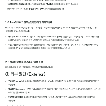
충격 완화(토이론/메모리폼)
와
스크래치 방지(극세사/벨보아)
를 위한 이중 레이어 구조가 필수입니다.
방수 지퍼, 내부 지퍼 가드 등
디테일한 부자재 선택
이 프리미엄 품질을 완성합니다.
1. 0.1mm의 차이가 만드는 안전함: 정밀 사이즈 설계
노트북 파우치 제작의 첫 단추는 사이즈입니다. 최근 출시되는 노트북들은 베젤이 얇아지고 두께가 슬림해지는 추세라, 과거 기준 그대로
설계하면 맞지 않는 경우가 생깁니다.
내부 유격(Tolerance):
기기 실제 크기보다 사방으로 약
5~8mm 정도의 여유
를 두는 것이 가장 이상적입니다. 너무 타이트하면
지퍼를 닫을 때 기기에 무리가 가고, 너무 헐거우면 내부에서 기기가 흔들려 충격 보호 효율이 떨어집니다.
라운드 곡률(R값):
노트북 모서리의 둥근 정도를 파우치 패턴에 반영해야 합니다. 맥북이나 델(Dell) XPS 시리즈처럼 모서리가 각진
모델인지, 둥근 모델인지에 따라 패턴 설계를 다르게 해야 모서리 찍힘을 방지할 수 있습니다.
2. 소재의 미학: 외부 원단과 충전재의 조합
파우치의 내구성과 디자인을 결정하는 원단 선택은 제작의 핵심입니다.
① 외부 원단 (Exterior)
코듀라(Cordura):
내구성을 중시한다면 단연 최고의 선택입니다. 일반 나일론보다 훨씬 강한 내마모성을 자랑하여 비즈니스용으로
적합합니다.
네오프렌(Neoprene):
특유의 탄성으로 충격 흡수가 좋고 방수 기능이 뛰어납니다. 다만 시간이 지나면 소재 특성상 눌림 자국이 남을
수 있다는 점을 고려해야 합니다.
비건 레더(합성피혁):
고급스러운 미팅용 가방을 원할 때 선택합니다. 최근에는 친환경 공법으로 제작된 고품질 비건 레더가 많이
사용됩니다.