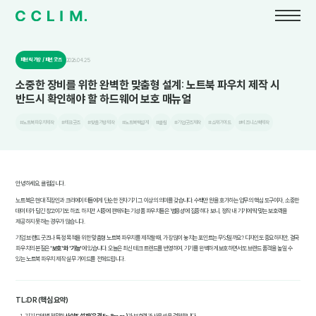
패브릭 가방 / 패션 굿즈
2026.04.25
소중한 장비를 위한 완벽한 맞춤형 설계: 노트북 파우치 제작 시
반드시 확인해야 할 하드웨어 보호 매뉴얼
#노트북파우치제작
#테크굿즈
#맞춤가방제작
#노트북백설계
#클림
#기업굿즈제작
#소재가이드
#비즈니스백제작
안녕하세요, 클림입니다.
노트북은 현대 직장인과 크리에이터들에게 단순한 전자기기 그 이상의 의미를 갖습니다. 수백만 원을 호가하는 업무의 핵심 도구이자, 소중한
데이터가 담긴 창고이기도 하죠. 하지만 시중에 판매되는 기성품 파우치들은 '범용성'에 집중하다 보니, 정작 내 기기에 딱 맞는 보호력을
제공하지 못하는 경우가 많습니다.
기업 브랜드 굿즈나 특정 목적을 위한 맞춤형 노트북 파우치를 제작할 때, 가장 많이 놓치는 포인트는 무엇일까요? 디자인도 중요하지만, 결국
파우치의 본질은
'보호'와 '기능'
에 있습니다. 오늘은 최신 테크 트렌드를 반영하여, 기기를 완벽하게 보호하면서도 브랜드 품격을 높일 수
있는 노트북 파우치 제작 실무 가이드를 전해드립니다.
TL;DR (핵심 요약)
기기 모델별 정밀한
사이즈 설계(유격 5~8mm)
가 보호력과 사용성을 결정합니다.