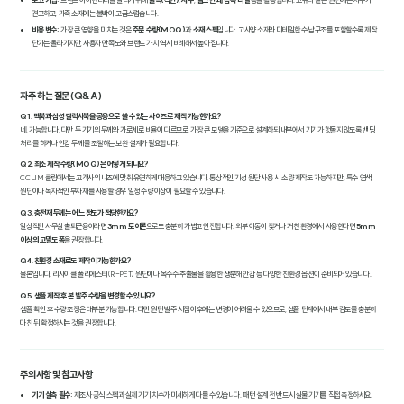
견고하고, 가죽 소재에는 불박이 고급스럽습니다.
비용 변수:
가장 큰 영향을 미치는 것은
주문 수량(MOQ)
과
소재 스펙
입니다. 고사양 소재와 디테일한 수납 구조를 포함할수록 제작
단가는 올라가지만, 사용자 만족도와 브랜드 가치 역시 비례해서 높아집니다.
자주 하는 질문 (Q&A)
Q1. 맥북과 삼성 갤럭시북을 공용으로 쓸 수 있는 사이즈로 제작 가능한가요?
네, 가능합니다. 다만 두 기기의 두께와 가로세로 비율이 다르므로, 가장 큰 모델을 기준으로 설계하되 내부에서 기기가 헛돌지 않도록 밴딩
처리를 하거나 안감 두께를 조절하는 보완 설계가 필요합니다.
Q2. 최소 제작 수량(MOQ)은 어떻게 되나요?
CCLIM 클림에서는 고객사의 니즈에 맞춰 유연하게 대응하고 있습니다. 통상적인 기성 원단 사용 시 소량 제작도 가능하지만, 특수 염색
원단이나 독자적인 부자재를 사용할 경우 일정 수량 이상이 필요할 수 있습니다.
Q3. 충전재 두께는 어느 정도가 적당한가요?
일상적인 사무실 출퇴근용이라면
3mm 토이론
으로도 충분히 가볍고 안전합니다. 외부 이동이 잦거나 거친 환경에서 사용한다면
5mm
이상의 고밀도 폼
을 권장합니다.
Q4. 친환경 소재로도 제작이 가능한가요?
물론입니다. 리사이클 폴리에스터(R-PET) 원단이나 옥수수 추출물을 활용한 생분해 안감 등 다양한 친환경 옵션이 준비되어 있습니다.
Q5. 샘플 제작 후 본 발주 수량을 변경할 수 있나요?
샘플 확인 후 수량 조정은 대부분 가능합니다. 다만 원단 발주 시점 이후에는 변경이 어려울 수 있으므로, 샘플 단계에서 내부 검토를 충분히
마친 뒤 확정하시는 것을 권장합니다.
주의사항 및 참고사항
기기 실측 필수:
제조사 공식 스펙과 실제 기기 치수가 미세하게 다를 수 있습니다. 패턴 설계 전 반드시 실물 기기를 직접 측정하세요.