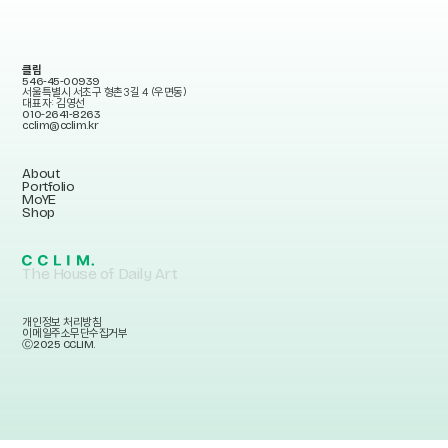
클림
546-45-00939
서울특별시 서초구 형촌3길 4 (우면동)
대표자: 김영선
010-2641-8263
cclim@cclim.kr
About
Portfolio
MoYE
Shop
The House of Daily Art
개인정보 처리방침
이메일주소무단수집거부
Ⓒ2025 CCLIM.