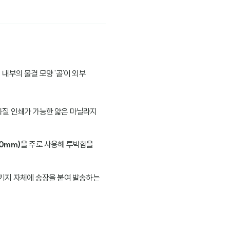
내부의 물결 모양 '골'이 외부
화질 인쇄가 가능한 얇은 마닐라지
.0mm)
을 주로 사용해 투박함을
패키지 자체에 송장을 붙여 발송하는