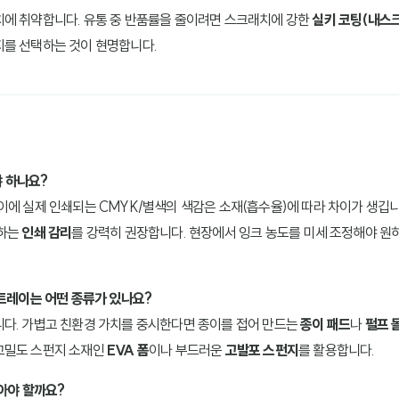
치에 취약합니다. 유통 중 반품률을 줄이려면 스크래치에 강한
실키 코팅(내스
지를 선택하는 것이 현명합니다.
야 하나요?
이에 실제 인쇄되는 CMYK/별색의 색감은 소재(흡수율)에 따라 차이가 생깁
문하는
인쇄 감리
를 강력히 권장합니다. 현장에서 잉크 농도를 미세 조정해야 원
 트레이는 어떤 종류가 있나요?
니다. 가볍고 친환경 가치를 중시한다면 종이를 접어 만드는
종이 패드
나
펄프 
고밀도 스펀지 소재인
EVA 폼
이나 부드러운
고발포 스펀지
를 활용합니다.
잡아야 할까요?