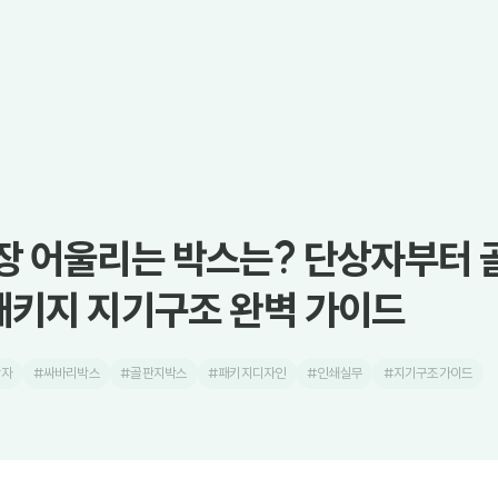
장 어울리는 박스는? 단상자부터 
패키지 지기구조 완벽 가이드
상자
#싸바리박스
#골판지박스
#패키지디자인
#인쇄실무
#지기구조가이드