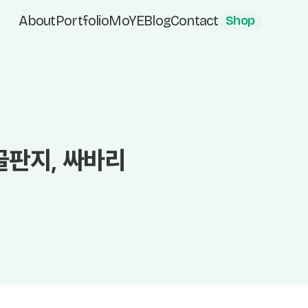
About
Portfolio
MoYE
Blog
Contact
Shop
골판지, 싸바리