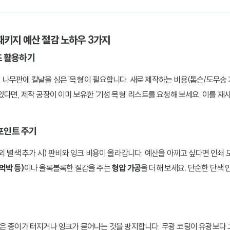
패키지 예산 절감 노하우 3가지
즈 활용하기
나무판에 칼날을 심은 '목형'이 필요합니다. 새로 제작하는 비용(톰슨/도무송 
있다면, 제작 공장이 이미 보유한 '기성 목형' 리스트를 요청해 보세요. 이를 
포인트 주기
외 별색 추가 시) 판비와 잉크 비용이 올라갑니다. 예산을 아끼고 싶다면 인쇄 
먹박 등)
이나 올록볼록한 질감을 주는
형압 가공
을 더해 보세요. 단순한 단색
은 종이가 터지거나 잉크가 묻어나는 것을 방지합니다. 무광 코팅이 유광보다