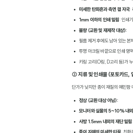
미세한 탄화흔과 측면 결 자국
:
1mm 이하의 인쇄 밀림
: 인쇄
불량 (교환 및 재제작 대상):
필름 제거 후에도 남아 있는 본
투명 아크릴 바깥으로 인쇄 영
키링 고리(O링, D고리 등)가
② 지류 및 인쇄물 (포토카드, 
단가가 낮지만 종이 재질의 예민함 
정상 (교환 대상 아님):
모니터와 실물의 5~10% 내외
사방 1.5mm 내외의 재단 밀림
종이 자체의 미세한 티끌
: 친