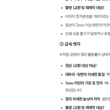
불량 (교환 및 재제작 대상):
이미지 한가운데를 가로지르는 
칼선이 2mm 이상 완전히 어긋
인쇄 도중 물기가 닿았거나 포
③ 금속 뱃지
수작업 공정이 많아 불량률이 상대
정상 (교환 대상 아님):
테두리·뒷면의 미세한 흠집
: 
1mm 미만의 기포 및 먼지
: 
현상입니다.
칠의 미세한 높낮이 차이
: 일
불량 (교환 및 재제작 대상):