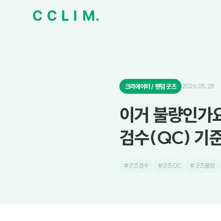
2026.05.28
크리에이터 / 팬덤 굿즈
이거 불량인가요
검수(QC) 기
#굿즈검수
#굿즈QC
#굿즈불량