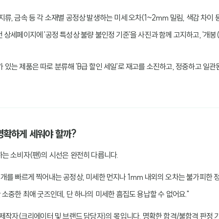
, 지류, 금속 등 각 소재별 공정상 발생하는 미세 오차(1~2mm 밀림, 색감 차이
 전 상세페이지에 '공정 특성상 불량 불인정 기준'을 사진과 함께 고지하고, '개봉
가 있는 제품은 따로 분류해 'B급 할인 세일'로 재고를 소진하고, 정중하고 일
왜 명확하게 세워야 할까?
는 소비자(팬)의 시선은 완전히 다릅니다.
천 개를 빠르게 찍어내는 공정상, 미세한 먼지나 1mm 내외의 오차는 불가피한 
 산 소중한 최애 굿즈인데, 단 하나의 미세한 흠집도 용납할 수 없어요."
 제작자(크리에이터 및 브랜드 담당자)의 몫입니다. 명확한 합격/불합격 판정 