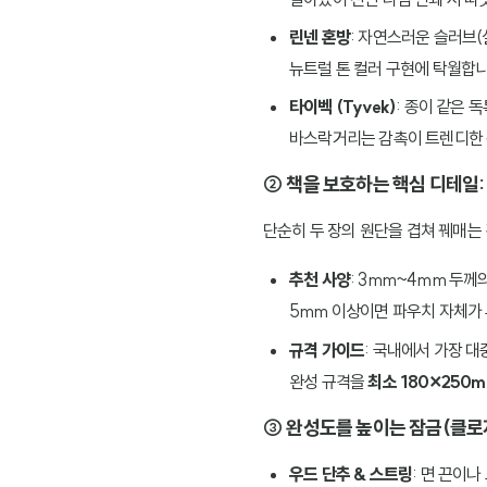
린넨 혼방
: 자연스러운 슬러브
뉴트럴 톤 컬러 구현에 탁월합니
타이벡 (Tyvek)
: 종이 같은 
바스락거리는 감촉이 트렌디한 
② 책을 보호하는 핵심 디테일:
단순히 두 장의 원단을 겹쳐 꿰매는
추천 사양
: 3mm~4mm 두께
5mm 이상이면 파우치 자체가
규격 가이드
: 국내에서 가장 대
완성 규격을
최소 180×250
③ 완성도를 높이는 잠금(클로
우드 단추 & 스트링
: 면 끈이