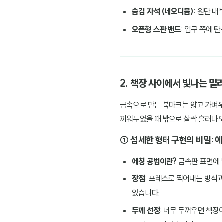
숨김 자석 (네오디뮴)
: 원단 
오픈형 스판 밴드
: 입구 쪽에 
2. 책장 사이에서 빛나는 밀
금속으로 만든 북마크는 얇고 가벼
끼워두었을 때 밖으로 살짝 흘러나오
① 섬세한 형태 구현의 비밀: 에칭
에칭 공법이란?
금속판 표면에 
장점
: 프레스로 찍어내는 방식과
있습니다.
두께 선정
: 너무 두꺼우면 책장