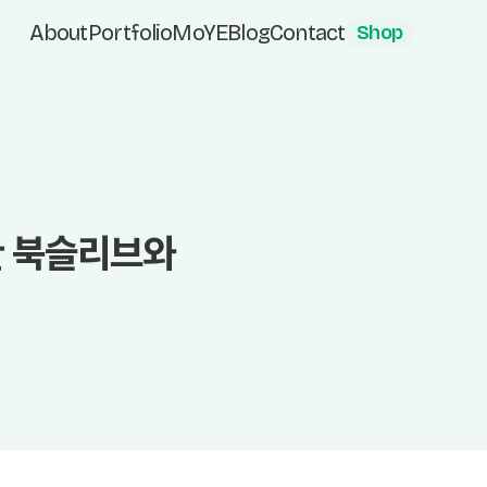
About
Portfolio
MoYE
Blog
Contact
Shop
한 북슬리브와