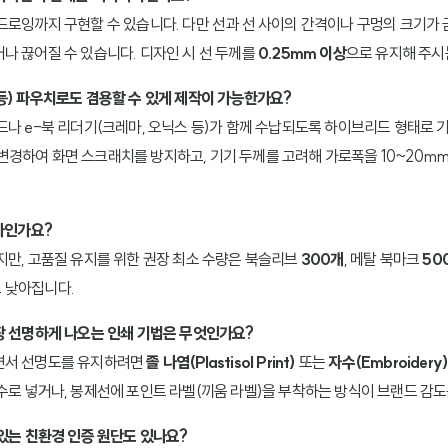
로잉까지 구현할 수 있습니다. 다만 선과 선 사이의 간격이나 구멍의 크기가 금
나 끊어질 수 있습니다. 디자인 시 선 두께를
0.25mm 이상
으로 유지해 주시
등) 파우치로도 겸용할 수 있게 제작이 가능한가요?
드나 e-북 리더기(크레마, 오닉스 등)가 함께 수납되도록 하이브리드 형태로 
경하여 화면 스크래치를 방지하고, 기기 두께를 고려해 가로폭을 10~20mm
얼마인가요?
지만, 고품질 유지를 위한 권장 최소 수량은 북슬리브
300개
, 메탈 북마크
50
 낮아집니다.
장 선명하게 나오는 인쇄 기법은 무엇인가요?
면서 선명도를 유지하려면
졸 나염(Plastisol Print)
또는
자수(Embroidery
수로 넣거나, 봉제선에 포인트 라벨(끼움 라벨)을 부착하는 방식이 브랜드 감
 있는 친환경 인증 원단도 있나요?