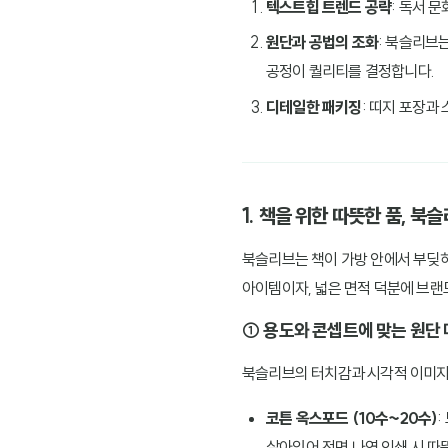
텍스트힙 트렌드 공략
: 독서 
원단과 공법의 조화
: 북슬리브
공정이 퀄리티를 결정합니다.
디테일한 패키징
: 띠지 포장과
1. 책을 위한 따뜻한 품, 북
북슬리브는 책이 가방 안에서 부딪혀
아이템이자, 넓은 면적 덕분에 브랜
① 용도와 콘셉트에 맞는 원단
북슬리브의 터치감과 시각적 이미지는
코튼 옥스포드 (10수~20수)
살아있어 전면 나염 인쇄 시 따