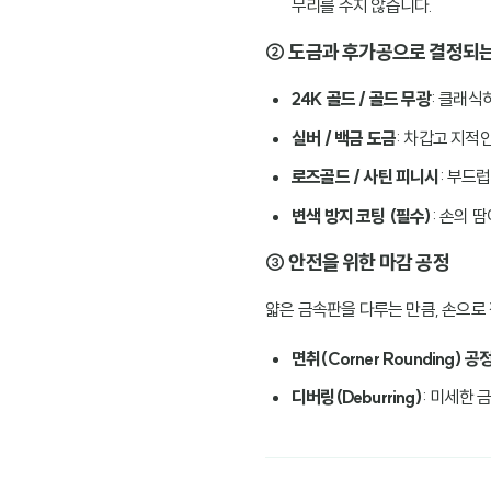
무리를 주지 않습니다.
② 도금과 후가공으로 결정되는
24K 골드 / 골드 무광
: 클래식
실버 / 백금 도금
: 차갑고 지적
로즈골드 / 사틴 피니시
: 부드
변색 방지 코팅 (필수)
: 손의 
③ 안전을 위한 마감 공정
얇은 금속판을 다루는 만큼, 손으로
면취(Corner Rounding) 공
디버링(Deburring)
: 미세한 