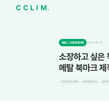
2026.05.22
리빙 / 스테이셔너리
소장하고 싶은 
메탈 북마크 제
#북슬리브제작
#메탈북마크
#북