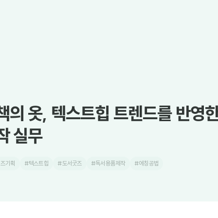
책의 옷, 텍스트힙 트렌드를 반영
작 실무
굿즈기획
#텍스트힙
#도서굿즈
#독서용품제작
#에칭공법