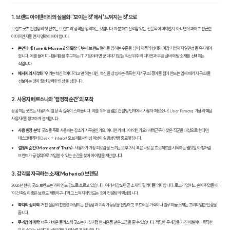
1. 브랜드 아이덴티티의 실물화: '보이는 것'에서 '느껴지는 것'으로
브랜드 굿즈 컨설팅의 첫 단추는 브랜드의 '성격'을 정의하는 것입니다. 차분하고 신뢰감 있는 전문직 이미지인지, 아니면 유쾌하고 친근한
이미지인지를 먼저 명확히 해야 합니다.
톤앤매너(Tone & Manner)의 확장
: 단순히 브랜드 컬러를 입히는 수준을 넘어, 제품의 형태와 마감 기법까지 일관성을 유지해야
합니다. 예를 들어 미니멀리즘을 추구하는 IT 기업이라면, 군더더기 없는 직선 위주의 디자인과 무광 실버 메탈 소재를 선택하는
식입니다.
메시지의 시각화
: "우리는 혁신적이다"라고 말하는 대신, 혁신을 상징하는 독특한 지기구조(종이를 접어 만드는 입체 패키지 구조)를
선보이는 것이 훨씬 강력한 인상을 남깁니다.
2. 사용자 페르소나와 '결정적 순간'의 포착
성공하는 굿즈는 사용자의 일상 속 깊숙이 스며듭니다. 이를 위해 클림은 컨설팅 단계에서 '사용자 페르소나(User Persona, 가상의 핵심
사용자)'를 정교하게 설계합니다.
사용 환경 분석
: 굿즈를 주로 사용하는 장소가 사무실인가요, 아니면 카페나 야외인가요? 재택근무가 잦은 직군을 대상으로 한다면,
데스크테리어(Desk + Interior) 오브제로서의 심미성이 실용성만큼 중요해집니다.
결정적 순간(Moment of Truth)
: 사용자가 가장 피로감을 느끼는 오후 3시, 혹은 새로운 프로젝트를 시작하는 월요일 아침처럼
브랜드가 긍정적으로 개입할 수 있는 순간을 찾아 아이템을 제안합니다.
3. 감각을 자극하는 소재(Material) 브랜딩
2026년 현재, 굿즈 트렌드는 '하이엔드 감도'로 흐르고 있습니다. 여기서 감도란 곧 소재의 퀄리티를 의미합니다. 로고가 없어도 손에 쥐었을 때
"이건 확실히 좋은 브랜드 제품이구나"라고 느껴지게 만드는 것이 컨설팅의 핵심입니다.
촉각의 심리학
: 거친 질감의 친환경 재생지는 진정성과 지속 가능성을 전달하고, 부드러운 가죽이나 알루미늄 소재는 프리미엄한 인상을
줍니다.
무게감의 미학
: 너무 가벼운 플라스틱 굿즈는 자칫 저렴한 사은품 같은 느낌을 줄 수 있습니다. 적당한 무게감을 가진 메탈이나 묵직한
유리 소재는 브랜드의 신뢰감을 자연스럽게 전달합니다.