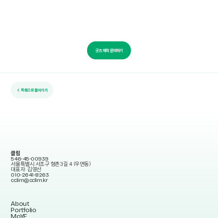
굿즈 제작 문의하기
← 목록으로 돌아가기
클림
546-45-00939
서울특별시 서초구 형촌3길 4 (우면동)
대표자: 김영선
010-2641-8263
cclim@cclim.kr
About
Portfolio
MoYE