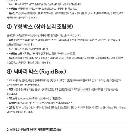
-
주요 소재
: 두께가 얇고 밀도가 높은 E골 또는 F골 마닐라 합지 골판지를 사용합니다.
-
추천 용도
: 신입사원 웰컴 키트, 이커머스 배송용 브랜드 패키지, 대형 굿즈 세트.
-
실무 팁
: 조립 전에는 평평한 판지 형태라 창고 보관이 용이하지만, 행사 당일 사람이 일일이 접어서 조립해야 하므로 현장 포장 인력과
시간을 미리 계산해 두어야 합니다.
③ Y형 박스 (상하 분리 조립형)
덮개(상짝)와 밑판(하짝)이 완전히 분리되어, 위로 들어 올려 여는 방식의 박스입니다.
-
특징
: 조립 시 옆면 벽이 이중으로 겹쳐 정갈하고 단단한 느낌을 줍니다. 내부가 깊어 제품을 안정적으로 담을 수 있으며, 언박싱 시
고급스러운 연출이 가능합니다.
-
주요 소재
: 두꺼운 수입 가공지 또는 마닐라지.
-
추천 용도
: 고급 의류 굿즈, 다이어리·캘린더 세트, 중간 가격대의 VIP 사은품.
-
실무 팁
: 뚜껑이 밑판을 얼마나 덮느냐에 따라 느낌이 달라집니다. 전체를 덮는 방식이 가장 튼튼하며, 뚜껑 높이를 조금 낮게 설계하면
손으로 잡고 열기 편한 디테일을 살릴 수 있습니다.
④ 싸바리 박스 (Rigid Box)
'씌워서 바른다'는 인쇄업계 현장 용어에서 유래한 명칭입니다. 두껍고 단단한 하드보드지를 뼈대로 삼고, 그 위에 인쇄된 고급 수입지나
특수지를 풀로 감싸 만드는 박스입니다.
-
특징
: 조립식 박스와 달리 완성된 상자 형태로 납품됩니다. 단단한 밀도감과 묵직함이 느껴지며, 브랜드의 격을 가장 잘 표현하는
형태입니다.
-
주요 소재
: 1000g~1200g 두께의 보드지 + 수입 마감용 종이.
-
추천 용도
: 최고급 VIP 기프트, IT 스마트 기기 패키지, 프리미엄 웰컴 키트.
-
실무 팁
: 접어서 보관할 수 없어 제작 수량이 많을 경우 넓은 창고 공간이 필수입니다. 제작 공정이 까다로워 조립식 박스보다 단가가 높고
납기도 약 1.5배 더 소요됩니다.
2. 실패 없는 커스텀 패키지 제작 5단계 프로세스