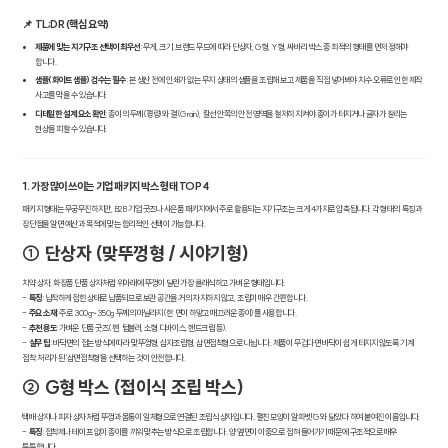
📌 TL;DR (핵심 요약)
제품에 맞는 지기구조 선택이 최우선
: 무게, 크기, 브랜드 무드에 따라 단상자, G형, Y형, 싸바리 박스 중 최적의 형태를 먼저 정해야
합니다.
샘플(화이트 샘플) 검수는 필수
: 본 생산 전에 인쇄가 없는 무지 상태의 샘플을 조립해 보고 제품을 직접 넣어봐야 치수 오류로 인한 제작
사고를 막을 수 있습니다.
디테일한 설계 요소 확인
: 종이의 두께(평량)와 결(Grain), 칼선 안쪽의 안전 영역을 철저히 지켜야 종이가 터지거나 글자가 잘리는
현상을 피할 수 있습니다.
1. 가장 많이 쓰이는 기업 패키지 박스 형태 TOP 4
패키지 형태는 무궁무진하지만, B2B 기업 굿즈나 사은품 패키지에서 주로 활용되는 지기구조는 크게 4가지로 압축됩니다. 각 형태의 특징과
장단점을 알면 예산과 목적에 맞는 합리적인 선택이 가능합니다.
① 단상자 (맞뚜껑형 / 시야기형)
치약 상자, 화장품 단품 상자처럼 위아래에 뚜껑이 달린 가장 클래식하고 가벼운 형태입니다.
-
특징
: 납작하게 접힌 상태로 납품되므로 보관 공간을 거의 차지하지 않고, 조립이 매우 간편합니다.
-
주요 소재
: 주로 300g~350g 두께의 마닐라지(한 면이 하얗고 매끄러운 종이)를 사용합니다.
-
추천 용도
: 가벼운 단품 굿즈(펜, 텀블러, 소형 디바이스, 핸드크림 등).
-
실무 팁
: 바닥면의 접는 방식에 따라 맞뚜껑형, 십자조립형, 삼면접착형으로 나뉩니다. 제품이 무겁다면 바닥이 쉽게 터지지 않도록 기계
접착 처리가 된 '삼면접착형'을 선택하는 것이 안전합니다.
② G형 박스 (접이식 조립 박스)
택배 상자나 피자 상자처럼 뚜껑과 몸통이 일체형으로 연결된 조립식 상자입니다. 펼친 모양이 알파벳 'G'와 닮았다 하여 붙여진 이름입니다.
-
특징
: 접착제나 테이프 없이 종이를 끼워 맞추는 방식으로 조립합니다. 양 옆면이 이중으로 접혀 들어가기 때문에 구조적으로 매우
튼튼합니다.