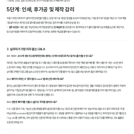
(Safety Zone, 접는 선 안쪽으로 3mm 이상)을 반드시 확보해야 합니다.
5단계: 인쇄, 후가공 및 제작 감리
최종 디자인 데이터가 넘어가면 인쇄판을 만들고, 코팅·박(Foil)·형압(문양을 도드라지게 표현하는 기법) 등의 후가공을 거칩니다. 이후 목형
(칼날이 박힌 나무판)으로 종이를 모양대로 찍어내고 접착 부위를 가공해 완성합니다.
-
실무 포인트
: 대량 생산 첫날 인쇄소에 직접 방문하는
인쇄 감리
를 권장합니다. 종이에 잉크가 올라갔을 때의 실제 톤을 눈으로 확인하고
잉크 분사량을 미세하게 조절하여 브랜드가 원하는 정확한 색감을 뽑아낼 수 있습니다.
3. 실무자가 가장 자주 묻는 Q&A
Q1. 100~200개 정도의 소량 제작인데도 원하는 크기와 모양으로 커스텀 박스를 만들 수 있나요?
제작은 가능하지만 효율성이 떨어집니다. 대량 생산 시 종이를 모양대로 찍어내기 위한 '목형(붕어빵 틀)' 제작 비용(약 15만~20만 원)이
소량 제작 시에는 개당 단가를 크게 높입니다. 200개 이하의 소량 제작이라면 완전히 새로 만드는 것보다, 제작사의 규격화된 '기성 무지
상자'를 구매한 뒤 로고를 실크스크린 인쇄하거나 슬리브(띠지)를 둘러 커스텀 느낌을 내는 방식이 훨씬 경제적입니다.
Q2. 패키지 디자인 시 '종이 결(Grain)'을 왜 신경 써야 하나요?
종이는 섬유질로 이루어져 있어 결이 존재합니다. 결 방향과 평행하게 접으면 부드럽게 접히지만, 결을 가로질러 접으면 종이 겉면이 하얗게
갈라지는 '터짐 현상'이 발생합니다. 경험 있는 지기구조 설계자와 인쇄 파트너는 결의 방향(가로결/세로결)을 미리 계산하여 접는 선이
깔끔하게 나오도록 인쇄 판짜기(하리꼬)를 진행합니다.
Q3. 친환경 패키지를 만들고 싶은데, 주의할 점이 있나요?
FSC 인증 종이(지속 가능한 산림 경영을 통해 생산된 종이)를 쓰는 것만으로 친환경 패키지가 완성되지는 않습니다. 종이 위에 유광·무광
비닐 코팅(Lamination)을 입히면 재활용이 불가능해집니다. 코팅을 생략하거나 생분해성 수성 코팅을 적용하고, 화학 잉크 대신 콩기름 잉크
(Soy Ink)를 선택하는 것이 실질적인 친환경 제작 방식입니다. 테이프나 풀을 전혀 사용하지 않는 G형 조립 구조를 채택하는 것도 훌륭한
친환경 전략입니다.