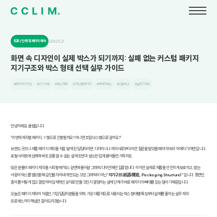
B2B / 단체 및 패키지 제작
2026.05.21
화면 속 디자인이 실제 박스가 되기까지: 실패 없는 커스텀 패키지
지기구조와 박스 형태 선택 실무 가이드
#패키지디자인
#지기구조
#박스제작
#커스텀패키지
#싸바리박스
#G형박스
#실무가이드
안녕하세요, 클림입니다.
"이번에 제작할 패키지, Y형으로 진행할까요? 아니면 조립식 G형으로 갈까요?"
브랜드 굿즈나 제품 패키지 제작을 처음 맡게 된 담당자라면, 디자이너나 제작사로부터 이런 질문을 받았을 때 머릿속이 하얘지기 마련입니다.
포털 사이트에 검색해 봐도 온통 알 수 없는 설계 도면과 생소한 업계 용어들만 가득하죠.
많은 분들이 패키지 제작을 시작할 때 '박스 겉면에 들어갈 그래픽 디자인'에만 집중합니다. 하지만 실제로 제품을 안전하게 보호하고, 받는
사람이 박스를 열었을 때 감탄을 자아내게 만드는 것은 그래픽이 아닌
'지기구조(紙器構造, Packaging Structure)'
입니다. 평면인
종이를 어떻게 접고 결합하여 입체적인 상자로 만들 것인지 결정하는 설계 단계가 바로 패키지의 뼈대를 잡는 일이기 때문입니다.
오늘은 패키지 제작이 처음인 기업 담당자분들을 위해, 가장 대중적으로 사용되는 박스 형태별 특징부터 실패를 줄이는 실무 제작
프로세스까지 핵심만 짚어드리겠습니다.