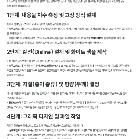
지기구조를 정했다면 이제 본격적인 설계와 생산 단계로 넘어갑니다. 많은 기업 담당자들이 실수하는 포인트를 중심으로 단계별 실무
프로세스를 정리했습니다.
1단계: 내용물 치수 측정 및 고정 방식 설계
패키지 안에 담길 굿즈의 가로, 세로, 높이와 정확한 무게를 측정합니다.
-
실무 포인트
: 제품 치수 그대로 박스를 설계하면 제품이 들어가지 않거나 꺼내기 힘들어집니다. 사방으로 최소 2~3mm의 여유 공간(공차)
을 두어야 합니다.
- 제품이 여러 개 들어가는 세트 굿즈의 경우, 내부에서 물건들이 부딪혀 파손되지 않도록
고정 트레이(패드)
를 함께 설계해야 합니다.
종이를 접어 만드는 종이 패드나 폭신한 스펀지(EVA, 발포폼) 패드 중 제품 특성에 맞는 방식을 선택합니다.
2단계: 칼선(Dieline) 설계 및 화이트 샘플 제작
기본 치수가 나오면 박스를 평면으로 펼친 도면인 '칼선(Dieline)'을 제작합니다.
-
실무 포인트
: 디자인을 입히기 전에
화이트 샘플(White Sample)
을 반드시 요청해야 합니다. 인쇄 없이 실제 사이즈로 만든 샘플에
제품을 직접 담아보고 흔들어 보며 결합부가 헐겁지 않은지, 뚜껑이 부드럽게 닫히는지 확인하는 이 과정만 거쳐도 인쇄 사고의 90% 이상을
예방할 수 있습니다.
3단계: 지질(종이 종류) 및 평량(두께) 결정
박스를 어떤 종이로 만들지 결정하는 단계입니다. 예쁜 종이를 고르는 것이 아니라, 박스 형태와 제품 무게를 견딜 수 있는 내구성을 함께
고려해야 합니다.
-
평량(g/㎡)
은 종이 1m² 의 무게를 뜻하며, 숫자가 클수록 종이가 두껍고 튼튼합니다. 일반 단상자는 350g 내외를 사용하며, 조립형
상자는 350g 이상의 두꺼운 종이나 골판지 합지 방식을 선택해야 조립 후 상자가 찌그러지지 않습니다.
4단계: 그래픽 디자인 및 파일 작업
확정된 칼선 도면 위에 브랜드 로고, 컬러, 텍스트 등의 그래픽 요소를 얹는 작업입니다.
-
실무 포인트
: 화면으로 보는 색상(RGB)과 실제 인쇄 색상(CMYK)은 다릅니다. 브랜드 고유 컬러를 정확하게 구현해야 한다면 '팬톤
(PANTONE) 별색 인쇄'를 활용하는 것이 안전합니다. 또한 종이가 접히는 선(오시선)에서 텍스트나 로고가 잘리지 않도록 안전 영역