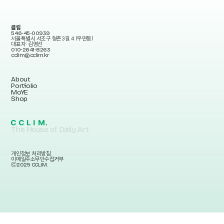
클림
546-45-00939
서울특별시 서초구 형촌3길 4 (우면동)
대표자: 김영선
010-2641-8263
cclim@cclim.kr
About
Portfolio
MoYE
Shop
The House of Daily Art
개인정보 처리방침
이메일주소무단수집거부
Ⓒ2025 CCLIM.