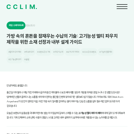
리빙 / 스테이셔너리
2026.05.10
가방 속의 혼돈을 잠재우는 수납의 기술: 고기능성 멀티 파우치
제작을 위한 소재 선정과 내부 설계 가이드
#멀티파우치제작
#테크파우치
#브랜드굿즈기획
#파우치소재
#오거나이저제작
#2026굿즈트렌드
#기업사은품제작
#고기능성파우치
#클림
안녕하세요, 클림입니다.
출근길 지하철이나 미팅 직전 카페에서 급하게 충전 케이블이나 보조 배터리를 찾으려 가방을 뒤져본 경험, 누구나 한 번쯤 있으시죠?
엉켜버린 선들과 굴러다니는 소품들 사이에서 원하는 물건을 단번에 찾아내기란 생각보다 쉽지 않습니다. 하이브리드 워크(Work from
Anywhere)가 완전히 정착된 지금, 이런 '가방 속의 질서'를 잡아주는 멀티 파우치는 단순한 소품을 넘어 필수적인 업무 도구로 자리
잡았습니다.
오늘은 브랜드의 실용성을 극대화하면서도 받는 이의 일상에 깊숙이 스며들 수 있는
고기능성 멀티 파우치 제작
에 대해 깊이 있게 다뤄보려
합니다. 기획 단계부터 소재 선택, 사용자 경험(UX)을 고려한 내부 설계까지, 실무에서 바로 적용할 수 있는 노하우를 공개합니다.