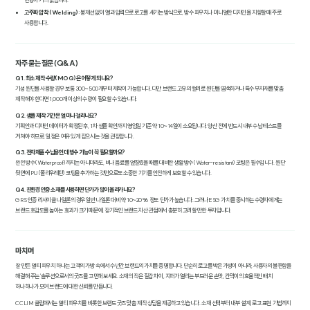
고주파 압착 (Welding)
: 봉제선 없이 열과 압력으로 로고를 새기는 방식으로, 방수 파우치나 미니멀한 디자인을 지향할 때 주로
사용합니다.
자주 묻는 질문 (Q&A)
Q1. 최소 제작 수량(MOQ)은 어떻게 되나요?
기성 원단을 사용할 경우 보통 300~500개부터 제작이 가능합니다. 다만 브랜드 고유의 컬러로 원단을 염색하거나 특수 부자재를 맞춤
제작해야 한다면 1,000개 이상의 수량이 필요할 수 있습니다.
Q2. 샘플 제작 기간은 얼마나 걸리나요?
기획안과 디자인 데이터가 확정된 후, 1차 샘플 확인까지 영업일 기준 약 10~14일이 소요됩니다. 양산 전에 반드시 내부 수납 테스트를
거쳐야 하므로, 일정은 여유 있게 잡으시는 것을 권장합니다.
Q3. 전자제품 수납용인데 방수 기능이 꼭 필요할까요?
완전 방수(Waterproof)까지는 아니더라도, 비나 음료를 엎질렀을 때를 대비한 생활 방수(Water-resistant) 코팅은 필수입니다. 원단
뒷면에 PU(폴리우레탄) 코팅을 추가하는 것만으로도 소중한 기기를 안전하게 보호할 수 있습니다.
Q4. 친환경 인증 소재를 사용하면 단가가 많이 올라가나요?
GRS 인증 리사이클 나일론의 경우 일반 나일론 대비 약 10~20% 정도 단가가 높습니다. 그러나 ESG 가치를 중시하는 수령자에게는
브랜드 호감도를 높이는 효과가 크기 때문에, 장기적인 브랜드 자산 관점에서 충분히 고려할 만한 투자입니다.
마치며
잘 만든 멀티 파우치 하나는 고객의 가방 속에서 수년간 브랜드의 가치를 증명합니다. 단순히 로고를 박은 가방이 아니라, 사용자의 불편함을
해결해 주는 '솔루션'으로서의 굿즈를 고민해 보세요. 소재의 작은 질감 차이, 지퍼가 열리는 부드러운 손맛, 칸막이의 효율적인 배치
하나하나가 모여 브랜드에 대한 신뢰를 만듭니다.
CCLIM 클림에서는 멀티 파우치를 비롯한 브랜드 굿즈 맞춤 제작 상담을 제공하고 있습니다. 소재 선택부터 내부 설계, 로고 표현 기법까지