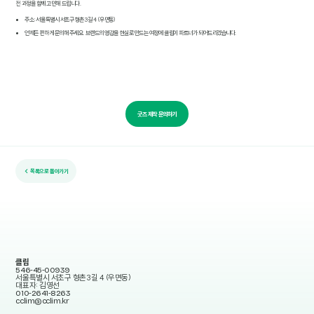
전 과정을 함께 고민해 드립니다.
주소: 서울특별시 서초구 형촌3길 4 (우면동)
언제든 편하게 문의해 주세요. 브랜드의 영감을 현실로 만드는 여정에 클림이 파트너가 되어드리겠습니다.
굿즈 제작 문의하기
← 목록으로 돌아가기
클림
546-45-00939
서울특별시 서초구 형촌3길 4 (우면동)
대표자: 김영선
010-2641-8263
cclim@cclim.kr