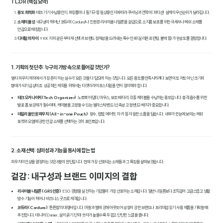
TL;DR (핵심 요약)
용도 최적화
: 테크 기기 수납용인지, 화장품이나 필기구 등 일상용인지에 따라 쿠셔닝과 칸막이(파티션) 설계의 우선순위가 달라집니다.
소재의 물성
: 내구성이 뛰어난 코듀라(Cordura)나 친환경 리사이클 나일론을 겉감으로, 소지품 보호를 위한 극세사나 메쉬 소재를
안감으로 매칭합니다.
디테일의 차이
: YKK 지퍼 같은 부자재 선택과 브랜드 정체성을 드러내는 특수 인쇄(실리콘 프린팅, 불박 등)가 완성도를 결정합니다.
1. 기획의 첫 단추: 누구의 가방 속으로 들어갈 것인가?
멀티 파우치 제작에서 가장 흔히 하는 실수가 '모든 것을 다 담으려 하는 것'입니다. 모든 용도를 만족시키려다 보면 이도 저도 아닌 크기와
형태가 되기 십상이죠. 성공적인 제작을 위해서는 타겟의 라이프스타일을 먼저 정의해야 합니다.
테크 오거나이저 (Tech Organizer)
: 노트북 어댑터, 마우스, 보조 배터리, 각종 케이블을 수납하는 용도입니다. 충격 흡수를 위한
발포 폼 보강재가 필수이며, 케이블을 고정할 수 있는 엘라스틱 밴드(신축성 고정 밴드) 배치가 중요합니다.
데일리 올인원 파우치 (All-in-one Pouch)
: 향수, 립밤, 에어팟, 차 키 등 자잘한 소품을 담습니다. 내부가 한눈에 보이는 메쉬
포켓과 오염에 강한 안감 소재를 선택하는 것이 포인트입니다.
2. 소재 선택: 심미성과 기능을 동시에 잡는 법
파우치의 인상을 결정하는 것은 8할이 원단입니다. 현재 가장 선호되는 소재들과 그 특징을 살펴보겠습니다.
겉감: 내구성과 브랜드 이미지의 결합
리사이클 나일론 (GRS 인증)
: ESG 경영을 실천하는 기업들이 가장 선호하는 소재입니다. 일반 나일론보다 조직감이 고급스럽고 생활
방수 기능이 뛰어나 비즈니스 굿즈로 제격입니다.
코듀라 (Cordura)
: '튼튼함'의 대명사입니다. 마찰과 열에 강해 아웃도어 성향이 강한 브랜드나 프리미엄 장기 사용 제품을 기획할 때
추천합니다. 데니어(Denier, 실의 굵기 단위) 숫자가 높을수록 두껍고 단단한 느낌을 줍니다.