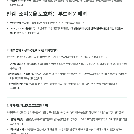
비건 레더 (바이오 소재)
: 선인장이나 파인애플 잎 등 식물성 원료를 활용한 비건 레더는 감도 높은 디자인 소품을 제작할 때 훌륭한
대안이 됩니다.
안감: 소지품을 보호하는 부드러운 배려
극세사 안감
: 부드러운 기모감이 있어 흠집에 예민한 전자기기 수납용으로 적합합니다.
210D/420D 나일론
: 가볍고 오염에 강해 가장 대중적으로 사용됩니다.
밝은 컬러의 안감을 선택하면 내부 물건을 더 쉽게 찾을 수
있다
는 실무 팁, 꼭 기억해 두세요.
3. 내부 설계: 사용자 경험(UX)을 디자인하다
좋은 파우치는 물건을 담았을 때 그 진가를 발휘합니다. 제작 시 반드시 고려해야 할 내부 디테일 3가지를 소개합니다.
가변형 파티션
: 벨크로(찍찍이)를 활용해 내부 칸막이를 옮길 수 있게 설계하면, 사용자가 가진 기기 크기에 맞춰 공간을 유연하게 조절할
수 있습니다.
메쉬 포켓과 지퍼 포켓
: 메모리카드나 USB처럼 잃어버리기 쉬운 작은 물건은 지퍼가 달린 별도 포켓에, 자주 꺼내는 물건은 신축성 있는
메쉬 포켓에 배치하는 것이 좋습니다.
펜 슬롯과 키링 루프
: 사소해 보이지만, 펜 하나를 꽂을 수 있는 공간과 차 키를 걸 수 있는 고리 하나가 사용자의 만족도를 크게
높여줍니다.
4. 제작 공정과 브랜드 로고 표현 기법
소재와 구조가 정해졌다면 이제 브랜드의 얼굴인 로고를 입힐 차례입니다. 멀티 파우치는 원단의 질감에 따라 어울리는 기법이 달라집니다.
실리콘 프린팅
: 나일론 원단 위에 로고를 도톰하게 올리는 방식입니다. 입체감이 느껴지며 미끄럼 방지 효과도 있어 스포티하고 현대적인
느낌을 줍니다.
직조 라벨 & 자수
: 가장 클래식한 방식입니다. 라벨 위치(측면 끼움 라벨 등)에 따라 디자인 포인트가 되며, 세탁이나 잦은 마찰에도
변형이 거의 없습니다.