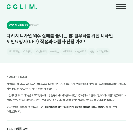
B2B / 단체 및 패키지 제작
2026.04.16
패키지 디자인 외주 실패를 줄이는 법: 실무자를 위한 디자인
제안요청서(RFP) 작성과 대행사 선정 가이드
#패키지디자인
#디자인외주
#기업굿즈제작
#RFP작성법
#패키지제작
#브랜드패키지
#클림
#디자인가이드
안녕하세요, 클림입니다.
기업 브랜딩이 실물로 구현되는 첫 번째 관문은 바로 '패키지'입니다. 아무리 멋진 굿즈를 기획했더라도 이를 담는 패키지가 브랜드의 정체성을
담아내지 못한다면 고객의 경험은 반감될 수밖에 없습니다.
그런데 막상 패키지 디자인을 외주로 진행하다 보면 "분명히 예쁘게 해달라고 했는데 결과물이 왜 이럴까?", "인쇄소에서 파일이 잘못되었다고
연락이 왔는데 어떻게 해야 하지?" 같은 고민이 생기기 마련입니다. 대부분의 문제는 '명확한 가이드라인'의 부재에서 시작됩니다.
오늘은 원하는 결과물을 단번에 얻을 수 있는
패키지 디자인 제안요청서(RFP) 작성법
과
실패 없는 대행사 선정 기준
을 깊이 있게
다뤄보겠습니다.
TL;DR (핵심 요약)