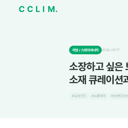
2026.04.17
리빙 / 스테이셔너리
소장하고 싶은 
소재 큐레이션과
#감성굿즈
#소품제작
#브랜드오