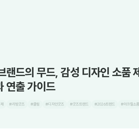
브랜드의 무드, 감성 디자인 소품 
 연출 가이드
브제
#리빙굿즈
#클림
#디자인굿즈
#굿즈트렌드
#2026트렌드
#아크릴소