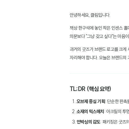
안녕하세요, 클림입니다.
책상 한구석에 놓인 작은 인센스 홀
의문보다 "그냥 갖고 싶다"는 마음이
과거의 굿즈가 브랜드 로고를 크게 
자리해야 합니다. 오늘은 브랜드의
TL;DR (핵심 요약)
오브제 중심 기획
: 단순한 판촉
소재의 믹스매치
: 아크릴의 투
언박싱의 감도
: 패키징은 굿즈