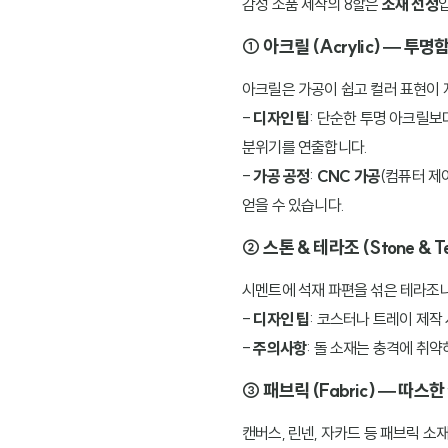
감성 소품 제작의 8할은
소재 선정
① 아크릴 (Acrylic) — 투
아크릴은 가공이 쉽고 컬러 표현이 
-
디자인 팁
: 단순한 투명 아크릴보
분위기를 연출합니다.
-
가공 공정
:
CNC 가공
(컴퓨터 제
얻을 수 있습니다.
② 스톤 & 테라조 (Stone & 
시멘트에 석재 파편을 섞은 테라조나
-
디자인 팁
: 코스터나 트레이 제작
-
주의사항
: 돌 소재는 충격에 취
③ 패브릭 (Fabric) — 따스
캔버스, 린넨, 자카드 등 패브릭 소