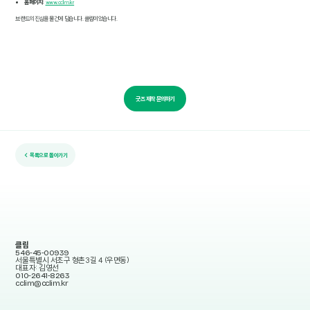
홈페이지:
www.cclim.kr
브랜드의 진심을 물건에 담습니다. 클림이었습니다.
굿즈 제작 문의하기
← 목록으로 돌아가기
클림
546-45-00939
서울특별시 서초구 형촌3길 4 (우면동)
대표자: 김영선
010-2641-8263
cclim@cclim.kr