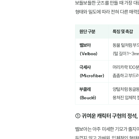
보들보들한 굿즈를 만들 때 가장 대
형태와 밀도에 따라 전혀 다른 매력
원단 구분
특징 및 촉감
벨보아
동물 털처럼 부
(Velboa)
(털 길이 1~3m
극세사
머리카락 100분
(Microfiber)
촘촘하고 부드
부클레
양털처럼 동글동글
(Bouclé)
뭉쳐진 입체적 
① 귀여운 캐릭터 구현의 정석,
벨보아는 아주 미세한 기모가 줄지어
두껍지 않고 가벼워, 입체적인 형태