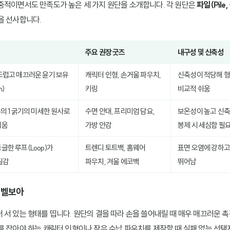
중적이면서도 만족도가 높은 세 가지 원단을 소개합니다. 각 원단은
파일(Pil
을 선사합니다.
주요 권장 굿즈
내구성 및 신축성
드럽고 매끄러운 윤기 보유
캐릭터 인형, 손거울 파우치,
신축성이 적당해 형
m)
키링
비교적 쉬움
의 1 굵기의 미세한 원사로
수면 안대, 프리미엄 담요,
보온성이 높고 신축
러움
가방 안감
봉제 시 세심함 필
한 루프(Loop)가
트렌디 토트백, 홈웨어
표면 오염에 강하고
질감
파우치, 겨울 에코백
뛰어남
 벨보아
 서 있는 형태를 띱니다. 원단의 결을 따라 손을 쓸어내릴 때 매우 매끄러운 
를 잡아야 하는 캐릭터 인형이나 작은 수납 파우치를 제작할 때 실패 없는 선택