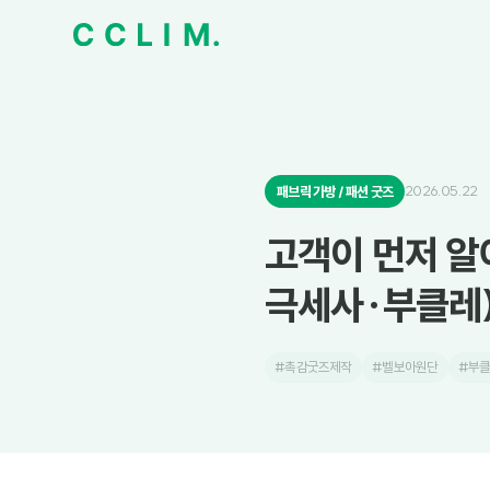
2026.05.22
패브릭 가방 / 패션 굿즈
고객이 먼저 알
극세사·부클레)
#촉감굿즈제작
#벨보아원단
#부