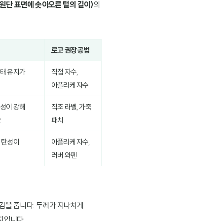
e, 원단 표면에 솟아오른 털의 길이)
의
로고 권장 공법
태 유지가
직접 자수,
아플리케 자수
성이 강해
직조 라벨, 가죽
요
패치
 탄성이
아플리케 자수,
러버 와펜
촉감을 줍니다. 두께가 지나치게
지입니다.