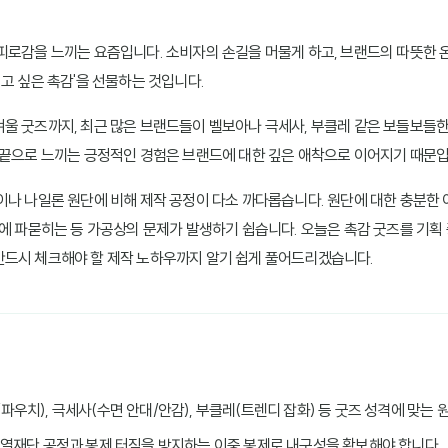
피로감을 느끼는 요즘입니다. 소비자의 손길을 머물게 하고, 브랜드의 따뜻한 
고 싶은 촉감'을 선물하는 것입니다.
울 굿즈까지, 최근 많은 브랜드들이 벨보아나 극세사, 부클레 같은 보들보들
손끝으로 느끼는 긍정적인 경험은 브랜드에 대한 깊은 애착으로 이어지기 때문입
이나 나일론 원단에 비해 제작 공정이 다소 까다롭습니다. 원단에 대한 충분한 
속에 파묻히는 등 가공상의 문제가 발생하기 쉽습니다. 오늘은 촉감 굿즈를 기획
반드시 체크해야 할 제작 노하우까지 알기 쉽게 풀어드리겠습니다.
/파우치), 극세사(수면 안대/안감), 부클레(트렌디 잡화) 등 굿즈 성격에 맞는
는 열재단 공정과 봉제 터짐을 방지하는 이중 봉제로 내구성을 확보해야 합니다.