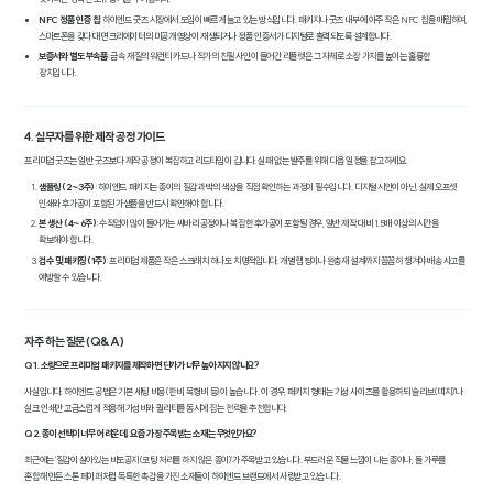
NFC 정품 인증 칩
: 하이엔드 굿즈 시장에서 도입이 빠르게 늘고 있는 방식입니다. 패키지나 굿즈 내부에 아주 작은 NFC 칩을 매립하여,
스마트폰을 갖다 대면 크리에이터의 미공개 영상이 재생되거나 정품 인증서가 디지털로 출력되도록 설계합니다.
보증서와 별도 부속품
: 금속 재질의 워런티 카드나 작가의 친필 사인이 들어간 리플렛은 그 자체로 소장 가치를 높이는 훌륭한
장치입니다.
4. 실무자를 위한 제작 공정 가이드
프리미엄 굿즈는 일반 굿즈보다 제작 공정이 복잡하고 리드타임이 깁니다. 실패 없는 발주를 위해 다음 일정을 참고하세요.
샘플링 (2~3주)
: 하이엔드 패키지는 종이의 질감과 박의 색상을 직접 확인하는 과정이 필수입니다. 디지털 시안이 아닌, 실제 오프셋
인쇄와 후가공이 포함된 가샘플을 반드시 확인해야 합니다.
본 생산 (4~6주)
: 수작업이 많이 들어가는 싸바리 공정이나 복잡한 후가공이 포함될 경우, 일반 제작 대비 1.5배 이상의 시간을
확보해야 합니다.
검수 및 패키징 (1주)
: 프리미엄 제품은 작은 스크래치 하나도 치명적입니다. 개별 랩핑이나 완충재 설계까지 꼼꼼히 챙겨야 배송 사고를
예방할 수 있습니다.
자주 하는 질문 (Q&A)
Q1. 소량으로 프리미엄 패키지를 제작하면 단가가 너무 높아지지 않나요?
사실입니다. 하이엔드 공법은 기본 세팅 비용(판비, 목형비 등)이 높습니다. 이 경우, 패키지 형태는 기성 사이즈를 활용하되 '슬리브(띠지)'나
실크 인쇄만 고급스럽게 적용해 가성비와 퀄리티를 동시에 잡는 전략을 추천합니다.
Q2. 종이 선택이 너무 어려운데, 요즘 가장 주목받는 소재는 무엇인가요?
최근에는 '질감이 살아있는 비도공지(코팅 처리를 하지 않은 종이)'가 주목받고 있습니다. 부드러운 직물 느낌이 나는 종이나, 돌 가루를
혼합해 만든 스톤 페이퍼처럼 독특한 촉감을 가진 소재들이 하이엔드 브랜드에서 사랑받고 있습니다.