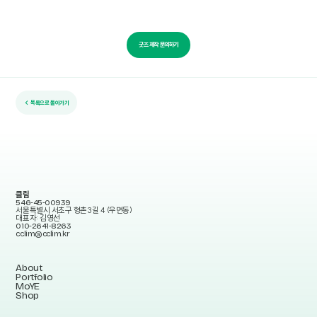
굿즈 제작 문의하기
← 목록으로 돌아가기
클림
546-45-00939
서울특별시 서초구 형촌3길 4 (우면동)
대표자: 김영선
010-2641-8263
cclim@cclim.kr
About
Portfolio
MoYE
Shop