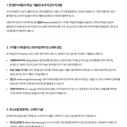
1. 한정판 마케팅의 핵심: '베블런 효과'와 감각적 경험
과거의 한정판이 단순히 '남들이 못 갖는 것'에 집중했다면, 지금은 '나의 안목을 증명하는 것'으로 진화했습니다. 가격이 오를수록 수요가
줄어들지 않고 오히려 팬심을 자극하는 '베블런 효과'를 굿즈 제작에 적용해야 합니다.
이를 위해 가장 먼저 고려해야 할 것은
물성(Materiality)
입니다. 디지털 시대일수록 팬들은 손끝으로 느껴지는 무게감과 질감에
열광합니다. 똑같은 일러스트 카드라도 200g 일반 아트지에 인쇄한 것과, 400g 이상의 고평량 수입지에 무광 벨벳 코팅을 입힌 것은 손에
쥐었을 때의 무게감부터 다릅니다.
2. 가치를 10배 올리는 프리미엄 패키징 소재와 공법
프리미엄 굿즈의 완성도는 80% 이상이 패키지에서 나옵니다. 실무에서 가장 선호되는 하이엔드 기법들을 소개합니다.
고평량 싸바리 박스 (Rigid Box)
: 얇은 종이를 접어 만드는 단상자와 달리, 두꺼운 심지에 고급 수입지를 붙여(합지) 제작하는
방식입니다. 형태가 견고하고 보관 가치가 높아 프리미엄 굿즈의 기본 사양으로 통합니다.
포일 스탬핑 (박 가공)
: 금박, 은박을 넘어 최근에는 '무광 로즈골드'나 '홀로그램 투명 박'이 트렌드입니다. 특정 각도에서만 은은하게
빛나는 효과는 굿즈의 격을 한 단계 높여줍니다.
형압 (Embossing/Debossing)
: 종이의 특정 부분을 튀어나오게 하거나 들어가게 만드는 기법입니다. 로고나 캐릭터의 실루엣을
형압으로 처리하면 시각을 넘어 촉각적인 즐거움을 줄 수 있습니다.
친환경 럭셔리 (Eco-Luxury)
: 환경 감수성도 브랜드 가치의 일부가 된 지금, FSC 인증 종이나 대나무 섬유 소재를 활용하면서도
디자인적으로 하이엔드한 감성을 유지하는 것이 실무자의 역량입니다.
3. 희소성을 증명하는 '신뢰의 기술'
한정판이라는 말만으로는 부족합니다. 소비자가 '이 제품은 진짜다'라고 느낄 수 있는 물리적 장치가 필요합니다.
에디션 넘버링 (Edition Numbering)
: 001/100과 같이 고유 번호를 인쇄하거나 각인하는 방식입니다. '세상에 딱 하나뿐인 내
것'이라는 강력한 소유 동기를 부여합니다.