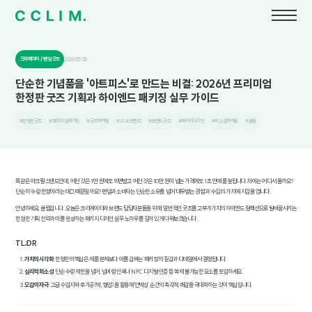
크리에이터 / 팬덤 굿즈
2026.05.08
단순한 기념품을 '아트피스'로 만드는 비결: 2026년 프리미엄
한정판 굿즈 기획과 하이엔드 패키징 실무 가이드
#한정판굿즈
#프리미엄패키징
#굿즈마케팅
#2026트렌드
#브랜드굿즈
#패키지디자인
#희소성마케팅
#클림
똑같은 아크릴 스탠드인데, 어떤 것은 1만 원에도 외면받고 어떤 것은 10만 원이 넘는 가격에도 1초 만에 품절됩니다. 차이는 어디서 올까요?
단순히 '수량 한정'이라는 태그 때문일까요? 팬덤과 소비자는 단순한 소유를 넘어 '대우받는 경험'과 '수집의 가치'에 지갑을 엽니다.
안녕하세요, 클림입니다. 오늘은 크리에이터와 브랜드 담당자분들을 위해, 일반적인 굿즈를 고부가가치의 하이엔드 컬렉션으로 탈바꿈시키는
한정판 기획 전략과 이를 완성하는 패키지 디자인 실무 노하우를 깊이 있게 다뤄보겠습니다.
TL;DR
가치의 시각화
: 한정판의 핵심은 제품 본체보다 이를 감싸는 '패키징'의 질감과 디테일에서 결정됩니다.
심리적 희소성
: 단순 수량 제한을 넘어, 넘버링 인쇄나 NFC 디지털 인증 등 복제 불가능한 요소를 도입하세요.
오감의 자극
: 고급 수입지와 후가공(박, 형압)을 활용해 '언박싱' 순간의 촉각적 쾌감을 극대화하는 것이 핵심입니다.