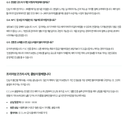
Q3. 한정판 굿즈의 가격은 어떻게 책정해야 할까요?
단순히 제작 원가의 2~3배를 매기는 방식은 위험합니다. 팬덤이 느끼는 '심리적 마지노선'과 '희소성 가치'를 함께 고려해야 합니다. 패키징의
퀄리티가 압도적이라면, 일반 굿즈 대비 1.5~2배의 프리미엄을 붙여도 충분히 수긍하는 시장이 형성되어 있습니다.
Q4. NFC 칩 도입이 처음인데, 기술적으로 어렵지 않나요?
생각보다 진입 장벽이 낮습니다. NFC 칩 자체는 크기가 매우 작고 패키지에 무리 없이 매립할 수 있으며, 연결되는 디지털 콘텐츠(영상, 인증
페이지 등)는 URL 기반으로 관리되어 별도의 앱 개발 없이도 구현이 가능합니다. 처음 도입하는 경우라면 제작사와 함께 소량 테스트부터
시작해보시길 권장합니다.
Q5. 친환경 소재를 쓰면 고급스러움이 떨어지지 않나요?
오히려 반대입니다. FSC 인증 종이나 스톤 페이퍼는 특유의 질감 덕분에 일반 코팅지보다 더 고급스럽게 느껴지는 경우가 많습니다.
'친환경'이라는 메시지 자체가 브랜드 신뢰도를 높이는 요소로 작용하기 때문에, 패키지 어딘가에 소재 정보를 작게 표기하는 것만으로도
긍정적인 인상을 줄 수 있습니다.
프리미엄 굿즈의 시작, 클림이 함께합니다
단순히 물건을 찍어내는 시대는 끝났습니다. 당신의 캐릭터, 당신의 브랜드가 가진 진정성을 가장 완벽한 물리적 형태로 구현하는 것, 그것이
클림이 추구하는 가치입니다.
CCLIM 클림에서는 한정판 굿즈 패키지 소재 선정부터 고난도 후가공, NFC 정품 인증 솔루션까지 맞춤 제작 상담을 제공하고 있습니다.
팬들의 기억 속에 오래 남을 '단 하나의 작품'을 함께 만들어가고 싶다면 편하게 문을 두드려주세요.
상담 및 문의
: 02-XXXX-XXXX
방문 상담
: 서울특별시 서초구 형촌3길 4 (우면동, 클림 사옥)
웹사이트
: [CCLIM 공식 홈페이지 바로가기]