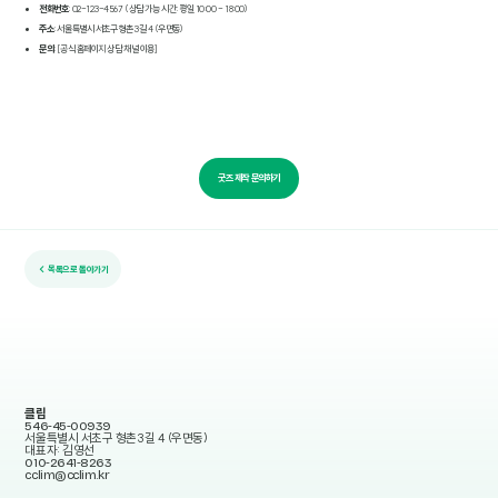
전화번호
: 02-123-4567 (상담 가능 시간: 평일 10:00 - 18:00)
주소
: 서울특별시 서초구 형촌3길 4 (우면동)
문의
: [공식 홈페이지 상담 채널 이용]
굿즈 제작 문의하기
← 목록으로 돌아가기
클림
546-45-00939
서울특별시 서초구 형촌3길 4 (우면동)
대표자: 김영선
010-2641-8263
cclim@cclim.kr