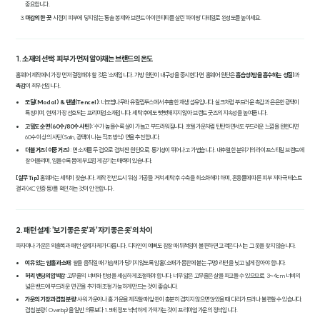
중요합니다.
마감의 한 끗
: 시접이 피부에 닿지 않는 '통솔 봉제'와 브랜드 아이덴티티를 살린 '파이핑' 디테일로 완성도를 높이세요.
1. 소재의 선택: 피부가 먼저 알아채는 브랜드의 온도
홈웨어 제작에서 가장 먼저 결정해야 할 것은 '소재'입니다. 가방 원단이 내구성을 중시한다면, 홈웨어 원단은
흡습성(땀을 흡수하는 성질)
과
촉감
이 최우선입니다.
모달(Modal) & 텐셀(Tencel)
: 너도밤나무와 유칼립투스에서 추출한 재생 섬유입니다. 실크처럼 부드러운 촉감과 은은한 광택이
특징이며, 현재 가장 선호되는 프리미엄 소재입니다. 세탁 후에도 뻣뻣해지지 않아 브랜드 굿즈의 지속성을 높여줍니다.
고밀도 순면(60수/80수 사틴)
: '수'가 높을수록 실이 가늘고 부드러워집니다. 호텔 가운처럼 탄탄하면서도 부드러운 느낌을 원한다면
60수 이상의 사틴(Satin, 광택이 나는 직조 방식) 면을 추천합니다.
더블 거즈(이중 거즈)
: 면 소재를 두 겹으로 겹쳐 짠 원단으로, 통기성이 뛰어나고 가볍습니다. 내추럴한 분위기의 라이프스타일 브랜드에
잘 어울리며, 입을수록 몸에 부드럽게 감기는 매력이 있습니다.
[실무 Tip]
홈웨어는 세탁이 잦습니다. 제작 전 반드시 '워싱 가공'을 거쳐 세탁 후 수축을 최소화해야 하며, 혼용률에 따른 피부 저자극 테스트
결과(KC 인증 등)를 확인하는 것이 안전합니다.
2. 패턴 설계: '보기 좋은 옷'과 '자기 좋은 옷'의 차이
파자마나 가운은 외출복과 패턴 설계 자체가 다릅니다. 디자인이 예뻐도 잠잘 때 뒤척임이 불편하면 고객은 다시는 그 옷을 찾지 않습니다.
여유 있는 암홀과 소매
: 팔을 움직일 때 가슴께가 당기지 않도록 암홀(소매가 몸판에 붙는 구멍) 라인을 낮고 넓게 잡아야 합니다.
허리 밴딩의 압박감
: 고무줄의 너비와 탄성을 세심하게 조절해야 합니다. 너무 얇은 고무줄은 살을 파고들 수 있으므로, 3~4cm 너비의
넓은 밴드에 부드러운 면 끈을 추가해 조절 가능하게 만드는 것이 좋습니다.
가운의 기장과 겹침 분량
: 샤워 가운이나 홈 가운을 제작할 때 앞판이 충분히 겹치지 않으면 앉았을 때 다리가 드러나 불편할 수 있습니다.
겹침 분량(Overlap)을 일반 의류보다 1.5배 정도 넉넉하게 가져가는 것이 프리미엄 가운의 정석입니다.