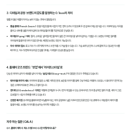
3. 디테일과 공정: 브랜드의 감도를 결정하는 0.1mm의 차이
명품과 일반 제품의 차이는 보이지 않는 곳에서 결정됩니다.
통솔 봉제(French Seam)
: 옷을 뒤집었을 때 시접의 거친 면이 드러나지 않도록 두 번 감싸서 박는 방식입니다. 피부에 닿는 자극을
줄이고 내부를 깔끔하게 마감해 '프리미엄 퀄리티'를 직관적으로 전달합니다.
파이핑(Piping) 처리
: 칼라, 소매 끝, 앞여밈 라인을 따라 얇은 끈(파이핑)을 넣어 마감하는 기법입니다. 브랜드의 메인 컬러를
파이핑에 활용하면 과하지 않으면서도 세련된 브랜드 각인이 가능합니다.
자수 위치와 밀도
: 로고 자수가 너무 딱딱하거나 크면 착용 시 거슬릴 수 있습니다. 가슴 포켓 상단이나 소매 끝에 작고 정교한 자수를
배치하고, 자수 뒷면에 부드러운 안감을 덧대는 디테일이 완성도를 높입니다.
4. 홈웨어 굿즈 트렌드: '셋업'에서 '라이프스타일'로
단순한 파자마 상하의 세트를 넘어, 이제는
'슬립 테크(Sleep-tech)'
와 결합한 굿즈가 주목받고 있습니다.
웨어러블 파우치 세트
: 파자마와 동일한 소재로 제작된 안대, 보관용 파우치를 함께 구성하세요. 여행이나 호캉스 시 휴대하기 편하다는
점은 고객에게 유효한 구매 소구점이 됩니다.
젠더리스(Genderless) 디자인
: 체형에 관계없이 누구나 편하게 입을 수 있는 오버사이즈 핏과 중성적인 컬러(차콜, 세이지 그린,
오트밀)가 시장의 주류를 이루고 있습니다.
친환경 패키징
: 프리미엄 홈웨어라면 비닐봉투 대신, 제작 공정에서 남은 자투리 원단으로 만든 더스트백이나 재생 종이 패키지를
활용하세요. 브랜드 이미지를 완성하는 마지막 퍼즐입니다.
자주 하는 질문 (Q&A)
Q1. 홈웨어 제작 시 최소 수량(MOQ)은 어떻게 되나요?