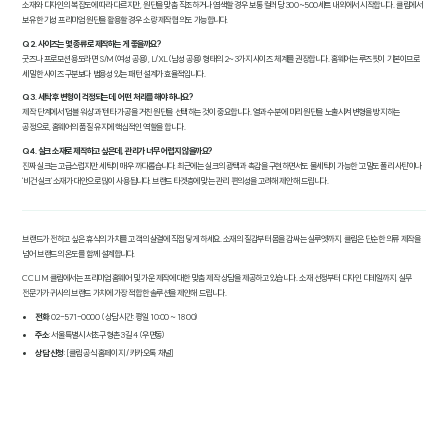
소재와 디자인의 복잡도에 따라 다르지만, 원단을 맞춤 직조하거나 염색할 경우 보통 컬러당 300~500세트 내외에서 시작합니다. 클림에서
보유한 기성 프리미엄 원단을 활용할 경우 소량 제작 협의도 가능합니다.
Q2. 사이즈는 몇 종류로 제작하는 게 좋을까요?
굿즈나 프로모션 용도라면 S/M(여성 공용), L/XL(남성 공용) 형태의 2~3가지 사이즈 체계를 권장합니다. 홈웨어는 루즈핏이 기본이므로
세밀한 사이즈 구분보다 범용성 있는 패턴 설계가 효율적입니다.
Q3. 세탁 후 변형이 걱정되는데, 어떤 처리를 해야 하나요?
제작 단계에서 '덤블 워싱'과 '텐타 가공'을 거친 원단을 선택하는 것이 중요합니다. 열과 수분에 미리 원단을 노출시켜 변형을 방지하는
공정으로, 홈웨어의 품질 유지에 핵심적인 역할을 합니다.
Q4. 실크 소재로 제작하고 싶은데, 관리가 너무 어렵지 않을까요?
진짜 실크는 고급스럽지만 세탁이 매우 까다롭습니다. 최근에는 실크의 광택과 촉감을 구현하면서도 물세탁이 가능한 '고밀도 폴리 사틴'이나
'비건 실크' 소재가 대안으로 많이 사용됩니다. 브랜드 타겟층에 맞는 관리 편의성을 고려해 제안해 드립니다.
브랜드가 전하고 싶은 휴식의 가치를 고객의 살결에 직접 닿게 하세요. 소재의 질감부터 몸을 감싸는 실루엣까지, 클림은 단순한 의류 제작을
넘어 브랜드의 온도를 함께 설계합니다.
CCLIM 클림에서는 프리미엄 홈웨어 및 가운 제작에 대한 맞춤 제작 상담을 제공하고 있습니다. 소재 선정부터 디자인 디테일까지, 실무
전문가가 귀사의 브랜드 가치에 가장 적합한 솔루션을 제안해 드립니다.
전화
: 02-571-0000 (상담 시간: 평일 10:00 ~ 18:00)
주소
: 서울특별시 서초구 형촌3길 4 (우면동)
상담 신청
: [클림 공식 홈페이지 / 카카오톡 채널]