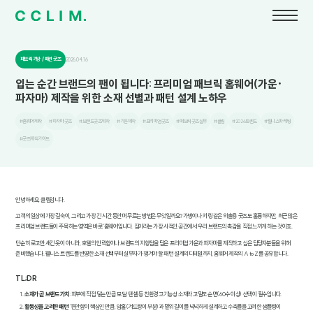
패브릭 가방 / 패션 굿즈
2026.04.16
입는 순간 브랜드의 팬이 됩니다: 프리미엄 패브릭 홈웨어(가운·
파자마) 제작을 위한 소재 선별과 패턴 설계 노하우
#홈웨어제작
#파자마굿즈
#브랜드굿즈제작
#가운제작
#프리미엄굿즈
#패브릭굿즈실무
#클림
#2026트렌드
#웰니스마케팅
#굿즈제작가이드
안녕하세요, 클림입니다.
고객의 일상에 가장 깊숙이, 그리고 가장 긴 시간 동안 머무르는 방법은 무엇일까요? 가방이나 키링 같은 외출용 굿즈도 훌륭하지만, 최근 많은
프리미엄 브랜드들이 주목하는 영역은 바로 '홈웨어'입니다. 집이라는 가장 사적인 공간에서 우리 브랜드의 촉감을 직접 느끼게 하는 것이죠.
단순히 로고만 새긴 옷이 아니라, 호텔의 안락함이나 브랜드의 지향점을 담은 프리미엄 가운과 파자마를 제작하고 싶은 담당자분들을 위해
준비했습니다. 웰니스 트렌드를 반영한 소재 선택부터 실무자가 챙겨야 할 패턴 설계의 디테일까지, 홈웨어 제작의 A to Z를 공유합니다.
TL;DR
소재가 곧 브랜드 가치
: 피부에 직접 닿는 만큼 모달, 텐셀 등 친환경 고기능성 소재와 고밀도 순면(60수 이상) 선택이 필수입니다.
활동성을 고려한 패턴
: '편안함'이 핵심인 만큼, 암홀(겨드랑이 부분)과 밑위 길이를 넉넉하게 설계하고 수축률을 고려한 샘플링이