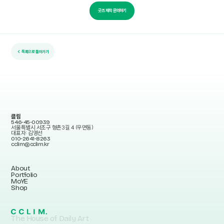
굿즈 제작 문의하기
← 목록으로 돌아가기
클림
546-45-00939
서울특별시 서초구 형촌3길 4 (우면동)
대표자: 김영선
010-2641-8263
cclim@cclim.kr
About
Portfolio
MoYE
Shop
The House of Daily Art