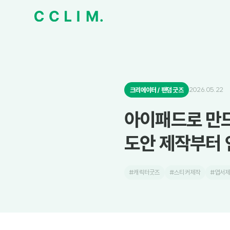
2026.05.22
크리에이터 / 팬덤 굿즈
아이패드로 만드
도안 제작부터 
#캐릭터굿즈
#스티커제작
#엽서