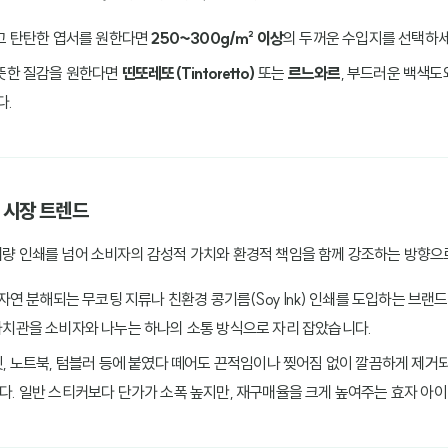
않고 탄탄한 엽서를 원한다면
250~300g/㎡ 이상
의 두꺼운 수입지를 선택하세
따뜻한 질감을 원한다면
띤또레또(Tintoretto)
또는
르느와르
, 부드러운 백색도
다.
구 시장 트렌드
 대량 인쇄를 넘어 소비자의 감성적 가치와 환경적 책임을 함께 강조하는 방향으
 자연 분해되는 무코팅 지류나 친환경 콩기름(Soy Ink) 인쇄를 도입하는 브랜
치관을 소비자와 나누는 하나의 소통 방식으로 자리 잡았습니다.
릿, 노트북, 텀블러 등에 붙였다 떼어도 끈적임이나 찢어짐 없이 깔끔하게 제거
. 일반 스티커보다 단가가 소폭 높지만, 재구매율을 크게 높여주는 효자 아