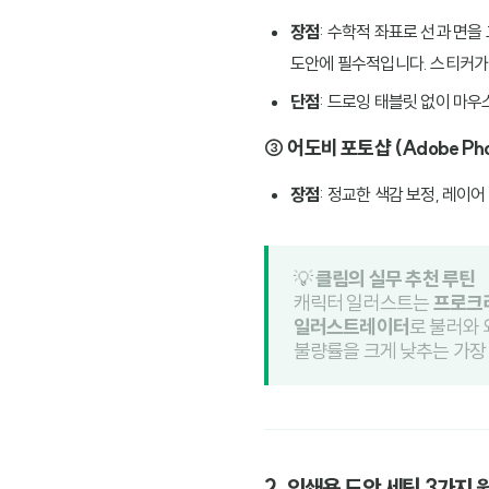
장점
: 수학적 좌표로 선과 면을
도안에 필수적입니다. 스티커가
단점
: 드로잉 태블릿 없이 마
③ 어도비 포토샵 (Adobe Ph
장점
: 정교한 색감 보정, 레이
💡
클림의 실무 추천 루틴
캐릭터 일러스트는
프로크
일러스트레이터
로 불러와 
불량률을 크게 낮추는 가장
2. 인쇄용 도안 세팅 3가지 