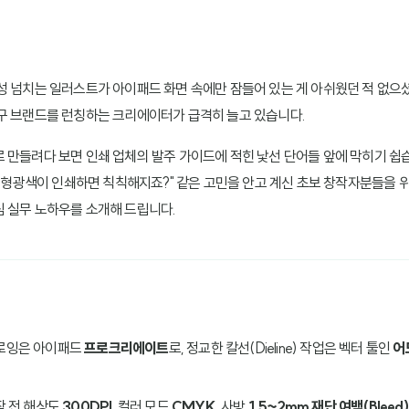
성 넘치는 일러스트가 아이패드 화면 속에만 잠들어 있는 게 아쉬웠던 적 없으셨
구 브랜드를 런칭하는 크리에이터가 급격히 늘고 있습니다.
 만들려다 보면 인쇄 업체의 발주 가이드에 적힌 낯선 단어들 앞에 막히기 쉽습
예쁜 형광색이 인쇄하면 칙칙해지죠?" 같은 고민을 안고 계신 초보 창작자분들을 
 실무 노하우를 소개해 드립니다.
드로잉은 아이패드
프로크리에이트
로, 정교한 칼선(Dieline) 작업은 벡터 툴인
어
시작 전 해상도
300DPI
, 컬러 모드
CMYK
, 사방
1.5~2mm 재단 여백(Bleed)