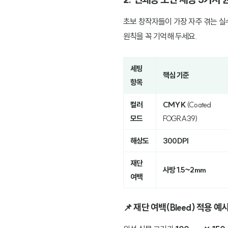
초보 창작자들이 가장 자주 겪는 실
원칙을 꼭 기억해 두세요.
세팅
핵심 기준
항목
컬러
CMYK
(Coated
모드
FOGRA39)
해상도
300DPI
재단
사방 1.5~2mm
여백
📌 재단 여백(Bleed) 적용 예