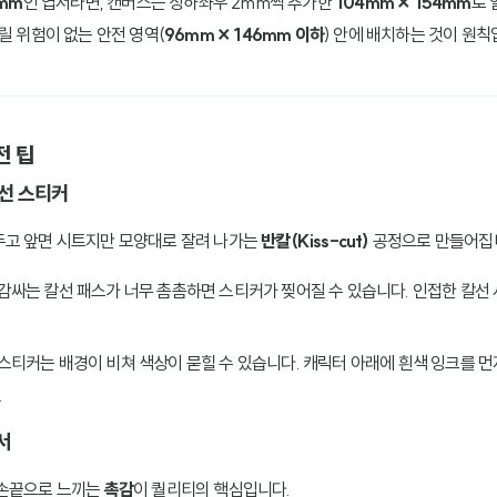
0mm
인 엽서라면, 캔버스는 상하좌우 2mm씩 추가한
104mm × 154mm
로 
릴 위험이 없는 안전 영역(
96mm × 146mm 이하
) 안에 배치하는 것이 원칙
전 팁
칼선 스티커
두고 앞면 시트지만 모양대로 잘려 나가는
반칼(Kiss-cut)
공정으로 만들어집
 감싸는 칼선 패스가 너무 촘촘하면 스티커가 찢어질 수 있습니다. 인접한 칼선
재 스티커는 배경이 비쳐 색상이 묻힐 수 있습니다. 캐릭터 아래에 흰색 잉크를 
.
서
 손끝으로 느끼는
촉감
이 퀄리티의 핵심입니다.