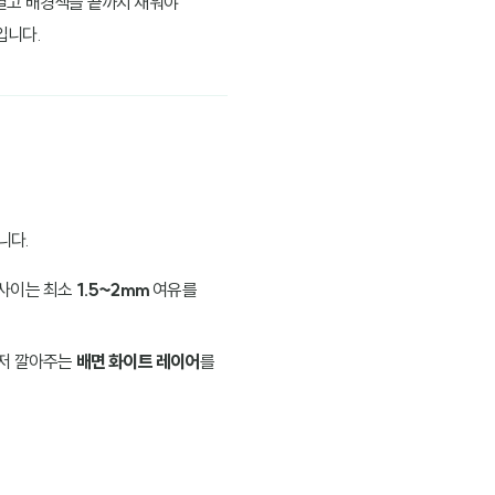
열고 배경색을 끝까지 채워야
입니다.
니다.
 사이는 최소
1.5~2mm
여유를
먼저 깔아주는
배면 화이트 레이어
를