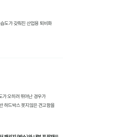
도·습도가 갖춰진 산업용 퇴비화
강도가 오히려 뛰어난 경우가
 일반 하드박스 못지않은 견고함을
터 패키지(박스)와 내부 포장재
를