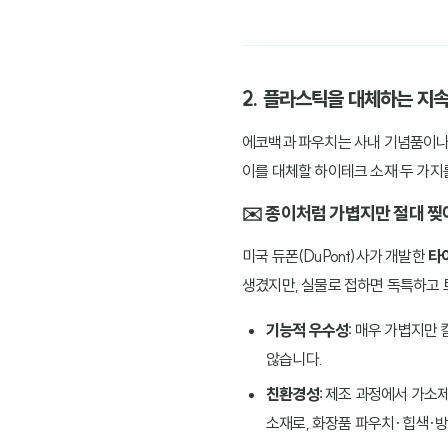
2. 플라스틱을 대체하는 지
에코백과 파우치는 사내 기념품이나 
이를 대체할 하이테크 소재 두 가지
✉️ 종이처럼 가볍지만 절대 찢
미국 듀폰(DuPont)사가 개발한
타이
생겼지만, 실물로 접하면 독특하고 
기능적 우수성:
매우 가볍지만 칼
않습니다.
친환경성:
제조 과정에서 가소제나
소재로, 화장품 파우치·힙색·방