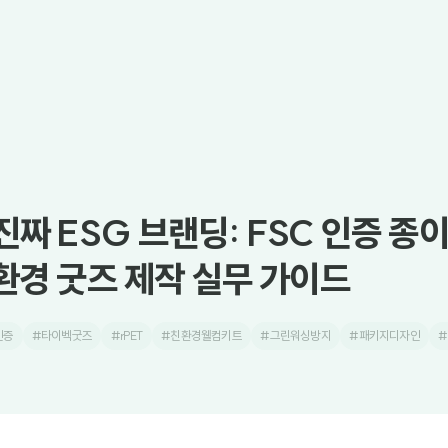
짜 ESG 브랜딩: FSC 인증 종
친환경 굿즈 제작 실무 가이드
인증
#타이벡굿즈
#rPET
#친환경웰컴키트
#그린워싱방지
#패키지디자인