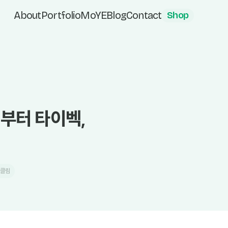
About
Portfolio
MoYE
Blog
Contact
Shop
이부터 타이벡,
#클림