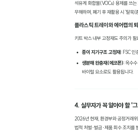
석유계 화합물(VOCs) 용제를 쓰는
무해하며, 폐기 후 재활용 시 '탈묵
플라스틱 트레이와 에어캡의 
키트 박스 내부 고정재도 주의가 필
종이 지기구조 고정재:
FSC 인
생분해 완충재(에코폰):
옥수수·
바이럴 요소로도 활용됩니다.
4. 실무자가 꼭 알아야 할 '
2026년 현재, 환경부와 공정거래
법적 처벌·벌금·제품 회수 조치를 