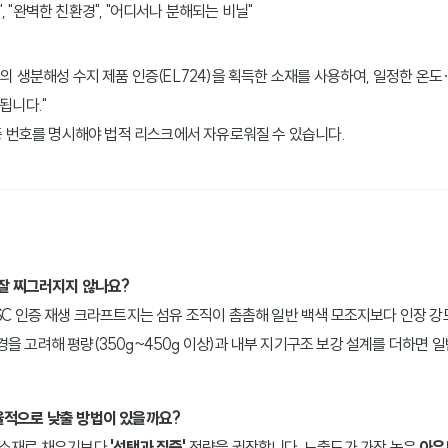
", "완벽한 친환경", "어디서나 분해되는 비닐"
 생분해성 수지 제품 인증(EL724)을 획득한 소재를 사용하여, 일정한 온
됩니다."
증 번호를 명시해야 법적 리스크에서 자유로워질 수 있습니다.
 잘 찌그러지지 않나요?
SC 인증 재생 크라프트지는 섬유 조직이 촘촘해 일반 백색 모조지보다 인장 
경을 고려해 평량(350g~450g 이상)과 내부 지기구조 보강 설계를 더하면
율적으로 낮출 방법이 있을까요?
 소재로 채우기보다
'선택과 집중'
전략을 권장합니다. 노출도가 가장 높은
아우