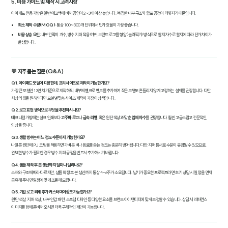
5. 비용 가이드 및 제작 시 고려사항
아이패드 전용 가방은 일반 에코백에 비해 공임이 2~3배 이상 높습니다. 복잡한 내부 구조와 합포 공정이 더해지기 때문입니다.
최소 제작 수량(MOQ)
: 통상 100~300개 단위에서 단가 효율이 가장 좋습니다.
비용 상승 요인
: 내부 칸막이 개수, 방수 지퍼 적용 여부, 브랜드 로고를 형압(눌러찍기) 방식으로 할지 자수로 할지에 따라 단가 차이가
발생합니다.
💬 자주 묻는 질문 (Q&A)
Q1. 아이패드 모델이 다양한데, 프리사이즈로 제작이 가능한가요?
가장 큰 모델인 13인치 기준으로 제작하되, 내부에 벨크로 밴드를 추가하여 작은 모델도 흔들리지 않게 고정하는 설계를 권장합니다. 다만
최상의 핏을 원하신다면 모델별 맞춤 사이즈 제작이 가장 이상적입니다.
Q2. 로고 표현 방식으로 무엇을 추천하시나요?
테크니컬 가방에는 실크 인쇄보다
고주파 로고
나
금속 라벨
, 혹은 원단 색상과 맞춘
입체 자수
를 권장합니다. 훨씬 고급스럽고 전문적인
인상을 줍니다.
Q3. 생활 방수는 어느 정도 수준까지 가능한가요?
나일론 원단에 PU 코팅을 적용하면 가벼운 비나 음료를 쏟는 정도는 충분히 방어됩니다. 다만 지퍼 틈새로 수분이 유입될 수 있으므로,
완벽한 방수가 필요한 경우 방수 지퍼 공정을 반드시 추가하시기 바랍니다.
Q4. 샘플 제작 후 본 생산까지 얼마나 걸리나요?
소재와 구조에 따라 다르지만, 샘플 확정 후 본 생산까지 통상 4~6주가 소요됩니다. 납기가 중요한 프로젝트라면 초기 상담 시 일정을 먼저
공유해 주시면 일정에 맞게 조율해 드립니다.
Q5. 기업 로고 외에 추가 커스터마이징도 가능한가요?
원단 색상, 지퍼 색상, 내부 안감 패턴, 스트랩 디자인 등 다양한 요소를 브랜드 아이덴티티에 맞게 조정할 수 있습니다. 상담 시 레퍼런스
이미지를 함께 준비해 오시면 더욱 구체적인 제안이 가능합니다.