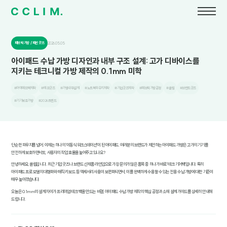
패브릭 가방 / 패션 굿즈
2026.05.05
아이패드 수납 가방 디자인과 내부 구조 설계: 고가 디바이스를
지키는 테크니컬 가방 제작의 0.1mm 미학
#아이패드백제작
#테크굿즈
#가방내부설계
#노트북파우치제작
#기업굿즈제작
#패브릭가방공정
#클림
#브랜드굿즈
#기기보호가방
#2026트렌드
단순한 파우치를 넘어, 이제는 하나의 '이동식 워크스테이션'이 된 아이패드. 여러분의 브랜드가 제안하는 아이패드 가방은 고가의 기기를
안전하게 보호하면서도, 사용자의 작업 효율을 높여주고 있나요?
안녕하세요, 클림입니다. 최근 기업 굿즈나 브랜드 신제품 라인업으로 가장 문의가 많은 품목 중 하나가 바로 '테크 기어백'입니다. 특히
아이패드 프로 모델의 대형화와 매직 키보드 등 액세서리 사용이 보편화되면서, 이를 완벽하게 수용할 수 있는 전용 수납 가방에 대한 기준이
매우 높아졌습니다.
오늘은 0.1mm의 설계 차이가 프리미엄 테크 백을 만드는 비결, 아이패드 수납 가방 제작의 핵심 공정과 소재 설계 가이드를 상세히 안내해
드립니다.