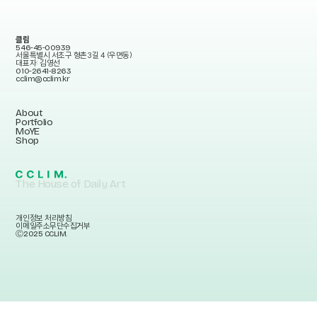
클림
546-45-00939
서울특별시 서초구 형촌3길 4 (우면동)
대표자: 김영선
010-2641-8263
cclim@cclim.kr
About
Portfolio
MoYE
Shop
The House of Daily Art
개인정보 처리방침
이메일주소무단수집거부
Ⓒ2025 CCLIM.