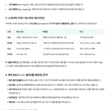
3면 개방형(Full-Open):
카페나 공유 오피스에서 가방을 펼쳐 바로 작업 공간으로 활용하기 좋습니다.
상단 개방형(Top-Loading):
백팩 안에 넣어 사용하거나 이동 중 기기를 빠르게 넣고 빼기에 유리합니다.
3. 소재 선택 가이드: 텍스처와 기능의 만남
아이패드 가방의 완성도는 어떤 소재를
합포(Lamination, 두 가지 이상의 소재를 붙이는 공정)
하느냐에 따라 크게 달라집니다.
구분
추천 소재
특장점
비고
겉감
고밀도 나일론 코듀라(Cordura)
탁월한 내마모성과 생활 방수 기능
프리미엄 라인 권장
충전재
고밀도 토이론(Toilon) 폼 5mm
가벼우면서 복원력이 좋아 형태 유지에 탁월
3mm는 파우치, 5mm는 가방용
안감
극세사 또는 벨보아
기기 표면 스크래치 방지 및 부드러운 터치감
정전기 방지 처리 필수
부자재
YKK 방수 지퍼
수분 침투 차단 및 부드러운 슬라이딩
테크 가방의 필수 요소
💡 클림의 제작 팁:
충전재로 일반 스펀지를 사용하면 시간이 지나면서 탄성이 줄어들어 기기 보호 성능이 떨어집니다. 반드시 밀도가 높은
EVA 폼이나 토이론 폼을 사용하여 가방의 형태감과 보호 성능을 함께 확보해야 합니다.
4. 제작 공정 A to Z: 퀄리티를 결정하는 한 끗
패턴 설계 및 샘플링
: 실제 아이패드 모델(11인치, 12.9인치 등)에 매직 키보드를 장착한 상태의 두께를 반영하여 패턴을 설계합니다.
원단 합포
: 겉감과 충전재를 열접착 또는 본딩 방식으로 합칩니다. 이 과정에서 기포가 생기지 않도록 하는 것이 핵심 기술입니다.
내부 파티션 구성
: 케이블, 어댑터, 허브 등을 위한 메쉬(Mesh) 포켓을 배치합니다. 신축성이 좋은 '파워 메쉬' 소재를 사용하면 수납력이
한층 높아집니다.
보강재 삽입
: 가방 테두리(파이핑) 부분에 보강재를 넣어 떨어뜨렸을 때 모서리 충격을 분산시킵니다.
최종 검수
: 지퍼 구동성, 내부 안감 이물질 여부, 로고 자수의 정밀도를 꼼꼼히 확인합니다.