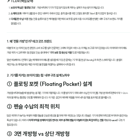
📌 TL;DR (핵심 요약)
보호의 핵심은 '플로팅 구조'
: 가방 바닥에 기기가 직접 닿지 않도록 띄우는 설계가 파손 방지의 핵심입니다.
소재의 조화
: 외부의 생활 방수 원단, 내부의 극세사 안감, 충격 흡수를 위한 고밀도 토이론(Toilon) 폼의 조합이 필수입니다.
디테일한 수납
: 애플 펜슬 전용 슬롯과 충전 케이블을 위한 메쉬 포켓 등 실제 사용 시나리오를 반영한 내부 구조가 브랜드 가치를
결정합니다.
1. 왜 '전용 가방'인가? 테크 굿즈 트렌드
태블릿 PC는 이제 단순한 콘텐츠 소비 도구를 넘어 전문적인 그래픽 작업과 비즈니스의 핵심 도구로 자리 잡았습니다. 이에 따라 아이패드
가방 제작 시 고려해야 할 관점도 '단순 휴대'에서
'기기 보호 및 생산성 지원'
으로 이동했습니다.
일반 에코백이나 칸막이 없는 백팩에 아이패드를 넣었을 때 가장 큰 문제는 기기의 휨 현상(Bending)과 측면 스크래치입니다. 클림이
제안하는 프리미엄 테크 백은 이러한 불편함을 해결하는 설계에서 시작합니다.
2. 기기를 지키는 보이지 않는 힘: 내부 구조 설계 노하우
① 플로팅 포켓 (Floating Pocket) 설계
가방을 바닥에 놓을 때 발생하는 충격은 기기에 치명적입니다. 이를 방지하기 위해 내부 수납 칸의 하단을 가방 본체 바닥면에서 약 1~2cm
띄워 봉제하는 '플로팅 구조'를 채택해야 합니다. 이 작은 공간이 에어백 역할을 하여 낙하 충격을 효과적으로 줄여줍니다.
② 펜슬 수납의 최적 위치
많은 제작자가 놓치는 부분이 애플 펜슬을 단순한 밴드형 홀더에 끼우게 만드는 것입니다. 펜슬은 기기 측면에 자력으로 부착되어 충전되는
특성이 있습니다. 따라서
자력 부착을 방해하지 않으면서도 외부 충격에 펜슬이 이탈하지 않도록 잡아주는 전용 가드(Guard)
구조가
필요합니다.
③ 3면 개방형 vs 상단 개방형