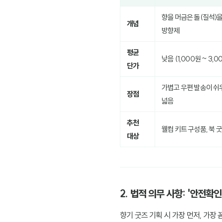
향을 머금은 돌(질석)을
개념
방향제
평균
낮음 (1,000원 ~ 3,0
단가
가볍고 우편 발송이 쉬
장점
넓음
추천
웰컴 키트 구성품, 북 
대상
2. 법적 의무 사항: '안전
향기 굿즈 기획 시 가장 먼저, 가