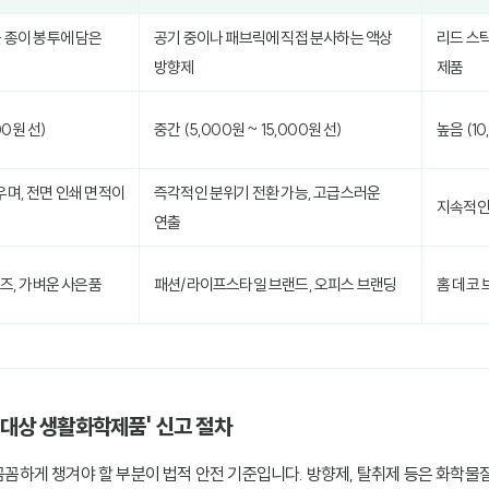
 종이 봉투에 담은
공기 중이나 패브릭에 직접 분사하는 액상
리드 스
방향제
제품
00원 선)
중간 (5,000원 ~ 15,000원 선)
높음 (10
우며, 전면 인쇄 면적이
즉각적인 분위기 전환 가능, 고급스러운
지속적인
연출
굿즈, 가벼운 사은품
패션/라이프스타일 브랜드, 오피스 브랜딩
홈 데코 
확인대상 생활화학제품' 신고 절차
장 꼼꼼하게 챙겨야 할 부분이 법적 안전 기준입니다. 방향제, 탈취제 등은 화학