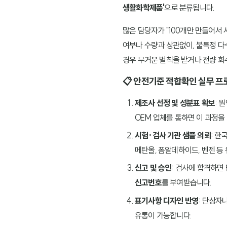
생활화학제품'
으로 분류됩니다.
많은 담당자가 "100개만 만들어서
여부나 수량과 상관없이, 불특정 다
경우 무거운 벌칙을 받거나 전량 회
📋 안전기준 적합확인 실무 프로
제조사 선정 및 성분표 확보
: 
OEM 업체를 통하면 이 과정을
시험·검사 기관 샘플 의뢰
: 한
메탄올, 폼알데하이드, 벤젠 등
신고 및 승인
: 검사에 합격하면
신고번호
를 부여받습니다.
표기사항 디자인 반영
: 단상자
유통이 가능합니다.