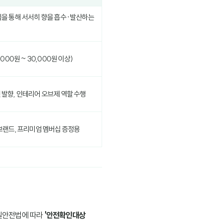
틱을 통해 서서히 향을 흡수·발산하는
,000원 ~ 30,000원 이상)
 발향, 인테리어 오브제 역할 수행
브랜드, 프리미엄 멤버십 증정용
물질안전법에 따라
'안전확인대상