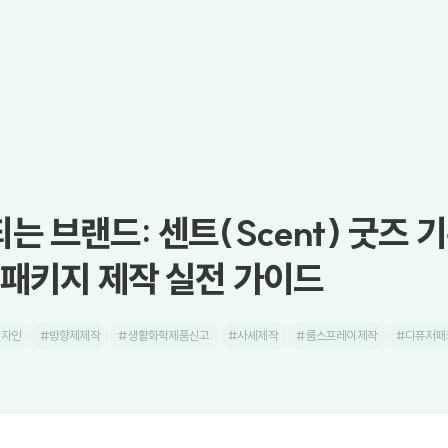
는 브랜드: 센트(Scent) 굿즈 
 패키지 제작 실전 가이드
디자인
#방향제제작
#생활화학제품신고
#사셰제작
#룸스프레이제작
#디퓨저패