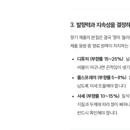
3. 발향력과 지속성을 결정
향기 제품의 본질은 결국 '향의 퀄리
제품 용량 중 향료 원액이 차지하는 
디퓨저 (부향률 15~25%)
: 
비율이 어긋나면 끈적임이 생기거
룸스프레이 (부향률 5~8%)
:
남도록 미세 조율해야 합니다.
사셰 (부향률 10~15%)
: 질
지질과 두께에 따라 향이 빠져나
반드시 확인해야 합니다.