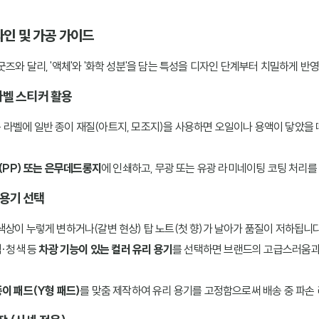
자인 및 가공 가이드
즈와 달리, '액체'와 '화학 성분'을 담는 특성을 디자인 단계부터 치밀하게 반
라벨 스티커 활용
라벨에 일반 종이 재질(아트지, 모조지)을 사용하면 오일이나 용액이 닿았을 
(PP) 또는 은무데드롱지
에 인쇄하고, 무광 또는 유광 라미네이팅 코팅 처리
 용기 선택
색상이 누렇게 변하거나(갈변 현상) 탑 노트(첫 향)가 날아가 품질이 저하됩니다
색·청색 등
차광 기능이 있는 컬러 유리 용기
를 선택하면 브랜드의 고급스러움과
이 패드(Y형 패드)
를 맞춤 제작하여 유리 용기를 고정함으로써 배송 중 파손