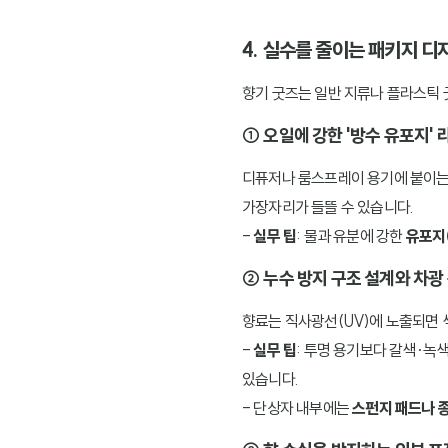
4. 실수를 줄이는 패키지 디
향기 굿즈는 일반 지류나 플라스틱 굿
① 오일에 강한 '방수 유포지' 
디퓨저나 룸스프레이 용기에 붙이는 
가장자리가 들뜰 수 있습니다.
-
실무 팁
: 물과 유분에 강한
유포지
② 누수 방지 구조 설계와 차광
향료는 직사광선(UV)에 노출되면 
-
실무 팁
: 투명 용기보다 갈색·녹
있습니다.
- 단상자 내부에는
스펀지 패드나 종