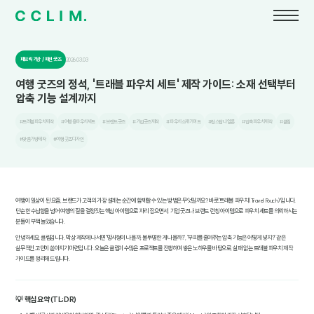
패브릭 가방 / 패션 굿즈
2026.03.03
여행 굿즈의 정석, '트래블 파우치 세트' 제작 가이드: 소재 선택부터
압축 기능 설계까지
#트래블파우치제작
#여행용파우치세트
#브랜드굿즈
#기업굿즈제작
#파우치소재가이드
#립스탑나일론
#압축파우치제작
#클림
#맞춤가방제작
#여행굿즈디자인
여행이 일상이 된 요즘, 브랜드가 고객의 가장 설레는 순간에 함께할 수 있는 방법은 무엇일까요? 바로 '트래블 파우치(Travel Pouch)'입니다.
단순한 수납함을 넘어 여행의 질을 결정짓는 핵심 아이템으로 자리 잡으면서, 기업 굿즈나 브랜드 런칭 아이템으로 파우치 세트를 의뢰하시는
분들이 부쩍 늘었습니다.
안녕하세요, 클림입니다. 막상 제작에 나서면 "망사형이 나을까, 불투명한 게 나을까?", "부피를 줄여주는 압축 기능은 어떻게 넣지?" 같은
실무적인 고민이 쏟아지기 마련입니다. 오늘은 클림이 수많은 프로젝트를 진행하며 쌓은 노하우를 바탕으로, 실패 없는 트래블 파우치 제작
가이드를 정리해 드립니다.
💡 핵심 요약 (TL;DR)