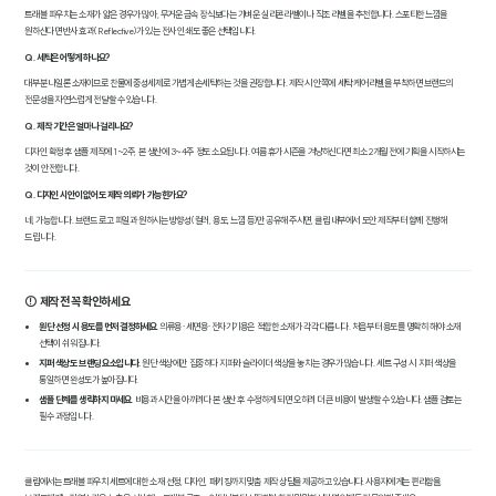
트래블 파우치는 소재가 얇은 경우가 많아, 무거운 금속 장식보다는 가벼운 실리콘 라벨이나 직조 라벨을 추천합니다. 스포티한 느낌을
원하신다면 반사 효과(Reflective)가 있는 전사 인쇄도 좋은 선택입니다.
Q. 세탁은 어떻게 하나요?
대부분 나일론 소재이므로 찬물에 중성세제로 가볍게 손세탁하는 것을 권장합니다. 제작 시 안쪽에 세탁 케어 라벨을 부착하면 브랜드의
전문성을 자연스럽게 전달할 수 있습니다.
Q. 제작 기간은 얼마나 걸리나요?
디자인 확정 후 샘플 제작에 1~2주, 본 생산에 3~4주 정도 소요됩니다. 여름 휴가 시즌을 겨냥하신다면 최소 2개월 전에 기획을 시작하시는
것이 안전합니다.
Q. 디자인 시안이 없어도 제작 의뢰가 가능한가요?
네, 가능합니다. 브랜드 로고 파일과 원하시는 방향성(컬러, 용도, 느낌 등)만 공유해 주시면, 클림 내부에서 도안 제작부터 함께 진행해
드립니다.
⚠️ 제작 전 꼭 확인하세요
원단 선정 시 용도를 먼저 결정하세요.
의류용·세면용·전자기기용은 적합한 소재가 각각 다릅니다. 처음부터 용도를 명확히 해야 소재
선택이 쉬워집니다.
지퍼 색상도 브랜딩 요소입니다.
원단 색상에만 집중하다 지퍼와 슬라이더 색상을 놓치는 경우가 많습니다. 세트 구성 시 지퍼 색상을
통일하면 완성도가 높아집니다.
샘플 단계를 생략하지 마세요.
비용과 시간을 아끼려다 본 생산 후 수정하게 되면 오히려 더 큰 비용이 발생할 수 있습니다. 샘플 검토는
필수 과정입니다.
클림에서는 트래블 파우치 세트에 대한 소재 선정, 디자인, 패키징까지 맞춤 제작 상담을 제공하고 있습니다. 사용자에게는 편리함을,