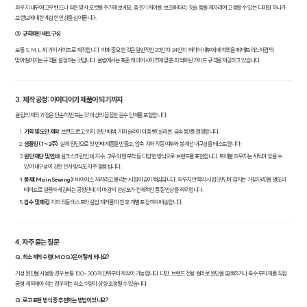
파우치 내부에 고무 밴드나 작은 망사 포켓을 추가해 보세요. 충전기 케이블, 보조배터리, 칫솔 등을 제자리에 고정할 수 있는 디테일 하나가
브랜드에 대한 세심한 인상을 심어줍니다.
③ 규격화된 세트 구성
보통 S, M, L 세 가지 사이즈로 제작합니다. 이때 중요한 것은 일반적인 20인치·24인치 캐리어 내부에 배치했을 때 테트리스처럼 딱
맞아떨어지는 규격을 설정하는 것입니다. 클림에서는 표준 캐리어 사이즈에 맞춘 최적화된 가이드 규격을 제공하고 있습니다.
3. 제작 공정: 아이디어가 제품이 되기까지
클림의 제작 과정은 단순히 '만드는 것' 이상의 꼼꼼한 검수 단계를 포함합니다.
기획 및 도안 제작
: 브랜드 로고 위치, 원단 배색, 지퍼 슬라이더 종류(실리콘, 금속 등)를 결정합니다.
샘플링 (1~2주)
: 실제 원단으로 첫 번째 제품을 만들고, 압축 지퍼 작동 여부와 봉제선 내구성을 테스트합니다.
원단 재단 및 인쇄
: 실크스크린 인쇄, 자수, 고무 와펜 부착 등 다양한 방식으로 브랜드를 표현합니다. 트래블 파우치는 세탁이 잦을 수
있어 내구성이 강한 전사 방식도 자주 활용됩니다.
봉제(Main Sewing)
: '바이어스 처리'라고 불리는 시접 마감이 핵심입니다. 파우치 안쪽의 시접(원단이 겹치는 가장자리)을 별도의
테이프로 깔끔하게 감싸는 공정인데, 이 마감의 완성도가 전체적인 품질 인상을 좌우합니다.
검수 및 패킹
: 지퍼 작동 테스트와 실밥 제거를 마친 후 개별 포장하여 배송합니다.
4. 자주 묻는 질문
Q. 최소 제작 수량(MOQ)은 어떻게 되나요?
기성 원단을 사용할 경우 보통 100~300개 단위부터 제작이 가능합니다. 다만, 브랜드 전용 컬러로 원단을 염색하거나 특수 부자재를 직접
금형 제작해야 하는 경우에는 최소 수량이 상향 조정될 수 있습니다.
Q. 로고 표현 방식 중 추천하는 방법이 있나요?