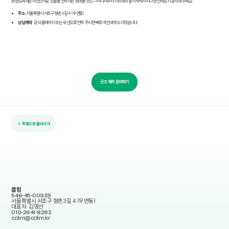
브랜드에게는 자연스러운 노출을 선사하는 트래블 굿즈—어디서부터 시작해야 할지 막막하시다면 언제든지 문의해 주세요.
주소
: 서울특별시 서초구 형촌3길 4 (우면동)
상담 예약
: 공식 홈페이지 또는 유선으로 연락 주시면 빠르게 안내해 드리겠습니다.
굿즈 제작 문의하기
← 목록으로 돌아가기
클림
546-45-00939
서울특별시 서초구 형촌3길 4 (우면동)
대표자: 김영선
010-2641-8263
cclim@cclim.kr