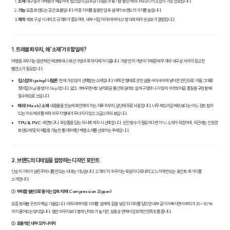
소재
: 내구성과 가벼움이 핵심이며, 립스탑(Ripstop) 나일론과 통기성 좋은 메쉬(Mesh)의 조합이 가장 선호됩니다.
기능
: 요즘 트렌드는 '공간 효율'입니다. 이중 지퍼를 활용한 압축 설계가 브랜드의 가치를 높입니다.
제작
: 세트 구성 시 사이즈 규격화가 중요하며, 내부 시접 처리(바이어스) 방식에 따라 완성도가 결정됩니다.
1. 트래블 파우치, 왜 '소재'가 8할일까?
여행용 파우치는 일반적인 에코백이나 패션 가방과 목적 자체가 다릅니다. 가방 안의 가방이기 때문에 '무게'와 '내구성' 사이의 정교한
밸런스가 필요합니다.
립스탑(Ripstop) 나일론
: 현재 가장 많이 선택받는 소재입니다. 바둑판 형태로 강한 실을 사이사이에 넣어 짠 원단으로, 이름 그대로
찢어짐(Rip)을 방지(Stop)합니다. 얇고 가벼우면서도 날카로운 물건에 걸려도 쉽게 구멍이 나지 않아, 아웃도어급 품질을 구현할 때
필수적으로 쓰입니다.
메쉬(Mesh) 소재
: 내용물을 한눈에 확인해야 하는 의류 파우치 상단에 주로 사용합니다. 너무 부드러운 메쉬보다는 어느 정도 힘이
있는 '하드 메쉬'를 써야 파우치 형태가 무너지지 않고 고급스러워 보입니다.
TPU & PVC
: 세면도구나 화장품을 담는 워시백 제작 시 선택합니다. 완전 방수가 필요하다면 TPU 소재가 적합하며, 최근에는 친환경
트렌드에 맞춰 재활용 가능한 폴리우레탄 계열 소재를 선호하는 추세입니다.
2. 브랜드의 디테일을 결정하는 디자인 포인트
단순히 지퍼가 달린 주머니를 만드는 시대는 지났습니다. 고객이 "이 파우치는 확실히 다르네"라고 느끼게 만드는 포인트 세 가지를
소개합니다.
① 부피를 절반으로 줄이는 압축 지퍼(Compression Zipper)
요즘 트래블 굿즈의 핵심 기술입니다. 테두리에 이중 지퍼를 설계해, 짐을 넣은 뒤 지퍼를 닫으면 내부 공기가 빠지면서 부피가 30~50%
까지 줄어드는 방식입니다. 일반 파우치보다 봉제 난이도가 높지만, 실용성 면에서 압도적인 만족도를 줍니다.
② 효율적인 내부 오거나이저