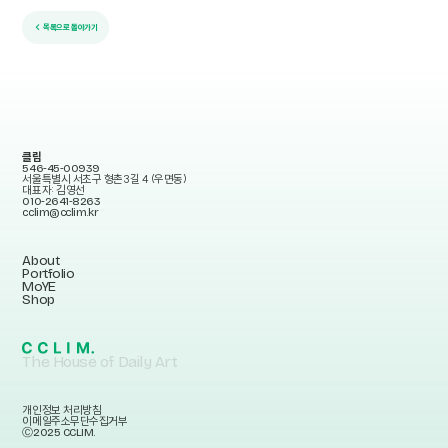
← 목록으로 돌아가기
클림
546-45-00939
서울특별시 서초구 형촌3길 4 (우면동)
대표자: 김영선
010-2641-8263
cclim@cclim.kr
About
Portfolio
MoYE
Shop
The House of Daily Art
개인정보 처리방침
이메일주소무단수집거부
Ⓒ2025 CCLIM.