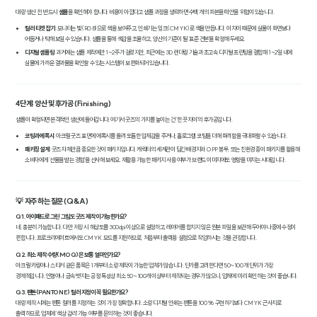
대량 생산 전, 반드시
샘플
을 확인해야 합니다. 비용이 아깝다고 샘플 과정을 생략하면 수백 개의 파본을 떠안을 위험이 있습니다.
컬러 타겟 잡기
: 모니터는 빛(RGB)으로 색을 보여주고, 인쇄기는 잉크(CMYK)로 색을 만듭니다. 이 차이 때문에 실물이 화면보다
어둡거나 탁해 보일 수 있습니다. 샘플을 통해 색감을 조율하고, 양산의 기준이 될 '표준 견본'을 확정해 두세요.
디지털 샘플링
: 과거에는 샘플 제작에만 1~2주가 걸렸지만, 최근에는 3D 렌더링 기술과 초고속 디지털 프린팅을 결합해 1~2일 내에
실물에 가까운 결과물을 확인할 수 있는 시스템이 보편화되어 있습니다.
4단계: 양산 및 후가공 (Finishing)
샘플이 확정되면 본격적인 생산에 들어갑니다. 여기서 굿즈의 가치를 높이는 건 '한 끗 차이'의 후가공입니다.
코팅과 에폭시
: 아크릴 굿즈 표면에 에폭시를 올려 도톰한 입체감을 주거나, 홀로그램 코팅을 더해 화려함을 극대화할 수 있습니다.
패키징 설계
: 굿즈 자체만큼 중요한 것이 패키지입니다. 캐릭터의 세계관이 담긴 배경지와 OPP 봉투, 또는 친환경 종이 패키지를 활용해
소비자에게 '선물을 받는 경험'을 선사해 보세요. 재활용 가능한 패키지 사용 여부가 브랜드 이미지에도 영향을 미치는 시대입니다.
💡 자주 하는 질문 (Q&A)
Q1. 아이패드로 그린 그림도 굿즈 제작이 가능한가요?
네, 충분히 가능합니다. 다만 저장 시 해상도를 300dpi 이상으로 설정하고, 레이어를 합치지 않은 원본 파일을 보관해 두어야 나중에 수정이
편합니다. 프로크리에이트에서도 CMYK 모드를 지원하므로, 처음부터 출력용 설정으로 작업하시는 것을 권장합니다.
Q2. 최소 제작 수량(MOQ)은 보통 얼마인가요?
아크릴 키링이나 스티커 같은 품목은 1개부터 소량 제작이 가능한 업체가 많습니다. 단가를 고려한다면 50~100개 단위가 가장
경제적입니다. 인형이나 금속 뱃지는 공정 특성상 최소 50~100개 이상부터 제작되는 경우가 많으니, 업체에 미리 확인하는 것이 좋습니다.
Q3. 팬톤(PANTONE) 컬러 지정이 꼭 필요한가요?
대량 제작 시에는 팬톤 컬러를 지정하는 것이 가장 정확합니다. 소량 디지털 인쇄는 팬톤을 100% 구현하기보다 CMYK 근사치로
출력하므로, 업체에 '색상 감리' 가능 여부를 문의하는 것이 좋습니다.