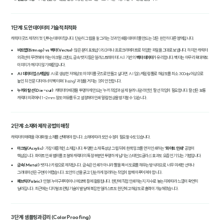
1단계: 도안 데이터의 기술적 최적화
캐릭터 굿즈 제작의 첫 단추는 '데이터'입니다. 단순히 그림을 잘 그리는 것과 '인쇄용 데이터'를 만드는 것은 완전히 다른 영역입니다.
비트맵(Bitmap) vs 벡터(Vector)
: 많은 분이 포토샵(PSD)이나 프로크리에이트로 작업한 파일을 그대로 보냅니다. 하지만 캐릭터
외곽선이 뚜렷해야 하는 아크릴 스탠드, 금속 뱃지 등은 일러스트레이터(AI) 기반의
벡터 데이터
가 유리합니다. 벡터는 아무리 확대해도
이미지가 깨지지 않기 때문입니다.
AI 데이터 업스케일링
: AI로 생성한 저해상도 이미지를 굿즈로 만들고 싶다면, AI 업스케일링 툴로 해상도를 최소 300dpi 이상으로
높인 뒤 전문 디자이너의 '벡터화(Tracing)' 과정을 거치는 것이 안전합니다.
누끼와 칼선(Die-cut)
: 캐릭터의 배경을 투명하게 만드는 '누끼 작업'과 실제 잘려 나갈 라인인 '칼선' 작업이 필요합니다. 칼선은 보통
캐릭터 외곽에서 1~2mm 정도 여유를 두고 설정해야 인쇄 밀림 현상을 방지할 수 있습니다.
2단계: 소재와 제작 공법의 매칭
캐릭터의 매력을 극대화할 소재를 선택해야 합니다. 소재에 따라 도안 수정이 필요할 수도 있습니다.
아크릴(Acrylic)
: 가장 대중적인 소재입니다. 투명한 소재 특성상 그림 뒤에 흰색 잉크를 먼저 인쇄하는
'화이트 인쇄'
공정이
핵심입니다. 화이트 인쇄 범위를 조절해 캐릭터의 특정 부분만 투명하게 남기는 '스테인드글라스' 효과도 요즘 인기 있는 기법입니다.
금속(Metal)
: 뱃지나 키링으로 제작됩니다. 금속은 인쇄가 아니라 '틀'을 짜서 도료를 채우는 방식이므로, 너무 미세한 선이나
그라데이션은 구현이 어렵습니다. 도안의 선을 굵고 단순하게 정리하는 작업이 함께 이루어져야 합니다.
패브릭(Fabric)
: 인형(누이구루미)이나 에코백 등에 활용됩니다. 원단에 직접 인쇄하는지, 자수로 놓는지에 따라 느낌이 확연히
달라집니다. 최근에는 디지털 프린팅 기술이 발달해 복잡한 일러스트도 원단에 고해상도로 출력이 가능해졌습니다.
3단계: 샘플링과 감리 (Color Proofing)