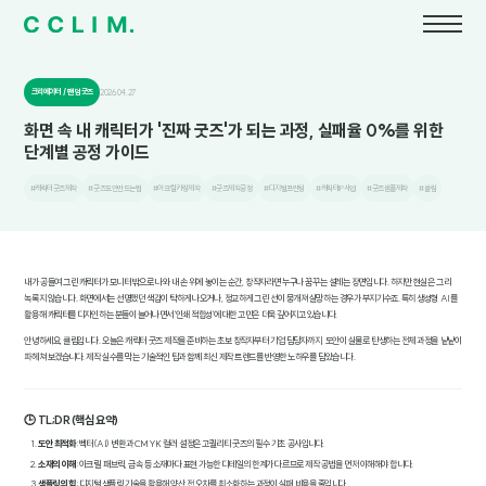
크리에이터 / 팬덤 굿즈
2026.04.27
화면 속 내 캐릭터가 '진짜 굿즈'가 되는 과정, 실패율 0%를 위한
단계별 공정 가이드
#캐릭터굿즈제작
#굿즈도안만드는법
#아크릴키링제작
#굿즈제작공정
#디지털프린팅
#캐릭터IP사업
#굿즈샘플제작
#클림
내가 공들여 그린 캐릭터가 모니터 밖으로 나와 내 손 위에 놓이는 순간, 창작자라면 누구나 꿈꾸는 설레는 장면입니다. 하지만 현실은 그리
녹록지 않습니다. 화면에서는 선명했던 색감이 탁하게 나오거나, 정교하게 그린 선이 뭉개져 실망하는 경우가 부지기수죠. 특히 생성형 AI를
활용해 캐릭터를 디자인하는 분들이 늘어나면서 '인쇄 적합성'에 대한 고민은 더욱 깊어지고 있습니다.
안녕하세요, 클림입니다. 오늘은 캐릭터 굿즈 제작을 준비하는 초보 창작자부터 기업 담당자까지, 도안이 실물로 탄생하는 전체 과정을 낱낱이
파헤쳐 보겠습니다. 제작 실수를 막는 기술적인 팁과 함께 최신 제작 트렌드를 반영한 노하우를 담았습니다.
🕒 TL;DR (핵심 요약)
도안 최적화
: 벡터(AI) 변환과 CMYK 컬러 설정은 고퀄리티 굿즈의 필수 기초 공사입니다.
소재의 이해
: 아크릴, 패브릭, 금속 등 소재마다 표현 가능한 디테일의 한계가 다르므로 제작 공법을 먼저 이해해야 합니다.
샘플링의 힘
: 디지털 샘플링 기술을 활용해 양산 전 오차를 최소화하는 과정이 실패 비용을 줄입니다.