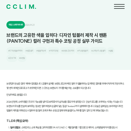
리빙 / 스테이셔너리
2026.04.23
브랜드의 고유한 색을 입히다: 디자인 텀블러 제작 시 팬톤
(PANTONE) 컬러 구현과 특수 코팅 공정 실무 가이드
#디자인텀블러제작
#팬톤컬러
#텀블러인쇄
#파우더코팅
#브랜드굿즈제작
#커스텀텀블러
#스테인리스텀블러
#클림
#굿즈기획
#브랜딩
브랜딩의 완성은 결국 '색'에서 결정됩니다. 공들여 설계한 브랜드 로고와 메인 컬러가 텀블러라는 입체적인 결과물 위에서 탁하게 구현되거나,
몇 번의 세척만으로 로고가 흐릿해진다면 그 굿즈는 브랜드의 가치를 훼손하는 소모품이 되고 맙니다.
안녕하세요, 클림입니다.
2026년 현재, 소비자들은 굿즈의 기능성을 넘어 '오브제'로서의 심미성을 중요하게 생각합니다. 단순히 로고를 크게 박는 시대는 지났습니다.
브랜드의 무드를 한눈에 보여주는 정교한 컬러 매칭과 손끝에 닿는 질감(Texture)까지 설계해야 합니다. 오늘은 실패 없는 프리미엄 디자인
텀블러 제작을 위해 반드시 알아야 할 컬러 조색과 특수 코팅 공정에 대해 클림의 노하우를 담아 깊이 있게 다뤄보겠습니다.
TL;DR (핵심 요약)
컬러 정밀도
: 스테인리스 소재 특성을 고려해 팬톤(PANTONE) C 계열 컬러를 기준으로 조색하되, 소재별 발색 차이를 반드시