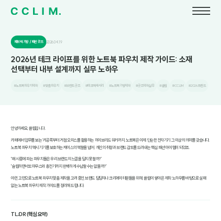
패브릭 가방 / 패션 굿즈
2026.04.19
2026년 테크 라이프를 위한 노트북 파우치 제작 가이드: 소재
선택부터 내부 설계까지 실무 노하우
#노트북파우치제작
#맞춤파우치
#브랜드굿즈
#테크액세서리
#노트북가방제작
#굿즈제작실무
#클림
#CCLIM
#2026트렌드
안녕하세요, 클림입니다.
카페에서 업무를 보는 '카공족'부터 거점 오피스를 활용하는 하이브리드 워커까지, 노트북은 이제 단순한 전자기기 그 이상의 의미를 갖습니다.
노트북 파우치 역시 기기를 보호하는 케이스의 역할을 넘어, 개인의 취향과 브랜드 감도를 드러내는 핵심 패션 아이템이 되었죠.
"왜 시중에 파는 파우치들은 우리 브랜드의 느낌을 담지 못할까?"
"슬림하면서도 마우스와 충전기까지 완벽하게 수납할 수는 없을까?"
이런 고민으로 노트북 파우치 맞춤 제작을 고려 중인 브랜드 담당자나 크리에이터분들을 위해, 클림이 쌓아온 제작 노하우를 바탕으로 실패
없는 노트북 파우치 제작 가이드를 정리해 드립니다.
TL;DR (핵심 요약)