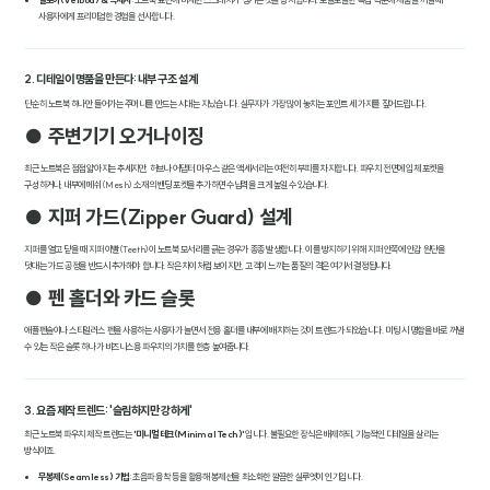
사용자에게 프리미엄한 경험을 선사합니다.
2. 디테일이 명품을 만든다: 내부 구조 설계
단순히 노트북 하나만 들어가는 주머니를 만드는 시대는 지났습니다. 실무자가 가장 많이 놓치는 포인트 세 가지를 짚어드립니다.
● 주변기기 오거나이징
최근 노트북은 점점 얇아지는 추세지만, 허브나 어댑터, 마우스 같은 액세서리는 여전히 부피를 차지합니다. 파우치 전면에 입체 포켓을
구성하거나, 내부에 메쉬(Mesh) 소재의 밴딩 포켓을 추가하면 수납력을 크게 높일 수 있습니다.
● 지퍼 가드(Zipper Guard) 설계
지퍼를 열고 닫을 때 지퍼 이빨(Teeth)이 노트북 모서리를 긁는 경우가 종종 발생합니다. 이를 방지하기 위해 지퍼 안쪽에 안감 원단을
덧대는 '가드' 공정을 반드시 추가해야 합니다. 작은 차이처럼 보이지만, 고객이 느끼는 품질의 격은 여기서 결정됩니다.
● 펜 홀더와 카드 슬롯
애플펜슬이나 스타일러스 펜을 사용하는 사용자가 늘면서 전용 홀더를 내부에 배치하는 것이 트렌드가 되었습니다. 미팅 시 명함을 바로 꺼낼
수 있는 작은 슬롯 하나가 비즈니스용 파우치의 가치를 한층 높여줍니다.
3. 요즘 제작 트렌드: '슬림하지만 강하게'
최근 노트북 파우치 제작 트렌드는
'미니멀 테크(Minimal Tech)'
입니다. 불필요한 장식은 배제하되, 기능적인 디테일을 살리는
방식이죠.
무봉제(Seamless) 기법
: 초음파 융착 등을 활용해 봉제선을 최소화한 깔끔한 실루엣이 인기입니다.