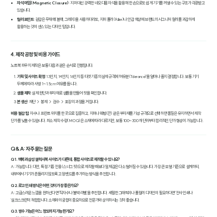
자석 여밈(Magnetic Closure)
: 지퍼 대신 강력한 네오디뮴 자석을 활용해 한 손으로도 쉽게 기기를 꺼낼 수 있는 구조가 각광받고
있습니다.
컬러 포인트
: 겉감은 무채색(블랙, 그레이)을 사용하더라도, 지퍼 풀러(Puller)나 안감 색상에 브랜드의 시그니처 컬러를 과감하게
활용하는 것이 센스 있는 디자인 팁입니다.
4. 제작 공정 및 비용 가이드
노트북 파우치 제작은 보통 다음과 같은 순서로 진행됩니다.
기획 및 사이즈 확정
: 13인치, 14인치, 16인치 등 타겟 기종의 실제 규격에 '여유분(Tolerance)'을 얼마나 줄지 결정합니다. 보통 기기
두께에 따라 사방 1~1.5cm 여유를 둡니다.
샘플 제작
: 실제 원단과 부자재로 샘플을 만들어 핏을 확인합니다.
본 생산
: 재단 → 봉제 → 검수 → 포장의 과정을 거칩니다.
비용 절감 팁:
자수나 프린트 위치를 한 곳으로 집중하고, 지퍼나 웨빙(끈) 같은 부자재를 기성 규격으로 선택하면 품질은 유지하면서 제작
단가를 낮출 수 있습니다. 최소 제작 수량(MOQ)은 소재에 따라 다르지만, 보통 100~300개 단위부터 합리적인 단가 형성이 가능합니다.
Q&A: 자주 묻는 질문
Q1. 맥북과 삼성 갤럭시북 사이즈가 다른데, 통합 사이즈로 제작할 수 있나요?
A: 가능합니다. 다만, 특정 기종 전용(스너그 핏)으로 제작할 때보다 일체감은 다소 떨어질 수 있습니다. 가장 큰 모델 기준으로 설계하되,
내부에서 기기가 흔들리지 않도록 고정 밴드를 추가하는 방식을 추천합니다.
Q2. 로고 인쇄 방식은 어떤 것이 가장 좋은가요?
A: 고급스러운 느낌을 원하신다면 '직자수'나 '불박 라벨'을 추천합니다. 세밀한 그래픽이나 풀컬러 디자인이 필요하다면 '전사 인쇄'나
'실크스크린'이 적합합니다. 소재와의 궁합이 중요하므로 전문가와 상의하시는 것이 좋습니다.
Q3. 방수 기능은 어느 정도까지 가능한가요?