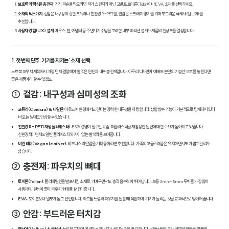
보호력의 핵심은 충전재
: 기기 파손을 막으려면 저가 스펀지가 아닌 고발포 토이론(Toilon)이나 EVA 소재를 선택하세요.
소재의 믹스매치
: 겉감은 내구성이 강한 코듀라나 친환경 R-PET를, 안감은 스크래치 방지를 위해 부드러운 극세사(벨보아)를
추천합니다.
사용자 경험(UX) 설계
: 마우스, 펜, 어댑터 등 주변기기 수납을 고려한 내부 파티션 설계가 제품의 완성도를 결정합니다.
1. 첫 번째 단추: 기기를 지키는 '소재' 선택
노트북 파우치 제작에서 가장 먼저 결정해야 할 것은 원단과 내부 충전재입니다. 아무리 디자인이 예뻐도 본연의 기능인 '보호'를 놓친다면
좋은 제품이라 할 수 없겠죠.
① 겉감: 내구성과 심미성의 조화
코듀라(Cordura) & 나일론
: 아웃도어 환경에서도 견디는 강력한 내구성을 자랑합니다. 생활 방수 기능이 기본적으로 탑재되어 있어
비 오는 날에도 안심할 수 있습니다.
친환경 R-PET(재생 폴리에스터)
: ESG 경영이 필수인 요즘, 폐플라스틱을 재활용한 원단에 대한 수요가 높아지고 있습니다.
친환경적이면서도 일반 폴리에스터와 차이 없는 발색력을 보여줍니다.
비건 레더(Vegan Leather)
: 비즈니스 라인업을 기획 중이라면 추천합니다. 가죽의 고급스러움은 유지하면서도 가볍고 관리가
쉽습니다.
② 충전재: 파우치의 뼈대
토이론(Toilon)
: 폴리에틸렌을 발포시킨 소재로, 가벼우면서도 충격 흡수력이 뛰어납니다. 보통 3mm~5mm 두께를 가장 많이
사용하며, 탄성이 좋아 파우치 형태를 잘 잡아줍니다.
EVA
: 토이론보다 밀도가 높고 단단합니다. 하드쉘 느낌의 파우치를 원할 때 적합하며, 기기가 눌리는 것을 효과적으로 방어해 줍니다.
③ 안감: 부드러운 터치감
벨보아(Velboa) & 극세사
: 노트북 표면에 미세한 스크래치가 생기는 것을 방지합니다. 보들보들한 촉감 덕분에 제품을 꺼낼 때