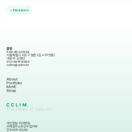
← 목록으로 돌아가기
클림
546-45-00939
서울특별시 서초구 형촌3길 4 (우면동)
대표자: 김영선
010-2641-8263
cclim@cclim.kr
About
Portfolio
MoYE
Shop
The House of Daily Art
개인정보 처리방침
이메일주소무단수집거부
Ⓒ2025 CCLIM.