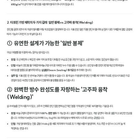
650g/㎡
이상의 헤비 타포린을 사용해야 형태가 무너지지 않습니다.
2. 타포린 가방 제작의 두 가지 갈래: 일반 봉제 vs 고주파 융착(Welding)
원단을 골랐다면 이제 가방의 형태를 어떻게 조립할지 결정해야 합니다. 타포린은 일반 직물 원단과 물리적 성질이 다르기 때문에 결합 공법에
따라 기능과 디자인이 크게 달라집니다.
① 유연한 설계가 가능한 '일반 봉제'
미싱(재봉틀)을 이용해 바느질하는 방식입니다.
장점:
곡선 패턴이나 복잡한 내부 지퍼 포켓 등 디테일한 수납 공간을 구현하기 쉽고, 소량 제작 시에도 접근성이 좋습니다.
단점:
바늘이 원단을 뚫기 때문에 바늘구멍 사이로 미세한 누수가 발생할 수 있습니다. 완전 방수를 원한다면 봉제선 안쪽에 방수
테이프를 열풍으로 붙여 막아주는
심실링(Seam Sealing) 후가공
을 추가해야 합니다.
실무 팁:
타포린은 한 번 바늘구멍이 나면 되돌릴 수 없습니다. 봉제 실수가 발생하면 원단 전체를 폐기해야 하므로, 반드시 타포린 가공
경험이 많은 숙련된 전용 공장에서 진행해야 불량률을 줄일 수 있습니다.
② 완벽한 방수 완성도를 자랑하는 '고주파 융착
(Welding)'
실과 바늘을 전혀 사용하지 않고, 고주파 전류로 원단 접합면에 순간적인 열을 가해 분자 단위로 녹여 붙이는 기술입니다.
장점:
바늘구멍이 존재하지 않아
100% 완전 방수
가 가능합니다. 실밥이 풀릴 염려가 없고, 가방 겉면이 극도로 깔끔하고 모던한 인상을
줍니다. 아웃도어 브랜드의 드라이백(Dry Bag)이나 프리미엄 방수 백팩 제작 시 주로 쓰이는 공법입니다.
단점:
가방 형태에 맞는 전용 금형(Molding)을 새로 제작해야 하므로 초기 개발 비용이 발생하며, 최소 주문 수량(MOQ)이 높게
책정되는 편입니다.