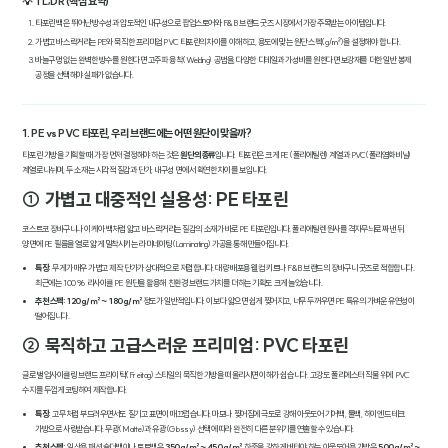
💡 TL;DR (핵심 요약)
타포린 백은 뛰어난 방수성과 압도적인 내구성으로 팝업스토어와 F&B 브랜드 굿즈 시장에서 가장 주목받는 아이템입니다.
가볍고 바스락거리는 PE와 묵직한 프리미엄 PVC 타포린의 차이를 이해하고, 용도에 맞는 원단 스펙(g/㎡)을 설정해야 합니다.
바늘구멍 없는 완벽한 방수를 원한다면 고주파 융착(Welding) 공법을, 다양한 디테일과 가성비를 원한다면 보강재를 더한 일반 봉제
공정을 선택해야 실패가 없습니다.
1. PE vs PVC 타포린, 우리 브랜드에는 어떤 원단이 맞을까?
타포린 가방을 기획할 때 가장 먼저 결정해야 하는 것은
원단의 종류
입니다. 타포린은 크게 PE(폴리에틸렌) 계열과 PVC(폴리염화비닐)
계열로 나뉘며, 두 소재는 시각적 질감과 단가, 내구성 면에서 확연한 차이를 보입니다.
① 가볍고 대중적인 실용성: PE 타포린
코스트코 장바구니나 이케아 백처럼 얇고 바스락거리는 질감의 소재가 바로 PE 타포린입니다. 폴리에틸렌 원사를 격자무늬로 짜낸 뒤,
양면에 PE 필름을 열로 얇게 밀착시키는 라미네이팅(Laminating) 가공을 통해 만들어집니다.
특징:
무게가 매우 가볍고 제작 단가가 상대적으로 저렴합니다. 대량 배포용 웰컴 키트나 F&B 브랜드의 장바구니 굿즈로 적합합니다.
최근에는 100% 리사이클 PE 원단을 활용해 친환경 브랜드 가치를 더하는 기획도 크게 늘었습니다.
추천 스펙:
120g/㎡ ~ 180g/㎡
정도가 일반적입니다. 이보다 얇으면 쉽게 찢어지고, 너무 두꺼우면 PE 특유의 가벼운 유연성이
떨어집니다.
② 묵직하고 고급스러운 프리미엄: PVC 타포린
글로벌 업사이클링 브랜드 프라이탁(Freitag) 스타일의 묵직한 가방을 떠올리시면 이해가 쉽습니다. 고강도 폴리에스터 직물 위에 PVC
수지를 두껍게 코팅하여 제작합니다.
특징:
고무처럼 부드러우면서도 질기고 표면이 매끄럽습니다. 마모나 찢어짐에 극도로 강해 아웃도어 기어백, 툴백, 하이엔드 테크
가방으로 사랑받습니다. 무광(Matte)과 유광(Glossy) 선택에 따라 완전히 다른 분위기를 연출할 수 있습니다.
추천 스펙:
일상용 패션 숄더백이나 토트백은
350g/㎡ ~ 450g/㎡
, 하중을 강하게 버텨야 하는 아웃도어용 가방은
500g/㎡ ~