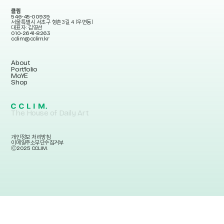
클림
546-45-00939
서울특별시 서초구 형촌3길 4 (우면동)
대표자: 김영선
010-2641-8263
cclim@cclim.kr
About
Portfolio
MoYE
Shop
The House of Daily Art
개인정보 처리방침
이메일주소무단수집거부
Ⓒ2025 CCLIM.