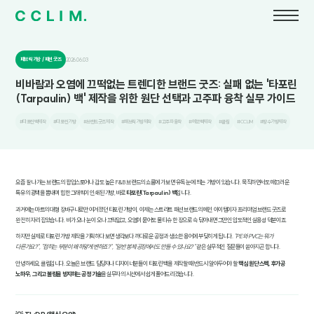
패브릭 가방 / 패션 굿즈
2026.06.03
비바람과 오염에 끄떡없는 트렌디한 브랜드 굿즈: 실패 없는 '타포린
(Tarpaulin) 백' 제작을 위한 원단 선택과 고주파 융착 실무 가이드
#타포린백제작
#타포린가방
#브랜드굿즈제작
#패브릭가방제작
#고주파융착
#에코백제작
#클림
#CCLIM
#방수가방제작
요즘 잘 나가는 브랜드의 팝업스토어나 감도 높은 F&B 브랜드의 쇼룸에 가보면 유독 눈에 띄는 가방이 있습니다. 묵직하면서도 매끄러운
특유의 광택을 뽐내며 힙한 그래픽이 인쇄된 가방, 바로
타포린(Tarpaulin) 백
입니다.
과거에는 마트의 대형 장바구니로만 여겨졌던 타포린 가방이, 이제는 스트리트 패션 브랜드의 메인 아이템이자 프리미엄 브랜드 굿즈로
완전히 자리 잡았습니다. 비가 오나 눈이 오나 끄떡없고, 오염이 묻어도 물티슈 한 장으로 슥 닦아내면 그만인 압도적인 실용성 덕분이죠.
하지만 실제로 타포린 가방 제작을 기획하다 보면 생각보다 까다로운 공정과 생소한 용어에 부딪히게 됩니다.
"PE와 PVC는 뭐가
다른가요?", "접히는 부분이 왜 하얗게 변하죠?", "일반 봉제 공장에서도 만들 수 있나요?"
같은 실무적인 질문들이 쏟아지곤 합니다.
안녕하세요, 클림입니다. 오늘은 브랜드 담당자나 디자이너분들이 타포린 백을 제작할 때 반드시 알아두어야 할
핵심 원단 스펙, 후가공
노하우, 그리고 불량을 방지하는 공정 기술
을 실무자의 시선에서 쉽게 풀어드리겠습니다.