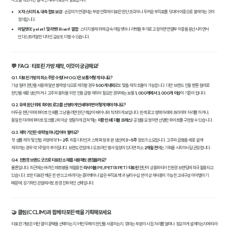
X자 스티치 & 내측 합포 보강:
손잡이가 연결되는 부분 안쪽에 타포린 원단 조각이나 두꺼운 부직포를 덧대어 이중으로 봉제하는 것이
정석입니다.
아일렛(Eyelet) 및 리벳(Rivet) 결합:
스티치 봉제 위에 금속 아일렛이나 리벳을 추가로 고정하면 연결부 하중을 분산시키면서
인더스트리얼한 디자인 감성도 더할 수 있습니다.
💬 FAQ : 타포린 가방 제작, 이것이 궁금해요!
Q1. 타포린 가방의 최소 주문 수량(MOQ)은 보통 어떻게 되나요?
기성 컬러 원단을 사용해 일반 봉제 방식으로 제작할 경우
500개 내외
로도 맞춤 제작 조율이 가능합니다. 다만 브랜드 전용 팬톤 컬러로
원단을 새로 생산하거나 고주파 융착을 위한 전용 금형 제작이 필요한 경우에는 보통
1,000개에서 3,000개 이상
이 기준이 됩니다.
Q2. 유색 원단 위에 화이트 로고를 선명하게 인쇄하려면 어떻게 해야 하나요?
어두운 원단 위에 화이트 인쇄를 그냥 올리면 원단 색상이 배어 나와 칙칙하게 보입니다. 흰색 로고 영역 아래에 프라이머 처리를 하거나,
동일한 자리에 화이트 잉크를 2회 이상 정밀하게 겹쳐 찍는
이중 인쇄(더블 프레스)
공정을 요청하면 선명한 화이트를 구현할 수 있습니다.
Q3. 제작 기간은 대략 얼마나 잡아야 할까요?
첫 샘플 제작 및 컨펌 과정에 약
1~2주
, 최종 디자인과 스펙 확정 후 본 생산에
3~5주
정도가 소요됩니다. 고주파 금형을 새로 설계·
제작하는 경우 약 1주일이 추가됩니다. 브랜드 런칭이나 오프라인 행사 일정이 있다면 최소
2개월 전
에는 기획을 시작하시길 권장합니다.
Q4. 친환경 브랜드 굿즈로 타포린 소재를 사용해도 괜찮을까요?
물론입니다. 최근에는 버려진 페트병을 재활용한
리사이클 PE/PET(RPET) 타포린
원단이 상용화되어 친환경 브랜딩에 적극 활용되고
있습니다. 또한 타포린 백은 한 번 쓰고 버려지는 종이백이나 얇은 부직포 백과 달리 수십 번 이상 재사용이 가능한 고내구성 아이템이기
때문에, 장기적인 관점에서도 환경 친화적인 선택입니다.
🤝 클림(CCLIM)과 함께 타포린 백을 기획해보세요
타포린 가방은 어떤 결의 광택을 선택하는지, 어떤 두께의 원단을 사용하는지, 꺾이는 부분의 시접 처리를 얼마나 정교하게 설계하는지에 따라