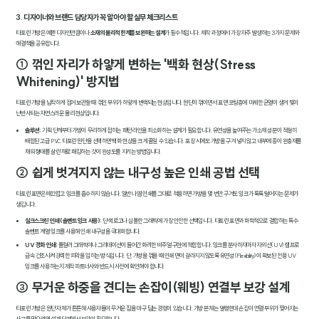
3. 디자이너와 브랜드 담당자가 꼭 알아야 할 실무 체크리스트
타포린 가방은 예쁜 디자인만큼이나
소재의 물리적 한계를 보완하는 설계
가 필수적입니다. 제작 과정에서 가장 자주 발생하는 3가지 문제와
해결책을 공유합니다.
① 꺾인 자리가 하얗게 변하는 '백화 현상(Stress
Whitening)' 방지법
타포린 가방을 납작하게 접어 보관할 때 꺾인 부위가 하얗게 변색되는 현상입니다. 원단이 꺾이면서 표면 코팅층에 미세한 균열이 생겨 빛이
난반사되는 자연스러운 물리 현상입니다.
솔루션:
기획 단계부터 가방이 무리하게 접히는 패턴 라인을 최소화하는 설계가 필요합니다. 유연성을 높여주는 가소제 성분이 적절히
배합된 고급 PVC 타포린 원단을 선택하면 백화 현상을 크게 줄일 수 있습니다. 포장 시에도 가방을 구겨 넣지 않고 내부에 종이 완충재를
채워 형태를 살린 채로 패킹하는 것이 완성도를 지키는 방법입니다.
② 쉽게 벗겨지지 않는 내구성 높은 인쇄 공법 선택
타포린 표면은 매끄럽고 잉크를 흡수하지 않습니다. 일반 나염 인쇄를 그대로 적용하면 가방을 몇 번만 구겨도 잉크가 툭툭 떨어지는 문제가
생깁니다.
실크스크린 인쇄 (솔벤트 잉크 사용):
단색 로고나 심플한 그래픽에 가장 안전한 선택입니다. 타포린 표면과 화학적으로 결합하는 특수
솔벤트 계열 잉크를 사용해 인쇄 내구성을 극대화합니다.
UV 경화 인쇄:
풀컬러 그래픽이나 그라데이션이 들어간 화려한 비주얼 구현에 적합합니다. 잉크를 분사하자마자 자외선(UV) 램프로
급속 건조시켜 강력한 피막을 입히는 방식입니다. 단, 가방을 꺾을 때 인쇄 면이 갈라지지 않도록 유연성(Flexibility)이 확보된 전용 UV
잉크를 사용하는지 제작 파트너사와 반드시 사전에 확인해야 합니다.
③ 무거운 하중을 견디는 손잡이(웨빙) 연결부 보강 설계
타포린 가방은 원단 자체가 튼튼해 사용자들이 무거운 짐을 마구 담는 경향이 있습니다. 가방 본체는 멀쩡한데 손잡이 연결 부위가 찢어지는
사고를 막으려면 설계 단계에서 보강이 필요합니다.