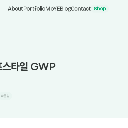
About
Portfolio
MoYE
Blog
Contact
Shop
이프스타일 GWP
#클림