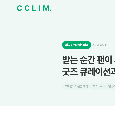
2026.05.14
리빙 / 스테이셔너리
받는 순간 팬이
굿즈 큐레이션과
#브랜드사은품제작
#라이프스타일굿