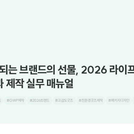
 되는 브랜드의 선물, 2026 라
 제작 실무 매뉴얼
즈
#GWP제작
#2026트렌드
#고감도굿즈
#친환경굿즈제작
#패키지디자인