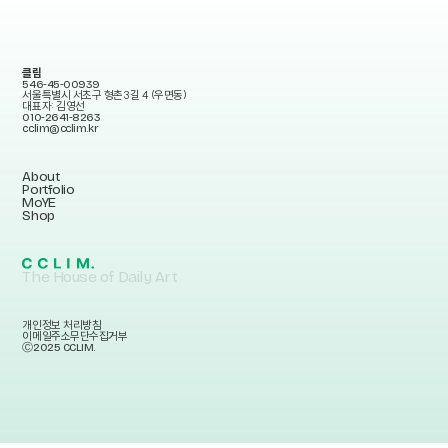
클림
546-45-00939
서울특별시 서초구 형촌3길 4 (우면동)
대표자: 김영선
010-2641-8263
cclim@cclim.kr
About
Portfolio
MoYE
Shop
The House of Daily Art
개인정보 처리방침
이메일주소무단수집거부
Ⓒ2025 CCLIM.