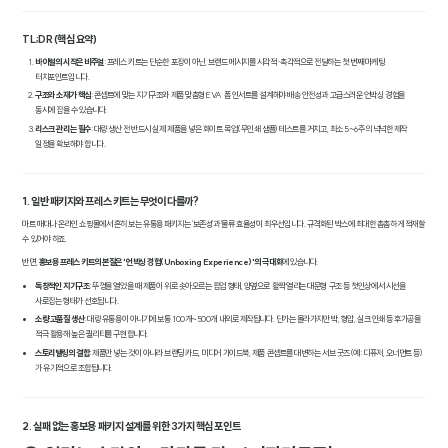
TL;DR (핵심 요약)
바이럴의 시작은 비주얼
: 프레스 키트는 단순한 포장이 아닌, 브랜드 메시지를 시각적·촉각적으로 전달하는 첫 번째 마케팅
터치포인트입니다.
구조와 소재가 핵심
: 콘셉트에 맞는 지기구조와 제품 맞춤형 EVA 폼 인서트를 설계해야 배송 안전성과 고급스러운 언박싱 경험을
동시에 잡을 수 있습니다.
리스크 관리는 필수
: 대량 생산 전 반드시 실제 제품을 넣은 화이트 목업(무인쇄 샘플) 테스트를 거치고, 최소 5~6주의 넉넉한 제작
일정을 확보해야 합니다.
1. 일반 패키지와 프레스 키트는 무엇이 다를까?
마트 매대나 온라인 쇼핑몰에서 흔히 보는 유통용 패키지는 '보존성'과 '물류 효율성'이 최우선입니다. 규격화된 박스에 최대한 촘촘하게 적재할
수 있어야 하죠.
반면,
홍보용 프레스 키트의 본질은 '언박싱 경험(Unboxing Experience)'의 극대화
에 있습니다.
독창적인 지기구조
: 뚜껑을 열었을 때 제품이 위로 솟아오르는 팝업 형태, 양옆으로 활짝 열리는 대문형 구조 등 첫인상에서 시선을
사로잡는 형태가 선호됩니다.
소량 고품질 생산
: 대량 유통용이 아니기에 보통 100개~500개 내외로 제작됩니다. 단가는 올라가지만 박, 형압, 실크 인쇄 등 후가공을
적극 활용해 높은 퀄리티를 구현합니다.
스토리텔링의 결합
: 제품만 넣는 것이 아니라 브랜딩 카드, 미디어 가이드북, 제품 콘셉트를 대변하는 서브 굿즈(예: 디퓨저, 오너먼트 등)
가 유기적으로 조합됩니다.
2. 실패 없는 홍보용 패키지 설계를 위한 3가지 핵심 포인트