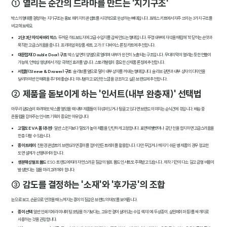
① 열리는 순간의 드라마를 만드는 '지기구조'
박스의 형태를 결정하는 지기구조는 홍보 패키지의 콘셉트를 시각적으로 완성하는 뼈대입니다. 프레스 키트에서 자주 쓰이는 3가지 구조를
비교해 보세요.
2단/3단 자석 싸바리 박스
: 두꺼운 하드보드지에 고급 수입지를 감싸 만드는 형태입니다. 뚜껑 내부에 자석을 매립해 '착' 닫히는 손맛과
묵직한 고급스러움을 줍니다. 프리미엄 화장품 세트, 고가 IT 디바이스 론칭 키트에 추천합니다.
대문접지(Double Door) 구조
: 박스 앞면이 양옆으로 열리며 내부가 완전히 노출되는 구조입니다. 무대의 막이 열리는 듯한 연출이
가능해, 언박싱 영상에서 가장 극적인 효과를 냅니다. 스토리텔링이 중요한 신제품 론칭에 추천합니다.
서랍형(Sleeve & Drawer) 구조
: 슬리브를 옆으로 밀어 내부 상자를 꺼내는 형태입니다. 슬리브 겉면과 내부 상자의 디자인을
달리하여 반전 매력을 주기에 좋습니다. 미니멀하고 모던한 느낌을 강조하고 싶은 브랜드에 추천합니다.
② 제품을 돋보이게 하는 '인서트(내부 완충재)' 선택법
아무리 겉모습이 화려해도 박스를 열었을 때 내부 제품들이 뒤섞여 있거나 뒹굴고 있다면 브랜드 이미지는 순식간에 깎입니다. 배송 중
흔들림을 잡아주는 인서트 기획이 중요한 이유입니다.
고밀도 EVA 폼 (추천)
: 일반 스펀지보다 밀도가 높아 제품을 단단하게 고정합니다. 표면에 벨벳이나 공단 천을 합지하면 고급스러움을
한층 더할 수 있습니다.
종이 트레이
: 친환경 콘셉트의 브랜드라면 종이를 접어 만든 트레이를 활용합니다. 다만 무겁거나 깨지기 쉬운 병 제품의 경우 정교한
도면 설계가 선행되어야 합니다.
생분해성 펄프 몰드
: ESG 트렌드에 따라 자연스러운 질감의 펄프 몰드 인서트도 주목받고 있습니다. 제작 기간이 다소 길고 금형 비용이
발생한다는 점을 미리 고려해야 합니다.
③ 감도를 결정하는 '소재'와 '후가공'의 조합
눈으로 보고, 손끝으로 만졌을 때 느껴지는 종이의 질감은 브랜드의 '태도'를 보여줍니다.
종이 선택
: 일반 인쇄지에 라미네이팅 코팅을 하기보다는, 고유한 결이 살아있는 수입 색지(예: 두성종이, 삼원페이퍼 등)를 싸개지로
사용하는 것을 권장합니다.