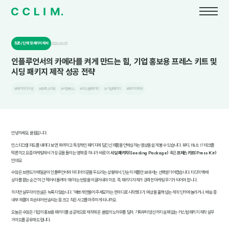
B2B / 단체 및 패키지 제작
2026.06.03
인플루언서의 카메라를 켜게 만드는 힘, 기업 홍보용 프레스 키트 및
시딩 패키지 제작 성공 전략
#패키지디자인
#프레스키트
#시딩박스
#커스텀패키지
#기업패키지
#패키지제작
안녕하세요, 클림입니다.
인스타그램 피드를 내리다 보면, 화려하고 독창적인 패키지에 담긴 신제품을 언박싱하는 영상을 쉽게 볼 수 있습니다. 뷰티, F&B, IT 테크를
막론하고 요즘 마케팅에서 가장 공을 들이는 영역 중 하나가 바로 이
시딩 패키지(Seeding Package)
혹은
프레스 키트(Press Kit)
인데요.
수많은 브랜드가 매일같이 인플루언서와 미디어의 문을 두드리는 상황에서, 단순히 제품만 보내서는 선택받기 어렵습니다. 타깃이 택배
상자를 뜯는 순간 "이건 찍어서 올려야 해!"라는 반응을 이끌어내야 하죠. 즉, 패키지 자체가 강력한 마케팅 무기가 되어야 합니다.
하지만 실무자의 현실은 녹록지 않습니다. "예쁘게 만들어 주세요"라는 한마디로 시작했다가, 예상을 훌쩍 넘는 제작 단가에 놀라거나, 배송 중
내부 제품이 파손되어 반송되는 등 크고 작은 사고를 마주하게 되니까요.
오늘은 수많은 기업의 홍보용 패키지를 성공적으로 제작해 온 클림의 노하우를 담아, 기획부터 양산까지 실패 없는 커스텀 패키지 제작 실무
가이드를 공유해 드립니다.