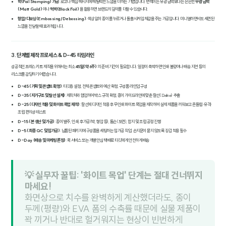
박(Foil Stamping) 가공
: 로고나 핵심 메시지에 메탈릭한 느낌을 더하는 기법입니다. 번쩍이는 유광 금박보다는 은은한
무광 금박
(Matt Gold)
이나
먹박(Black Foil)
을 활용하면 브랜드의 깊이를 더할 수 있습니다.
형압/디보싱(Embossing/Debossing)
: 색상 없이 종이를 누르거나 돌출시켜 입체감을 주는 가공입니다. 미니멀하면서도 세련된
느낌을 전달할 때 효과적입니다.
3. 단계별 제작 프로세스 & D-45 타임라인
성공적인 프레스 키트 제작을 위해서는 최소
45일(약 6주)
의 준비 기간이 필요합니다. 일정이 촉박하면 인쇄 불량이나 배송 지연 등의
리스크를 감당하기 어렵습니다.
D-45 (기획 및 콘셉트 확정)
: 타깃층 설정, 전체 콘셉트와 예산 확정, 구성품 라인업 구성
D-35 (지기구조 및 칼선 설계)
: 제작처와 협업하여 박스 규격 확정, 종이 가이드라인에 맞춘 칼선(Dieline) 추출
D-25 (디자인 적용 및 화이트 목업 제작)
: 칼선에 디자인 적용 후 무인쇄 화이트 목업을 제작하여 실제 제품을 끼워보고 흔들림·유격·
조립 편의성 테스트
D-15 (본 생산 및 가공)
: 종이 발주, 인쇄, 후가공(박, 형압 등), 톰슨(도련), 합지 및 조립 공정 진행
D-5 (최종 QC 및 임가공)
: 납품된 패키지에 구성품을 세팅하는 임가공 작업. 손지문이 묻지 않도록 장갑 착용 필수
D-Day (배송 및 마케팅 론칭)
: 퀵 서비스 또는 개별 안심 택배로 타깃에게 안전하게 배송
💡 실무자 꿀팁: '화이트 목업' 단계는 절대 건너뛰지
마세요!
화면상으로 치수를 완벽하게 계산했더라도, 종이
두께(평량)와 EVA 폼의 수축률 때문에 실물 제품이
꽉 끼거나 반대로 헐거워지는 현상이 빈번하게