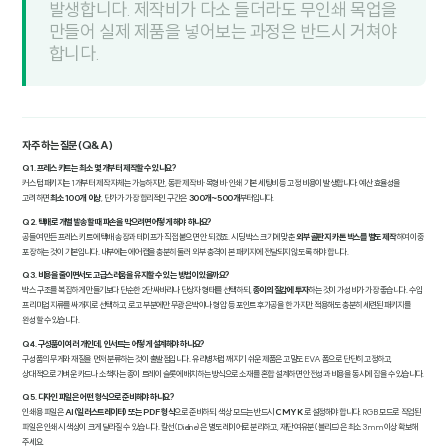
발생합니다. 제작비가 다소 들더라도 무인쇄 목업을
만들어 실제 제품을 넣어보는 과정은 반드시 거쳐야
합니다.
자주 하는 질문 (Q&A)
Q1. 프레스 키트는 최소 몇 개부터 제작할 수 있나요?
커스텀 패키지는 1개부터 제작 자체는 가능하지만, 동판 제작비·목형비·인쇄 기본 세팅비 등 고정 비용이 발생합니다. 예산 효율성을
고려하면
최소 100개 이상
, 단가가 가장 합리적인 구간은
300개~500개
부터입니다.
Q2. 택배로 개별 발송할 때 파손을 막으려면 어떻게 해야 하나요?
공들여 만든 프레스 키트에 택배 송장과 테이프가 직접 붙으면 안 되겠죠. 시딩 박스 크기에 맞춘
외부 골판지 카톤 박스를 별도 제작
하여 이중
포장하는 것이 기본입니다. 내부에는 에어캡을 충분히 둘러 외부 충격이 본 패키지에 전달되지 않도록 해야 합니다.
Q3. 비용을 줄이면서도 고급스러움을 유지할 수 있는 방법이 있을까요?
박스 구조를 복잡하게 만들기보다 단순한 2단 싸바리나 단상자 형태를 선택하되,
종이의 질감에 투자
하는 것이 가성비가 가장 좋습니다. 수입
프리미엄 지류를 싸개지로 선택하고, 로고 부분에만 무광 은박이나 형압 등 포인트 후가공을 한 가지만 적용해도 충분히 세련된 패키지를
완성할 수 있습니다.
Q4. 구성품이 여러 개인데, 인서트는 어떻게 설계해야 하나요?
구성품의 무게와 재질을 먼저 분류하는 것이 출발점입니다. 유리병처럼 깨지기 쉬운 제품은 고밀도 EVA 폼으로 단단히 고정하고,
상대적으로 가벼운 카드나 소책자는 종이 트레이 슬롯에 배치하는 방식으로 소재를 혼합 설계하면 안전성과 비용을 동시에 잡을 수 있습니다.
Q5. 디자인 파일은 어떤 형식으로 준비해야 하나요?
인쇄용 파일은
AI(일러스트레이터) 또는 PDF 형식
으로 준비하되, 색상 모드는 반드시
CMYK
로 설정해야 합니다. RGB 모드로 작업된
파일은 인쇄 시 색상이 크게 달라질 수 있습니다. 칼선(Dieline)은 별도 레이어로 분리하고, 재단 여유분(블리드)은 최소 3mm 이상 확보해
주세요.