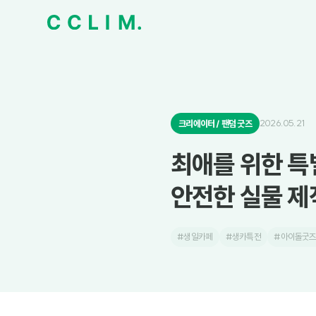
2026.05.21
크리에이터 / 팬덤 굿즈
최애를 위한 특
안전한 실물 제
#생일카페
#생카특전
#아이돌굿