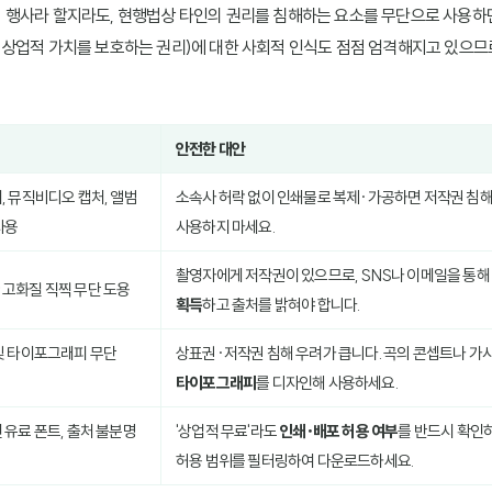
행사라 할지라도, 현행법상 타인의 권리를 침해하는 요소를 무단으로 사용하면
 상업적 가치를 보호하는 권리)에 대한 사회적 인식도 점점 엄격해지고 있으
안전한 대안
, 뮤직비디오 캡처, 앨범
소속사 허락 없이 인쇄물로 복제·가공하면 저작권 침해
사용
사용하지 마세요.
촬영자에게 저작권이 있으므로, SNS나 이메일을 통해
고화질 직찍 무단 도용
획득
하고 출처를 밝혀야 합니다.
및 타이포그래피 무단
상표권·저작권 침해 우려가 큽니다. 곡의 콘셉트나 가
타이포그래피
를 디자인해 사용하세요.
 유료 폰트, 출처 불분명
'상업적 무료'라도
인쇄·배포 허용 여부
를 반드시 확인하
허용 범위를 필터링하여 다운로드하세요.