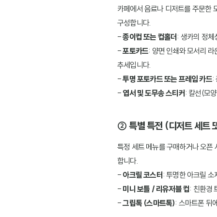
카페에서 음료나 디저트를 주문한 모
구성합니다.
-
종이컵 또는 컵홀더
: 생카의 정
-
포토카드
: 양면 인쇄와 모서리 
추세입니다.
-
투명 포토카드 또는 프레임 카드
:
-
엽서 및 도무송 스티커
: 칼선(모
② 특별 특전 (디저트 세트 
특정 세트 메뉴를 구매하거나 오픈 
합니다.
-
아크릴 코스터
: 투명한 아크릴 
-
미니 보틀 / 리유저블 컵
: 친환경
-
그립톡 (스마트톡)
: 스마트폰 뒤