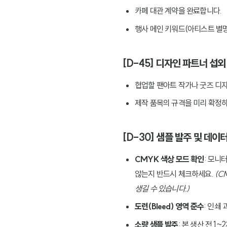
카페 대관 계약을 완료합니다.
행사 메인 키워드(아티스트 별명
[D-45] 디자인 파트너 섭외
협업할 팬아트 작가나 굿즈 디
제작 품목의 규격을 미리 확정하
[D-30] 샘플 발주 및 데이
CMYK 색상 모드 확인
: 모니
않는지 반드시 체크하세요.
(C
생길 수 있습니다.)
도련(Bleed) 영역 준수
: 인쇄
소량 샘플 발주
: 본 생산 전 