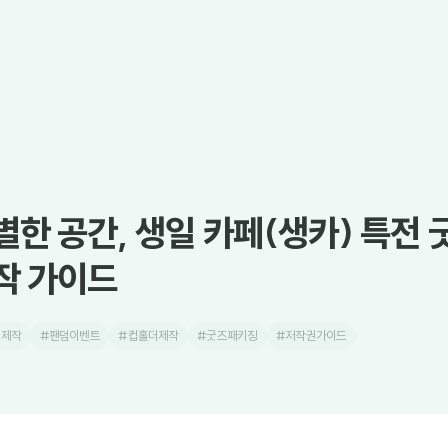
별한 공간, 생일 카페(생카) 특전 
작 가이드
즈제작
#팬덤이벤트
#컵홀더제작
#굿즈패키징
#저작권가이드