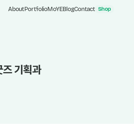
About
Portfolio
MoYE
Blog
Contact
Shop
굿즈 기획과