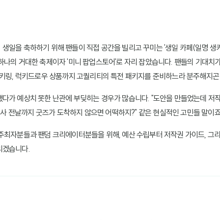
생일을 축하하기 위해 팬들이 직접 공간을 빌리고 꾸미는 '생일 카페(일명 생카)
하나의 거대한 축제이자 '미니 팝업스토어'로 자리 잡았습니다. 팬들의 기대치
 키링, 럭키드로우 상품까지 고퀄리티의 특전 패키지를 준비하느라 분주해지곤 
다가 예상치 못한 난관에 부딪히는 경우가 많습니다. "도안을 만들었는데 저작권
"행사 전날까지 굿즈가 도착하지 않으면 어떡하지?" 같은 현실적인 고민들 말이죠
주최자분들과 팬덤 크리에이터분들을 위해, 예산 수립부터 저작권 가이드, 그
리겠습니다.